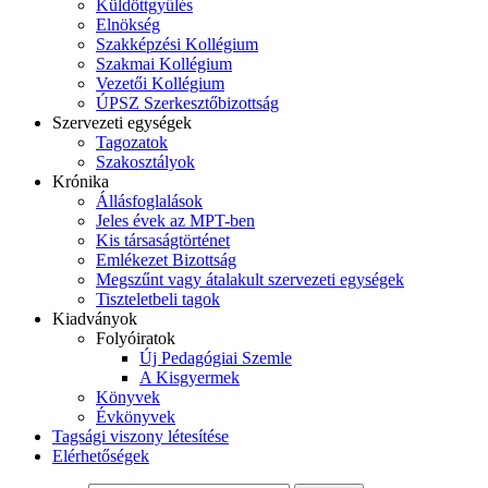
Küldöttgyűlés
Elnökség
Szakképzési Kollégium
Szakmai Kollégium
Vezetői Kollégium
ÚPSZ Szerkesztőbizottság
Szervezeti egységek
Tagozatok
Szakosztályok
Krónika
Állásfoglalások
Jeles évek az MPT-ben
Kis társaságtörténet
Emlékezet Bizottság
Megszűnt vagy átalakult szervezeti egységek
Tiszteletbeli tagok
Kiadványok
Folyóiratok
Új Pedagógiai Szemle
A Kisgyermek
Könyvek
Évkönyvek
Tagsági viszony létesítése
Elérhetőségek