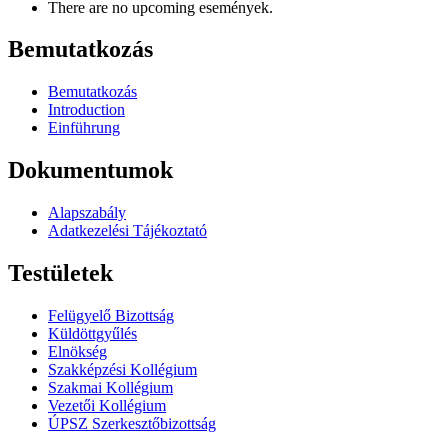
There are no upcoming események.
Bemutatkozás
Bemutatkozás
Introduction
Einführung
Dokumentumok
Alapszabály
Adatkezelési Tájékoztató
Testületek
Felügyelő Bizottság
Küldöttgyűlés
Elnökség
Szakképzési Kollégium
Szakmai Kollégium
Vezetői Kollégium
ÚPSZ Szerkesztőbizottság