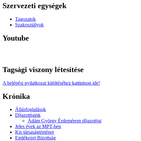
Szervezeti egységek
Tagozatok
Szakosztályok
Youtube
Tagsági viszony létesítése
A belépési nyilatkozat kitöltéséhez kattintson ide!
Krónika
Állásfoglalások
Díjazottjaink
Ádám György Érdemérem díjazottjai
Jeles évek az MPT-ben
Kis társaságtörténet
Emlékezet Bizottság