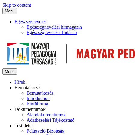
Skip to content
Menu
Egészségnevelés
Egészségnevelési hírmagazin
Egészségnevelési Tudástár
Menu
Hírek
Bemutatkozás
Bemutatkozás
Introduction
Einführung
Dokumentumok
Alapdokumentumok
Adatkezelési Tájékoztató
Testületek
Felügyelő Bizottság