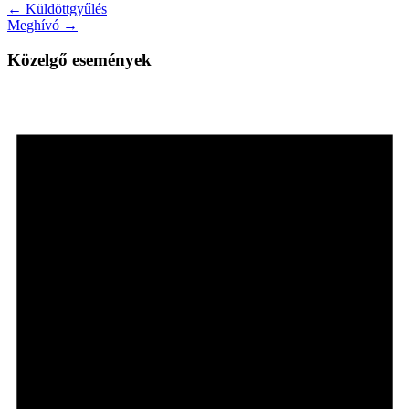
← Küldöttgyűlés
Meghívó →
Közelgő események