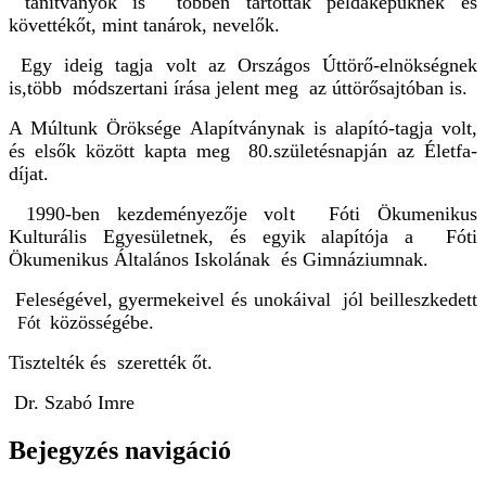
tanítványok is többen tartották példaképüknek és
követtékőt, mint tanárok, nevelők.
Egy ideig tagja volt az Országos Úttörő-elnökségnek
is,több módszertani írása jelent meg az úttörősajtóban is.
A Múltunk Öröksége Alapítványnak is alapító-tagja volt,
és elsők között kapta meg 80.születésnapján az Életfa-
díjat.
1990-ben kezdeményezője volt Fóti Ökumenikus
Kulturális Egyesületnek
,
és egyik alapítója a Fóti
Ökumenikus Általános Iskolának és Gimnáziumnak.
Feleségével, gyermekeivel és unokáival jól beilleszkedett
közösségébe.
Fót
Tisztelték és szerették őt.
Dr. Szabó Imre
Bejegyzés navigáció