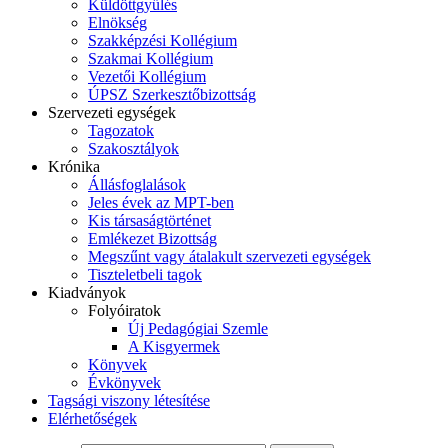
Küldöttgyűlés
Elnökség
Szakképzési Kollégium
Szakmai Kollégium
Vezetői Kollégium
ÚPSZ Szerkesztőbizottság
Szervezeti egységek
Tagozatok
Szakosztályok
Krónika
Állásfoglalások
Jeles évek az MPT-ben
Kis társaságtörténet
Emlékezet Bizottság
Megszűnt vagy átalakult szervezeti egységek
Tiszteletbeli tagok
Kiadványok
Folyóiratok
Új Pedagógiai Szemle
A Kisgyermek
Könyvek
Évkönyvek
Tagsági viszony létesítése
Elérhetőségek