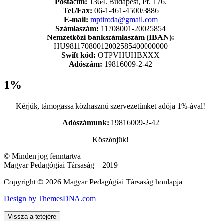
Postacím:
1364. Budapest, Pf. 176.
Tel./Fax:
06-1-461-4500/3886
E-mail:
mptiroda@gmail.com
Számlaszám:
11708001-20025854
Nemzetközi bankszámlaszám (IBAN):
HU98117080012002585400000000
Swift kód:
OTPVHUHBXXX
Adószám:
19816009-2-42
1%
Kérjük, támogassa közhasznú szervezetünket adója 1%-ával!
Adószámunk:
19816009-2-42
Köszönjük!
© Minden jog fenntartva
Magyar Pedagógiai Társaság – 2019
Copyright © 2026 Magyar Pedagógiai Társaság honlapja
Design by ThemesDNA.com
Vissza a tetejére