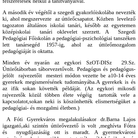
felszerelések nélkül a tanítványaival.
A második év végétől a szegedi gyakorlóiskolába nevezték
ki, ahol megszer
vezte
az úttörőcsapatot. Közben levelező
tagozaton általános iskolai tanári, később az egyetemen
középiskolai tanári oklevelet szerzett. A Szegedi
Pedagógiai Főiskolán a pedagógiai-pszichológiai tanszéken
lett tanársegéd 1957-ig, ahol az úttörőmozgalom
pedagógiáját is oktatta.
Minden év nyarán az egykori SzOT-DISz 29.Sz.
Úttörőtáborban táborvezető
volt. Pedagógus
és pedagógus-
jelölt rajvezetőit mesteri módon vezette be a10-14 éves
gyerekek megismerésének tudományába.A gyerekek is és
az ifik sokan követték példáját. (Az egykori mikosdi
rajvezetők közül többen élete végéig tartották vele a
kapcsolatot,sokan neki is köszönhették elismertségüket a
pedagógiai- és mozgalmi életben.)
A Fóti Gyerekváros megalakulásakor dr.Barna Lajos
igazgató,aki szintén
ú
ttörővezető is volt ,meghívta Fótra
és nyugdíjazásáig ott is maradt. A gyermekvárosi