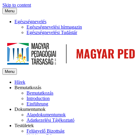
Skip to content
Menu
Egészségnevelés
Egészségnevelési hírmagazin
Egészségnevelési Tudástár
Menu
Hírek
Bemutatkozás
Bemutatkozás
Introduction
Einführung
Dokumentumok
Alapdokumentumok
Adatkezelési Tájékoztató
Testületek
Felügyelő Bizottság