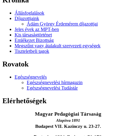
Krónika
Állásfoglalások
Díjazottjaink
Ádám György Érdemérem díjazottjai
Jeles évek az MPT-ben
Kis társaságtörténet
Emlékezet Bizottság
Megszűnt vagy átalakult szervezeti egységek
Tiszteletbeli tagok
Rovatok
Egészségnevelés
Egészségnevelési hírmagazin
Egészségnevelési Tudástár
Elérhetőségek
Magyar Pedagógiai Társaság
Alapítva 1891
Budapest VII. Kazinczy u. 23-27.