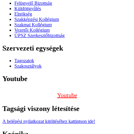
Felügyelő Bizottság
Küldöttgyűlés
Elnökség
Szakképzési Kollégium
Szakmai Kollégium
Vezetői Kollégium
ÚPSZ Szerkesztőbizottság
Szervezeti egységek
Tagozatok
Szakosztályok
Youtube
Youtube
Tagsági viszony létesítése
A belépési nyilatkozat kitöltéséhez kattintson ide!