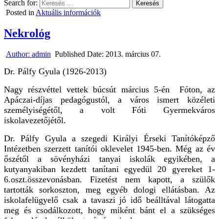
Search for:
Posted in
Aktuális információk
Nekrológ
Author:
admin
Published Date:
2013. március 07.
Dr. Pálfy Gyula (1926-2013)
Nagy részvéttel vettek búcsút március 5-én Fóton, az
Apáczai-díjas pedagógustól, a város ismert közéleti
személyiségétől, a volt Fóti Gyermekváros
iskolavezetőjétől.
Dr. Pálfy
Gyula a szegedi Királyi Érseki Tanítóképző
Intézetben szerzett
t
anítói oklevelet 1945-ben. Még az év
őszétől a sövényházi tanyai iskolák egyikében, a
kutyanyakiban kezdett tanítani egyedül 20 gyereket 1-
6.oszt.összevonásban. Fizetést nem kapott, a szülők
tartották sorkoszton, meg egyéb dologi ellátásban. Az
iskolafelügyelő csak a tavaszi jó idő beálltával látogatta
meg és csodálkozott, hogy miként bánt el a szükséges