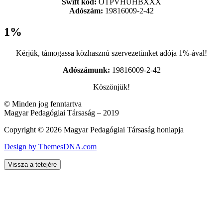
Swift kód:
OTPVHUHBXXX
Adószám:
19816009-2-42
1%
Kérjük, támogassa közhasznú szervezetünket adója 1%-ával!
Adószámunk:
19816009-2-42
Köszönjük!
© Minden jog fenntartva
Magyar Pedagógiai Társaság – 2019
Copyright © 2026 Magyar Pedagógiai Társaság honlapja
Design by ThemesDNA.com
Vissza a tetejére