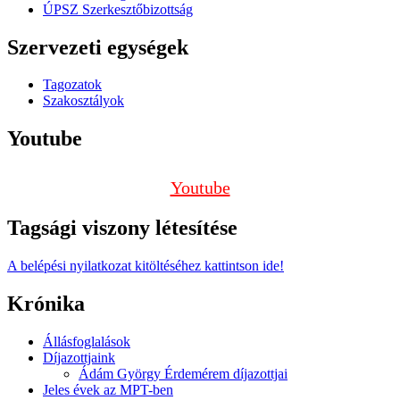
ÚPSZ Szerkesztőbizottság
Szervezeti egységek
Tagozatok
Szakosztályok
Youtube
Youtube
Tagsági viszony létesítése
A belépési nyilatkozat kitöltéséhez kattintson ide!
Krónika
Állásfoglalások
Díjazottjaink
Ádám György Érdemérem díjazottjai
Jeles évek az MPT-ben