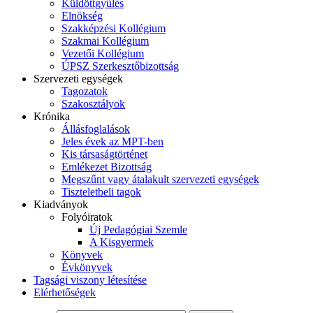
Küldöttgyűlés
Elnökség
Szakképzési Kollégium
Szakmai Kollégium
Vezetői Kollégium
ÚPSZ Szerkesztőbizottság
Szervezeti egységek
Tagozatok
Szakosztályok
Krónika
Állásfoglalások
Jeles évek az MPT-ben
Kis társaságtörténet
Emlékezet Bizottság
Megszűnt vagy átalakult szervezeti egységek
Tiszteletbeli tagok
Kiadványok
Folyóiratok
Új Pedagógiai Szemle
A Kisgyermek
Könyvek
Évkönyvek
Tagsági viszony létesítése
Elérhetőségek