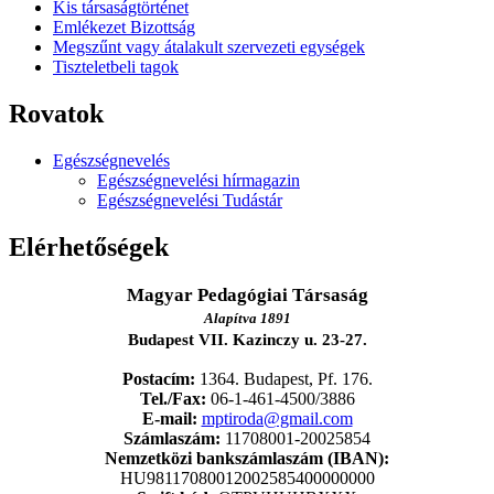
Kis társaságtörténet
Emlékezet Bizottság
Megszűnt vagy átalakult szervezeti egységek
Tiszteletbeli tagok
Rovatok
Egészségnevelés
Egészségnevelési hírmagazin
Egészségnevelési Tudástár
Elérhetőségek
Magyar Pedagógiai Társaság
Alapítva 1891
Budapest VII. Kazinczy u. 23-27.
Postacím:
1364. Budapest, Pf. 176.
Tel./Fax:
06-1-461-4500/3886
E-mail:
mptiroda@gmail.com
Számlaszám:
11708001-20025854
Nemzetközi bankszámlaszám (IBAN):
HU98117080012002585400000000