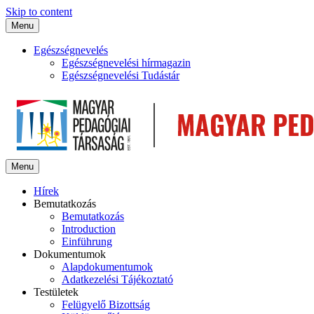
Skip to content
Menu
Egészségnevelés
Egészségnevelési hírmagazin
Egészségnevelési Tudástár
Menu
Hírek
Bemutatkozás
Bemutatkozás
Introduction
Einführung
Dokumentumok
Alapdokumentumok
Adatkezelési Tájékoztató
Testületek
Felügyelő Bizottság