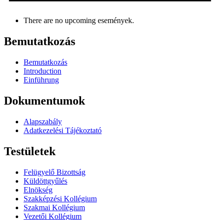
There are no upcoming események.
Bemutatkozás
Bemutatkozás
Introduction
Einführung
Dokumentumok
Alapszabály
Adatkezelési Tájékoztató
Testületek
Felügyelő Bizottság
Küldöttgyűlés
Elnökség
Szakképzési Kollégium
Szakmai Kollégium
Vezetői Kollégium