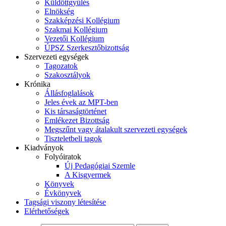
Küldöttgyűlés
Elnökség
Szakképzési Kollégium
Szakmai Kollégium
Vezetői Kollégium
ÚPSZ Szerkesztőbizottság
Szervezeti egységek
Tagozatok
Szakosztályok
Krónika
Állásfoglalások
Jeles évek az MPT-ben
Kis társaságtörténet
Emlékezet Bizottság
Megszűnt vagy átalakult szervezeti egységek
Tiszteletbeli tagok
Kiadványok
Folyóiratok
Új Pedagógiai Szemle
A Kisgyermek
Könyvek
Évkönyvek
Tagsági viszony létesítése
Elérhetőségek