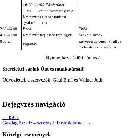
10:30 -11:00 Kávészünet
11:00 – 12:15
Gyarmathy Éva:
Kreativitás a tanár tanítási
gyakorlatában
Ebéd
Ebéd
2:30 -14:00
Kreativitásfejlesztő tréningek
Szekcióülések
4:00 -17:00
Tállya,
8:30-23
Szervezett program
Fogadás
borkóstolás és vacsora
Nyíregyháza, 2009. június 4.
Szeretettel várjuk Önt és munkatársait!
Üdvözlettel, a szervezők:
Gaul Emil és Vallner Judit
Bejegyzés navigáció
← ISCE
Gazdag ősz elé – szerény infrastruktúrával →
Közelgő események