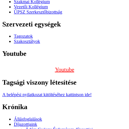
Szakmai Kollégium
Vezetői Kollégium
ÚPSZ Szerkesztőbizottság
Szervezeti egységek
Tagozatok
Szakosztályok
Youtube
Youtube
Tagsági viszony létesítése
A belépési nyilatkozat kitöltéséhez kattintson ide!
Krónika
Állásfoglalások
Díjazottjaink