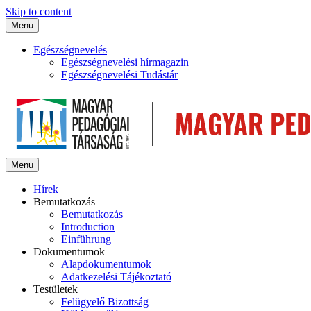
Skip to content
Menu
Egészségnevelés
Egészségnevelési hírmagazin
Egészségnevelési Tudástár
Menu
Hírek
Bemutatkozás
Bemutatkozás
Introduction
Einführung
Dokumentumok
Alapdokumentumok
Adatkezelési Tájékoztató
Testületek
Felügyelő Bizottság