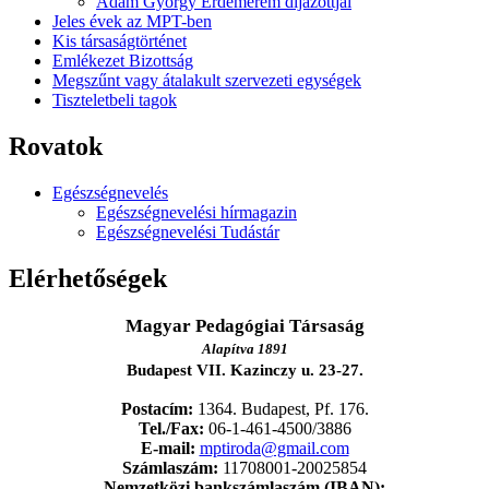
Ádám György Érdemérem díjazottjai
Jeles évek az MPT-ben
Kis társaságtörténet
Emlékezet Bizottság
Megszűnt vagy átalakult szervezeti egységek
Tiszteletbeli tagok
Rovatok
Egészségnevelés
Egészségnevelési hírmagazin
Egészségnevelési Tudástár
Elérhetőségek
Magyar Pedagógiai Társaság
Alapítva 1891
Budapest VII. Kazinczy u. 23-27.
Postacím:
1364. Budapest, Pf. 176.
Tel./Fax:
06-1-461-4500/3886
E-mail:
mptiroda@gmail.com
Számlaszám:
11708001-20025854
Nemzetközi bankszámlaszám (IBAN):