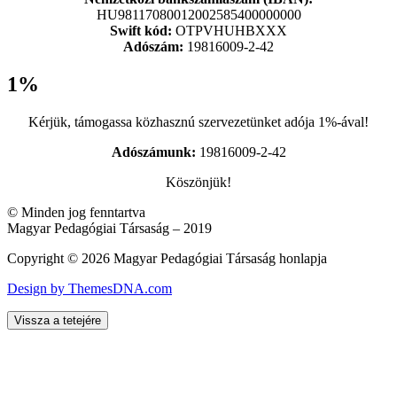
HU98117080012002585400000000
Swift kód:
OTPVHUHBXXX
Adószám:
19816009-2-42
1%
Kérjük, támogassa közhasznú szervezetünket adója 1%-ával!
Adószámunk:
19816009-2-42
Köszönjük!
© Minden jog fenntartva
Magyar Pedagógiai Társaság – 2019
Copyright © 2026 Magyar Pedagógiai Társaság honlapja
Design by ThemesDNA.com
Vissza a tetejére