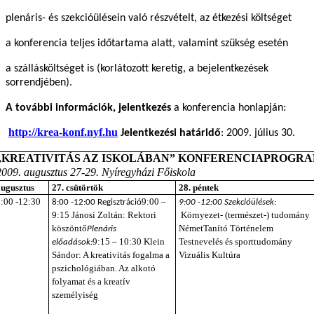
plenáris- és szekcióülésein való részvételt, az étkezési költséget
a konferencia teljes időtartama alatt, valamint szükség esetén
a szállásköltséget is (korlátozott keretig, a bejelentkezések
sorrendjében).
A további információk, jelentkezés
a konferencia honlapján:
http://krea-konf.nyf.hu
Jelentkezési határidő
: 2009. július 30.
„KREATIVITÁS AZ ISKOLÁBAN” KONFERENCIAPROGR
2009. augusztus 27-29. Nyíregyházi Főiskola
augusztus
27. csütörtök
28. péntek
9:00 -12:30
9:00 –
8:00 -12:00 Regisztráció
9:00 -12:00
Szekcióülések
:
9:15
Jánosi Zoltán: Rektori
Környezet- (természet-) tudomány
köszöntő
Német
Tanító
Történelem
Plenáris
9:15 – 10:30
Klein
Testnevelés és sporttudomány
előadások:
Sándor: A kreativitás fogalma a
Vizuális Kultúra
pszichológiában. Az alkotó
folyamat és a kreatív
személyiség