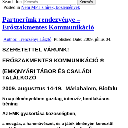
Search for:
Posted in
Nem MPT-s hírek, közlemények
Partnerünk rendezvénye –
Erőszakmentes Kommunikáció
Author:
Trencsényi László
Published Date:
2009. július 04.
SZERETETTEL VÁRUNK!
ERŐSZAKMENTES KOMMUNIKÁCIÓ ®
(EMK)
NYÁRI TÁBOR ÉS CSALÁDI
TALÁLKOZÓ
2009. augusztus 14-19.
Máriahalom, Biofalu
5 nap élményekben gazdag, intenzív, bentlakásos
tréning
Az EMK gyakorlása közösségben,
a mozgás, a harcművészet, és a játék élményén keresztül,