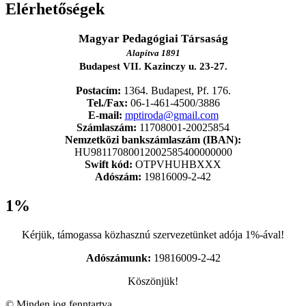
Elérhetőségek
Magyar Pedagógiai Társaság
Alapítva 1891
Budapest VII. Kazinczy u. 23-27.
Postacím:
1364. Budapest, Pf. 176.
Tel./Fax:
06-1-461-4500/3886
E-mail:
mptiroda@gmail.com
Számlaszám:
11708001-20025854
Nemzetközi bankszámlaszám (IBAN):
HU98117080012002585400000000
Swift kód:
OTPVHUHBXXX
Adószám:
19816009-2-42
1%
Kérjük, támogassa közhasznú szervezetünket adója 1%-ával!
Adószámunk:
19816009-2-42
Köszönjük!
© Minden jog fenntartva