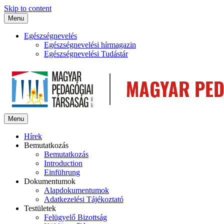
Skip to content
Menu
Egészségnevelés
Egészségnevelési hírmagazin
Egészségnevelési Tudástár
Menu
Hírek
Bemutatkozás
Bemutatkozás
Introduction
Einführung
Dokumentumok
Alapdokumentumok
Adatkezelési Tájékoztató
Testületek
Felügyelő Bizottság