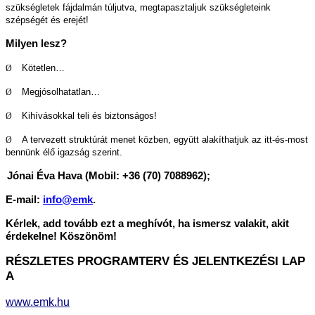
szükségletek fájdalmán túljutva, megtapasztaljuk szükségleteink
szépségét és erejét!
Milyen lesz?
Kötetlen…
Ø
Megjósolhatatlan…
Ø
Kihívásokkal teli és biztonságos!
Ø
A tervezett struktúrát menet közben, együtt alakíthatjuk az itt-és-most
Ø
bennünk élő igazság szerint.
Jónai Éva Hava (Mobil: +36 (70) 7088962);
E-mail:
info@emk
.
Kérlek, add tovább ezt a meghívót, ha ismersz valakit, akit
érdekelne! Köszönöm!
RÉSZLETES PROGRAMTERV ÉS JELENTKEZÉSI LAP
A
www.emk.hu