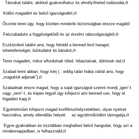
Társakat találni, akikkel gyakorolhatsz és elmélyítheted tudásodat,
Ø
Kiállni magadért és belső igazságodért,
Ø
Őszinte lenni úgy, hogy közben mindenki biztonságban érezze magát
Ø
Felszabadulni a függőségekből és az érzelmi rabszolgaságból,
Ø
Eszközöket találni arra, hogy feloldd a benned lévő haragot,
tehetetlenséget, bűntudatot és bánatot,
Ø
Tenni magadért, mikor elfordulnak tőled, hibáztatnak, dühösek rád,
Ø
Szabad lenni abban, hogy kérj (…eddig talán hiába vártál arra, hogy
„maguktól adjanak”),
Ø
Szabadnak érezni magad, hogy a saját igazságod szerint mondj „igen”-t
vagy „nem”-t,
és képes legyél úgy kifejezni ami benned van, hogy el
fogadást kapj,
Ø
Egyértelműen kifejezni magad konfliktushelyzetekben, olyan nyelvet
használva, amely ellenállás helyett
az együttműködést támogatja,
Ø
Egyre gyakrabban és tisztábban meghallani belső hangodat, hogy azt a
mindennapjaidban, is felhasználd,
Ø