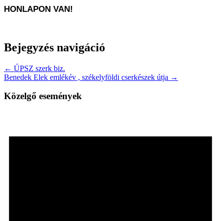
HONLAPON VAN!
Bejegyzés navigáció
← ÚPSZ szerk biz.
Benedek Elek emlékév , székelyföldi cserkészek útja →
Közelgő események