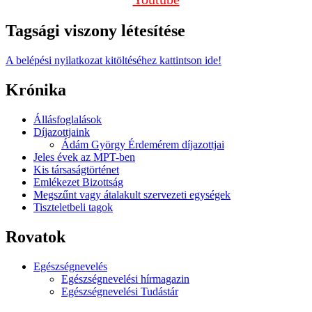
Tagsági viszony létesítése
A belépési nyilatkozat kitöltéséhez kattintson ide!
Krónika
Állásfoglalások
Díjazottjaink
Ádám György Érdemérem díjazottjai
Jeles évek az MPT-ben
Kis társaságtörténet
Emlékezet Bizottság
Megszűnt vagy átalakult szervezeti egységek
Tiszteletbeli tagok
Rovatok
Egészségnevelés
Egészségnevelési hírmagazin
Egészségnevelési Tudástár