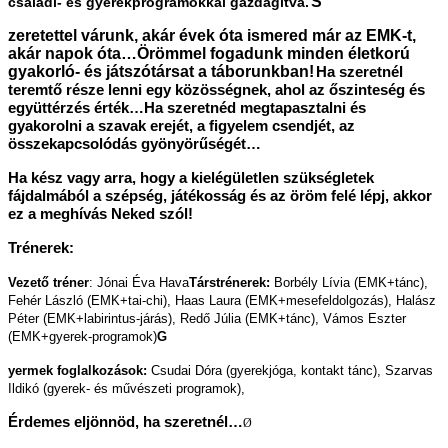
S
családi- és gyerekprogramokkal gazdagítva.
zeretettel várunk, akár évek óta ismered már az EMK-t,
akár napok óta…
Örömmel fogadunk minden életkorú
gyakorló- és játszótársat a táborunkban!
Ha szeretnél
teremtő része lenni egy közösségnek, ahol az őszinteség és
együttérzés érték…
Ha szeretnéd megtapasztalni és
gyakorolni a szavak erejét, a figyelem csendjét,
az
összekapcsolódás gyönyörűségét…
Ha kész vagy arra, hogy a kielégületlen szükségletek
fájdalmából a szépség, játékosság és
az öröm felé lépj, akkor
ez a meghívás Neked szól!
Trénerek:
Vezető tréner
: Jónai Éva Hava
Társtrénerek:
Borbély Lívia (EMK+tánc),
Fehér László (EMK+tai-chi), Haas Laura (EMK+mesefeldolgozás),
Halász
Péter (EMK+labirintus-járás), Redő Júlia (EMK+tánc), Vámos Eszter
(EMK+gyerek-programok)
G
yermek foglalkozások:
Csudai Dóra (gyerekjóga, kontakt tánc), Szarvas
Ildikó (gyerek- és művészeti programok),
Érdemes eljönnöd, ha szeretnél…
Ø