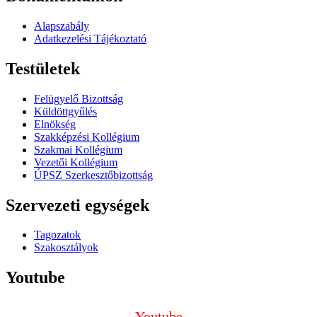
Alapszabály
Adatkezelési Tájékoztató
Testületek
Felügyelő Bizottság
Küldöttgyűlés
Elnökség
Szakképzési Kollégium
Szakmai Kollégium
Vezetői Kollégium
ÚPSZ Szerkesztőbizottság
Szervezeti egységek
Tagozatok
Szakosztályok
Youtube
Youtube