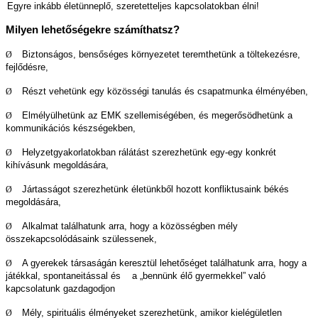
Egyre inkább életünneplő, szeretetteljes kapcsolatokban élni!
Milyen lehetőségekre számíthatsz?
Biztonságos, bensőséges környezetet teremthetünk a töltekezésre,
Ø
fejlődésre,
Részt vehetünk egy közösségi tanulás és csapatmunka élményében,
Ø
Elmélyülhetünk az EMK szellemiségében, és megerősödhetünk a
Ø
kommunikációs készségekben,
Helyzetgyakorlatokban rálátást szerezhetünk egy-egy konkrét
Ø
kihívásunk megoldására,
Jártasságot szerezhetünk életünkből hozott konfliktusaink békés
Ø
megoldására,
Alkalmat találhatunk arra, hogy a közösségben mély
Ø
összekapcsolódásaink szülessenek,
A gyerekek társaságán keresztül lehetőséget találhatunk arra, hogy a
Ø
játékkal, spontaneitással és
a „bennünk élő gyermekkel” való
kapcsolatunk gazdagodjon
Mély, spirituális élményeket szerezhetünk, amikor kielégületlen
Ø