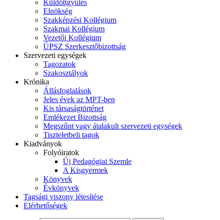
Küldöttgyűlés
Elnökség
Szakképzési Kollégium
Szakmai Kollégium
Vezetői Kollégium
ÚPSZ Szerkesztőbizottság
Szervezeti egységek
Tagozatok
Szakosztályok
Krónika
Állásfoglalások
Jeles évek az MPT-ben
Kis társaságtörténet
Emlékezet Bizottság
Megszűnt vagy átalakult szervezeti egységek
Tiszteletbeli tagok
Kiadványok
Folyóiratok
Új Pedagógiai Szemle
A Kisgyermek
Könyvek
Évkönyvek
Tagsági viszony létesítése
Elérhetőségek