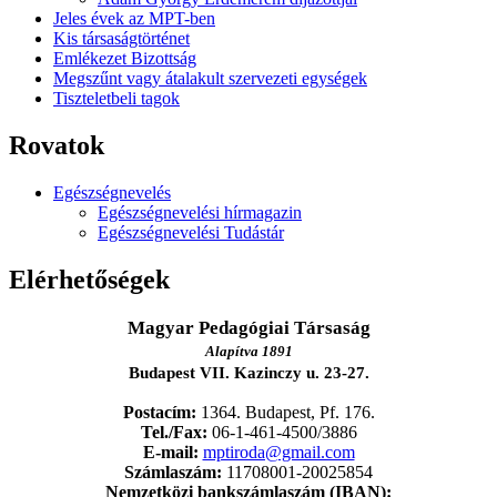
Jeles évek az MPT-ben
Kis társaságtörténet
Emlékezet Bizottság
Megszűnt vagy átalakult szervezeti egységek
Tiszteletbeli tagok
Rovatok
Egészségnevelés
Egészségnevelési hírmagazin
Egészségnevelési Tudástár
Elérhetőségek
Magyar Pedagógiai Társaság
Alapítva 1891
Budapest VII. Kazinczy u. 23-27.
Postacím:
1364. Budapest, Pf. 176.
Tel./Fax:
06-1-461-4500/3886
E-mail:
mptiroda@gmail.com
Számlaszám:
11708001-20025854
Nemzetközi bankszámlaszám (IBAN):