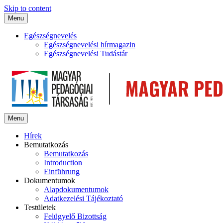
Skip to content
Menu
Egészségnevelés
Egészségnevelési hírmagazin
Egészségnevelési Tudástár
Menu
Hírek
Bemutatkozás
Bemutatkozás
Introduction
Einführung
Dokumentumok
Alapdokumentumok
Adatkezelési Tájékoztató
Testületek
Felügyelő Bizottság