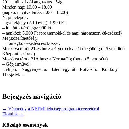
2011. július 1-től augusztus 15-ig
Minden nap: 10.00 – 18.00
(napközi nyitva tartás: 8.00 – 18.00)
Napi belépők:
– gyerekjegy (2-16 évig): 1.990 Ft
– felnőtt kísérőjegy: 990 Ft
– napközi: 5.000 Ft (programokkal és napi háromszori étkezéssel)
Megközelíthetőség:
– Tömegközlekedési eszközzel:
Moszkva térről 21-es busz a Gyermekvasút megállóig (a Szabadidő
Központ bejárata)
Moszkva térről 21A busz a Normafáig (onnan 5 perc séta)
– Gépjárművel:
Déli pu. – Nagyenyed u. – Istenhegyi út – Eötvös u. – Konkoly
Thege M. u.
Bejegyzés navigáció
← Vélemény a NEFMI tehetségprogram-tervezetéről
Előttünk →
Közelgő események