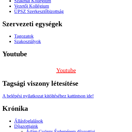
Szakmai Kollégium
Vezetői Kollégium
ÚPSZ Szerkesztőbizottság
Szervezeti egységek
Tagozatok
Szakosztályok
Youtube
Youtube
Tagsági viszony létesítése
A belépési nyilatkozat kitöltéséhez kattintson ide!
Krónika
Állásfoglalások
Díjazottjaink
Ádám György Érdemérem díjazottjai