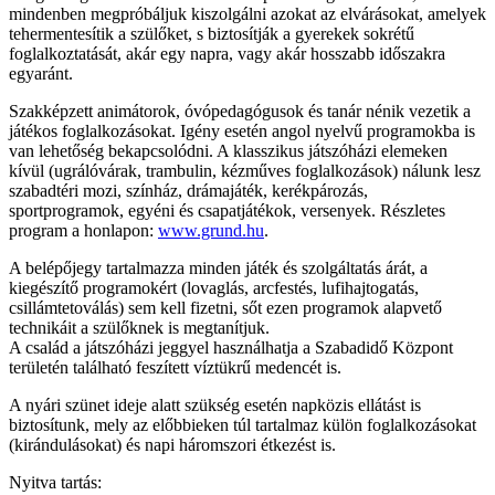
mindenben megpróbáljuk kiszolgálni azokat az elvárásokat, amelyek
tehermentesítik a szülőket, s biztosítják a gyerekek sokrétű
foglalkoztatását, akár egy napra, vagy akár hosszabb időszakra
egyaránt.
Szakképzett animátorok, óvópedagógusok és tanár nénik vezetik a
játékos foglalkozásokat. Igény esetén angol nyelvű programokba is
van lehetőség bekapcsolódni. A klasszikus játszóházi elemeken
kívül (ugrálóvárak, trambulin, kézműves foglalkozások) nálunk lesz
szabadtéri mozi, színház, drámajáték, kerékpározás,
sportprogramok, egyéni és csapatjátékok, versenyek. Részletes
program a honlapon:
www.grund.hu
.
A belépőjegy tartalmazza minden játék és szolgáltatás árát, a
kiegészítő programokért (lovaglás, arcfestés, lufihajtogatás,
csillámtetoválás) sem kell fizetni, sőt ezen programok alapvető
technikáit a szülőknek is megtanítjuk.
A család a játszóházi jeggyel használhatja a Szabadidő Központ
területén található feszített víztükrű medencét is.
A nyári szünet ideje alatt szükség esetén napközis ellátást is
biztosítunk, mely az előbbieken túl tartalmaz külön foglalkozásokat
(kirándulásokat) és napi háromszori étkezést is.
Nyitva tartás: