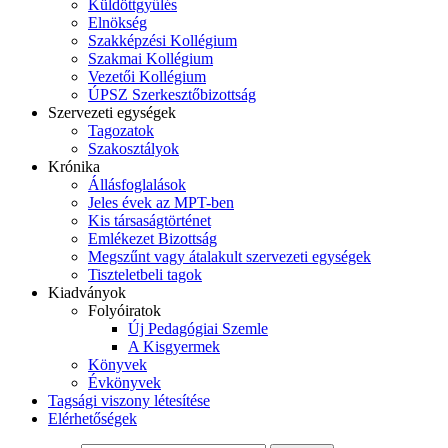
Küldöttgyűlés
Elnökség
Szakképzési Kollégium
Szakmai Kollégium
Vezetői Kollégium
ÚPSZ Szerkesztőbizottság
Szervezeti egységek
Tagozatok
Szakosztályok
Krónika
Állásfoglalások
Jeles évek az MPT-ben
Kis társaságtörténet
Emlékezet Bizottság
Megszűnt vagy átalakult szervezeti egységek
Tiszteletbeli tagok
Kiadványok
Folyóiratok
Új Pedagógiai Szemle
A Kisgyermek
Könyvek
Évkönyvek
Tagsági viszony létesítése
Elérhetőségek