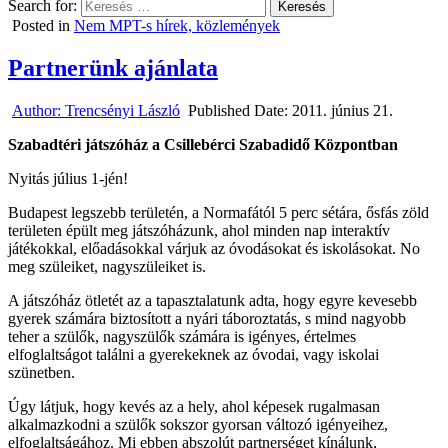
Search for:
Posted in
Nem MPT-s hírek, közlemények
Partnerünk ajánlata
Author:
Trencsényi László
Published Date:
2011. június 21.
Szabadtéri játszóház a Csillebérci Szabadidő Központban
Nyitás július 1-jén!
Budapest legszebb területén, a Normafától 5 perc sétára, ősfás zöld
területen épült meg játszóházunk, ahol minden nap interaktív
játékokkal, előadásokkal várjuk az óvodásokat és iskolásokat. No
meg szüleiket, nagyszüleiket is.
A játszóház ötletét az a tapasztalatunk adta, hogy egyre kevesebb
gyerek számára biztosított a nyári táboroztatás, s mind nagyobb
teher a szülők, nagyszülők számára is igényes, értelmes
elfoglaltságot találni a gyerekeknek az óvodai, vagy iskolai
szünetben.
Úgy látjuk, hogy kevés az a hely, ahol képesek rugalmasan
alkalmazkodni a szülők sokszor gyorsan változó igényeihez,
elfoglaltságához. Mi ebben abszolút partnerséget kínálunk,