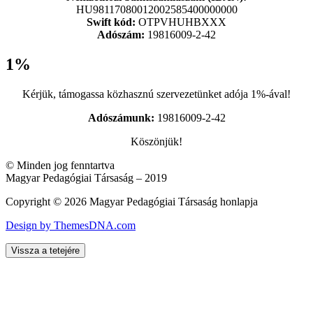
HU98117080012002585400000000
Swift kód:
OTPVHUHBXXX
Adószám:
19816009-2-42
1%
Kérjük, támogassa közhasznú szervezetünket adója 1%-ával!
Adószámunk:
19816009-2-42
Köszönjük!
© Minden jog fenntartva
Magyar Pedagógiai Társaság – 2019
Copyright © 2026 Magyar Pedagógiai Társaság honlapja
Design by ThemesDNA.com
Vissza a tetejére