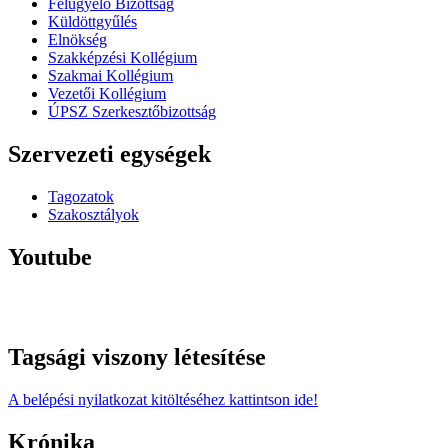
Felügyelő Bizottság
Küldöttgyűlés
Elnökség
Szakképzési Kollégium
Szakmai Kollégium
Vezetői Kollégium
ÚPSZ Szerkesztőbizottság
Szervezeti egységek
Tagozatok
Szakosztályok
Youtube
Tagsági viszony létesítése
A belépési nyilatkozat kitöltéséhez kattintson ide!
Krónika