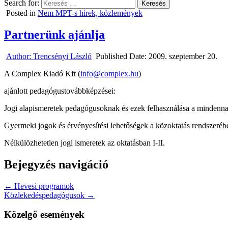
Search for:
Posted in
Nem MPT-s hírek, közlemények
Partnerünk ajánlja
Author:
Trencsényi László
Published Date:
2009. szeptember 20.
A Complex Kiadó Kft (
info@complex.hu
)
ajánlott pedagógustovábbképzései:
Jogi alapismeretek pedagógusoknak és ezek felhasználása a mindenna
Gyermeki jogok és érvényesítési lehetőségek a közoktatás rendszeréb
Nélkülözhetetlen jogi ismeretek az oktatásban I-II.
Bejegyzés navigáció
← Hevesi programok
Közlekedéspedagógusok →
Közelgő események