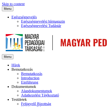
Skip to content
Menu
Egészségnevelés
Egészségnevelési hírmagazin
Egészségnevelési Tudástár
Menu
Hírek
Bemutatkozás
Bemutatkozás
Introduction
Einführung
Dokumentumok
Alapdokumentumok
Adatkezelési Tájékoztató
Testületek
Felügyelő Bizottság