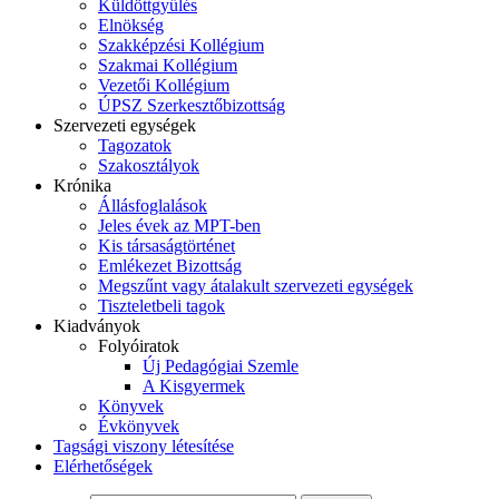
Küldöttgyűlés
Elnökség
Szakképzési Kollégium
Szakmai Kollégium
Vezetői Kollégium
ÚPSZ Szerkesztőbizottság
Szervezeti egységek
Tagozatok
Szakosztályok
Krónika
Állásfoglalások
Jeles évek az MPT-ben
Kis társaságtörténet
Emlékezet Bizottság
Megszűnt vagy átalakult szervezeti egységek
Tiszteletbeli tagok
Kiadványok
Folyóiratok
Új Pedagógiai Szemle
A Kisgyermek
Könyvek
Évkönyvek
Tagsági viszony létesítése
Elérhetőségek