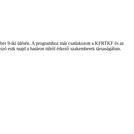
óber 9-iki ülésén. A programhoz már csatlakozott a KFRTKF és az
szó esik majd a határon túlról érkező szakemberek társaságában.