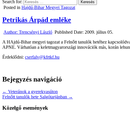
Search for:
Posted in
Hajdú-Bihar Megyei Tagozat
Petrikás Árpád emléke
Author:
Trencsényi László
Published Date:
2009. július 05.
A HAjdú-Bihar megyei tagozat a Felnőtt tanulók hetéhez kapcsolódva
APNE. Várhatóan a keletmagyarországi innovációk más, korán lehunyt a
Érdeklődni:
cserfalv@kfrtkf.hu
Bejegyzés navigáció
← Veteránok a gyerekvasúton
Felnőtt tanulók hete Salgótarjánban →
Közelgő események