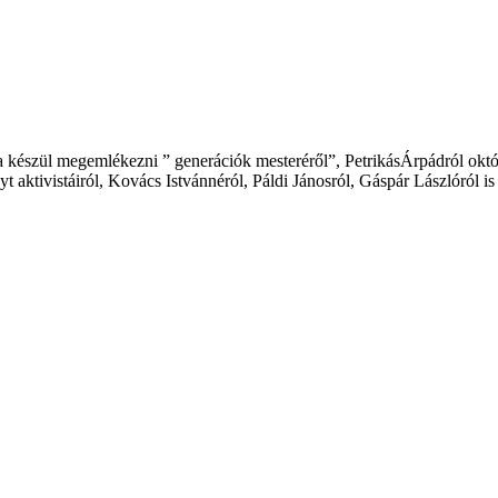
 készül megemlékezni ” generációk mesteréről”, PetrikásÁrpádról okt
ktivistáiról, Kovács Istvánnéról, Páldi Jánosról, Gáspár Lászlóról is 