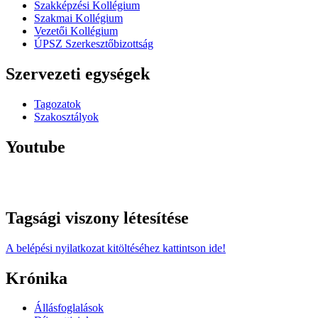
Szakképzési Kollégium
Szakmai Kollégium
Vezetői Kollégium
ÚPSZ Szerkesztőbizottság
Szervezeti egységek
Tagozatok
Szakosztályok
Youtube
Tagsági viszony létesítése
A belépési nyilatkozat kitöltéséhez kattintson ide!
Krónika
Állásfoglalások