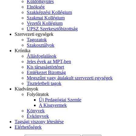
Küldöttgyűlés
Elnökség
Szakképzési Kollégium
Szakmai Kollégium
Vezetői Kollégium
ÚPSZ Szerkesztőbizottság
Szervezeti egységek
Tagozatok
Szakosztályok
Krónika
Állásfoglalások
Jeles évek az MPT-ben
Kis társaságtörténet
Emlékezet Bizottság
Megszűnt vagy átalakult szervezeti egységek
Tiszteletbeli tagok
Kiadványok
Folyóiratok
Új Pedagógiai Szemle
A Kisgyermek
Könyvek
Évkönyvek
Tagsági viszony létesítése
Elérhetőségek