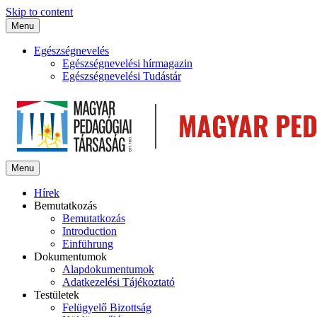
Skip to content
Menu
Egészségnevelés
Egészségnevelési hírmagazin
Egészségnevelési Tudástár
Menu
Hírek
Bemutatkozás
Bemutatkozás
Introduction
Einführung
Dokumentumok
Alapdokumentumok
Adatkezelési Tájékoztató
Testületek
Felügyelő Bizottság