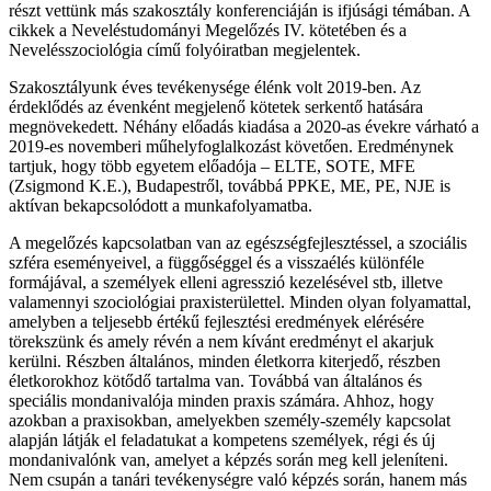
részt vettünk más szakosztály konferenciáján is ifjúsági témában. A
cikkek a Neveléstudományi Megelőzés IV. kötetében és a
Nevelésszociológia című folyóiratban megjelentek.
Szakosztályunk éves tevékenysége élénk volt 2019-ben. Az
érdeklődés az évenként megjelenő kötetek serkentő hatására
megnövekedett. Néhány előadás kiadása a 2020-as évekre várható a
2019-es novemberi műhelyfoglalkozást követően. Eredménynek
tartjuk, hogy több egyetem előadója – ELTE, SOTE, MFE
(Zsigmond K.E.), Budapestről, továbbá PPKE, ME, PE, NJE is
aktívan bekapcsolódott a munkafolyamatba.
A megelőzés kapcsolatban van az egészségfejlesztéssel, a szociális
szféra eseményeivel, a függőséggel és a visszaélés különféle
formájával, a személyek elleni agresszió kezelésével stb, illetve
valamennyi szociológiai praxisterülettel. Minden olyan folyamattal,
amelyben a teljesebb értékű fejlesztési eredmények elérésére
törekszünk és amely révén a nem kívánt eredményt el akarjuk
kerülni. Részben általános, minden életkorra kiterjedő, részben
életkorokhoz kötődő tartalma van. Továbbá van általános és
speciális mondanivalója minden praxis számára. Ahhoz, hogy
azokban a praxisokban, amelyekben személy-személy kapcsolat
alapján látják el feladatukat a kompetens személyek, régi és új
mondanivalónk van, amelyet a képzés során meg kell jeleníteni.
Nem csupán a tanári tevékenységre való képzés során, hanem más