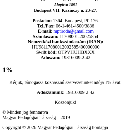
Alapítva 1891
Budapest VII. Kazinczy u. 23-27.
Postacím:
1364. Budapest, Pf. 176.
Tel./Fax:
06-1-461-4500/3886
E-mail:
mptiroda@gmail.com
Számlaszám:
11708001-20025854
Nemzetközi bankszámlaszám (IBAN):
HU98117080012002585400000000
Swift kód:
OTPVHUHBXXX
Adószám:
19816009-2-42
1%
Kérjük, támogassa közhasznú szervezetünket adója 1%-ával!
Adószámunk:
19816009-2-42
Köszönjük!
© Minden jog fenntartva
Magyar Pedagógiai Társaság – 2019
Copyright © 2026 Magyar Pedagógiai Társaság honlapja