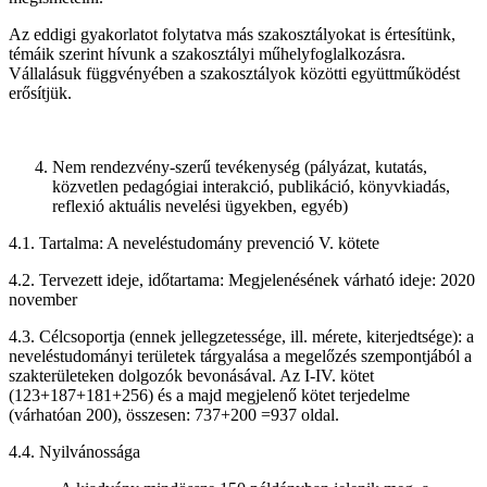
Az eddigi gyakorlatot folytatva más szakosztályokat is értesítünk,
témáik szerint hívunk a szakosztályi műhelyfoglalkozásra.
Vállalásuk függvényében a szakosztályok közötti együttműködést
erősítjük.
Nem rendezvény-szerű tevékenység (pályázat, kutatás,
közvetlen pedagógiai interakció, publikáció, könyvkiadás,
reflexió aktuális nevelési ügyekben, egyéb)
4.1. Tartalma: A neveléstudomány prevenció V. kötete
4.2. Tervezett ideje, időtartama: Megjelenésének várható ideje: 2020
november
4.3. Célcsoportja (ennek jellegzetessége, ill. mérete, kiterjedtsége): a
neveléstudományi területek tárgyalása a megelőzés szempontjából a
szakterületeken dolgozók bevonásával. Az I-IV. kötet
(123+187+181+256) és a majd megjelenő kötet terjedelme
(várhatóan 200), összesen: 737+200 =937 oldal.
4.4. Nyilvánossága