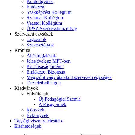
Küldöttgyűlés
Elnökség
Szakképzési Kollégium
Szakmai Kollégium
Vezetői Kollégium
ÚPSZ Szerkesztőbizottság
Szervezeti egységek
Tagozatok
Szakosztályok
Krónika
Állásfoglalások
Jeles évek az MPT-ben
Kis társaságtörténet
Emlékezet Bizottság
Megszűnt vagy átalakult szervezeti egységek
Tiszteletbeli tagok
Kiadványok
Folyóiratok
Új Pedagógiai Szemle
A Kisgyermek
Könyvek
Évkönyvek
Tagsági viszony létesítése
Elérhetőségek