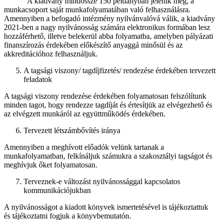
A kiadvány mindössze 150 példányban jelenik meg, a
munkacsoport saját munkafolyamatában való felhasználásra.
Amennyiben a befogadó intézmény nyilvánvalóvá válik, a kiadvány
2021-ben a nagy nyilvánosság számára elektronikus formában lesz
hozzáférhető, illetve belekerül abba folyamatba, amelyben pályázati
finanszírozás érdekében előkészítő anyaggá minősül és az
akkreditációhoz felhasználjuk.
A tagsági viszony/ tagdíjfizetés/ rendezése érdekében tervezett
feladatok
A tagsági viszony rendezése érdekében folyamatosan felszólítunk
minden tagot, hogy rendezze tagdíját és értesítjük az elvégezhető és
az elvégzett munkáról az együttműködés érdekében.
Tervezett létszámbővítés iránya
Amennyiben a meghívott előadók velünk tartanak a
munkafolyamatban, felkínáljuk számukra a szakosztályi tagságot és
meghívjuk őket folyamatosan.
Terveznek-e változást nyilvánossággal kapcsolatos
kommunikációjukban
A nyilvánosságot a kiadott könyvek ismertetésével is tájékoztattuk
és tájékoztatni fogjuk a könyvbemutatón.