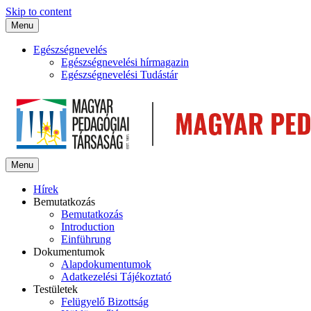
Skip to content
Menu
Egészségnevelés
Egészségnevelési hírmagazin
Egészségnevelési Tudástár
Menu
Hírek
Bemutatkozás
Bemutatkozás
Introduction
Einführung
Dokumentumok
Alapdokumentumok
Adatkezelési Tájékoztató
Testületek
Felügyelő Bizottság