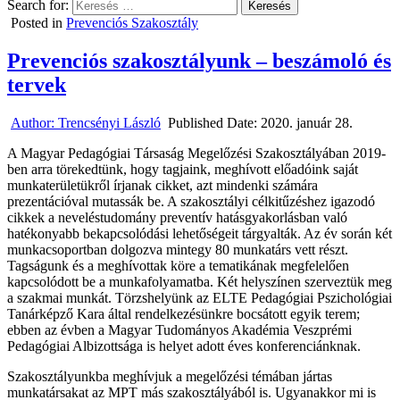
Search for:
Posted in
Prevenciós Szakosztály
Prevenciós szakosztályunk – beszámoló és
tervek
Author:
Trencsényi László
Published Date:
2020. január 28.
A Magyar Pedagógiai Társaság Megelőzési Szakosztályában 2019-
ben arra törekedtünk, hogy tagjaink, meghívott előadóink saját
munkaterületükről írjanak cikket, azt mindenki számára
prezentációval mutassák be. A szakosztályi célkitűzéshez igazodó
cikkek a neveléstudomány preventív hatásgyakorlásban való
hatékonyabb bekapcsolódási lehetőségeit tárgyalták. Az év során két
munkacsoportban dolgozva mintegy 80 munkatárs vett részt.
Tagságunk és a meghívottak köre a tematikának megfelelően
kapcsolódott be a munkafolyamatba. Két helyszínen szerveztük meg
a szakmai munkát. Törzshelyünk az ELTE Pedagógiai Pszichológiai
Tanárképző Kara által rendelkezésünkre bocsátott egyik terem;
ebben az évben a Magyar Tudományos Akadémia Veszprémi
Pedagógiai Albizottsága is helyet adott éves konferenciánknak.
Szakosztályunkba meghívjuk a megelőzési témában jártas
munkatársakat az MPT más szakosztályából is. Ugyanakkor mi is