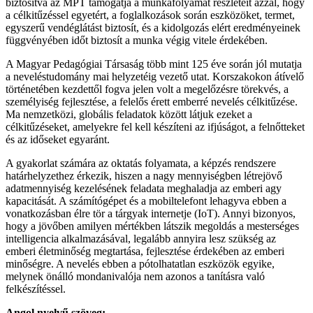
biztosítva az MPT támogatja a munkafolyamat részleteit azzal, hogy
a célkitűzéssel egyetért, a foglalkozások során eszközöket, termet,
egyszerű vendéglátást biztosít, és a kidolgozás elért eredményeinek
függvényében időt biztosít a munka végig vitele érdekében.
A Magyar Pedagógiai Társaság több mint 125 éve során jól mutatja
a neveléstudomány mai helyzetéig vezető utat. Korszakokon átívelő
történetében kezdettől fogva jelen volt a megelőzésre törekvés, a
személyiség fejlesztése, a felelős érett emberré nevelés célkitűzése.
Ma nemzetközi, globális feladatok között látjuk ezeket a
célkitűzéseket, amelyekre fel kell készíteni az ifjúságot, a felnőtteket
és az időseket egyaránt.
A gyakorlat számára az oktatás folyamata, a képzés rendszere
határhelyzethez érkezik, hiszen a nagy mennyiségben létrejövő
adatmennyiség kezelésének feladata meghaladja az emberi agy
kapacitását. A számítógépet és a mobiltelefont lehagyva ebben a
vonatkozásban élre tör a tárgyak internetje (IoT). Annyi bizonyos,
hogy a jövőben amilyen mértékben látszik megoldás a mesterséges
intelligencia alkalmazásával, legalább annyira lesz szükség az
emberi életminőség megtartása, fejlesztése érdekében az emberi
minőségre. A nevelés ebben a pótolhatatlan eszközök egyike,
melynek önálló mondanivalója nem azonos a tanításra való
felkészítéssel.
Angol nyelvű szöveg: