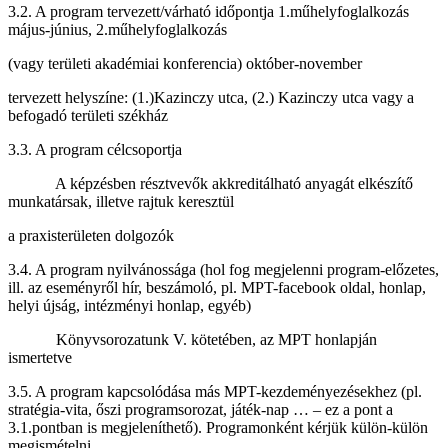
3.2. A program tervezett/várható időpontja 1.műhelyfoglalkozás
május-június, 2.műhelyfoglalkozás
(vagy területi akadémiai konferencia) október-november
tervezett helyszíne: (1.)Kazinczy utca, (2.) Kazinczy utca vagy a
befogadó területi székház
3.3. A program célcsoportja
A képzésben résztvevők akkreditálható anyagát elkészítő
munkatársak, illetve rajtuk keresztül
a praxisterületen dolgozók
3.4. A program nyilvánossága (hol fog megjelenni program-előzetes,
ill. az eseményről hír, beszámoló, pl. MPT-facebook oldal, honlap,
helyi újság, intézményi honlap, egyéb)
Könyvsorozatunk V. kötetében, az MPT honlapján
ismertetve
3.5. A program kapcsolódása más MPT-kezdeményezésekhez (pl.
stratégia-vita, őszi programsorozat, játék-nap … – ez a pont a
3.1.pontban is megjeleníthető). Programonként kérjük külön-külön
megismételni.