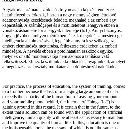
A gyakorlat számára az oktatás folyamata, a képzés rendszere
határhelyzethez érkezik, hiszen a nagy mennyiségben létrejövő
adatmennyiség kezelésének feladata meghaladja az emberi agy
kapacitását. A számítógépet és a mobiltelefont lehagyva ebben a
vonatkozásban élre tör a tárgyak internetje (IoT). Annyi bizonyos,
hogy a jövőben amilyen mértékben látszik megoldás a mesterséges
intelligencia alkalmazásával, legalább annyira lesz szükség az
emberi életminőség megtartása, fejlesztése érdekében az emberi
minőségre. A nevelés ebben a pótolhatatlan eszközök egyike,
melynek önálló mondanivalója nem azonos a tanításra való
felkészítéssel. Ehhez készülünk akkreditációs anyagunkkal, amelyet
a megelőzési szakosztály munkatársai a döntéshozóknak átadnak.
For practice, the process of education, the system of training, comes
to a frontier because the task of managing large amounts of data
exceeds the capacity of the human brain. Leaving your computer
and your mobile phone behind, the Internet of Things (IoT) is
gaining ground in this regard. It is certain that in the future, to the
extent that a solution can be found with the application of artificial
intelligence, human quality will be at least as necessary to maintain
and improve the quality of human life. In this, education is one of
the indispensable tools, the message of which is not the same as