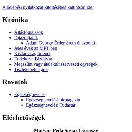
A belépési nyilatkozat kitöltéséhez kattintson ide!
Krónika
Állásfoglalások
Díjazottjaink
Ádám György Érdemérem díjazottjai
Jeles évek az MPT-ben
Kis társaságtörténet
Emlékezet Bizottság
Megszűnt vagy átalakult szervezeti egységek
Tiszteletbeli tagok
Rovatok
Egészségnevelés
Egészségnevelési hírmagazin
Egészségnevelési Tudástár
Elérhetőségek
Magyar Pedagógiai Társaság