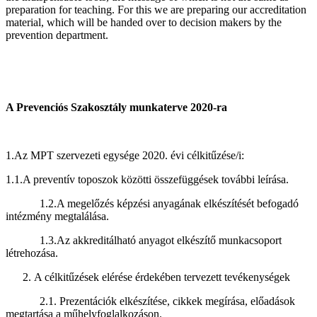
preparation for teaching. For this we are preparing our accreditation
material, which will be handed over to decision makers by the
prevention department.
A Prevenciós Szakosztály munkaterve 2020-ra
1.Az MPT szervezeti egysége 2020. évi célkitűzése/i:
1.1.A preventív toposzok közötti összefüggések további leírása.
1.2.A megelőzés képzési anyagának elkészítését befogadó
intézmény megtalálása.
1.3.Az akkreditálható anyagot elkészítő munkacsoport
létrehozása.
A célkitűzések elérése érdekében tervezett tevékenységek
2.1. Prezentációk elkészítése, cikkek megírása, előadások
megtartása a műhelyfoglalkozáson.