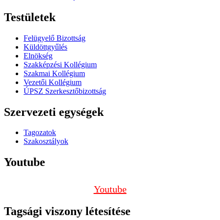
Testületek
Felügyelő Bizottság
Küldöttgyűlés
Elnökség
Szakképzési Kollégium
Szakmai Kollégium
Vezetői Kollégium
ÚPSZ Szerkesztőbizottság
Szervezeti egységek
Tagozatok
Szakosztályok
Youtube
Youtube
Tagsági viszony létesítése