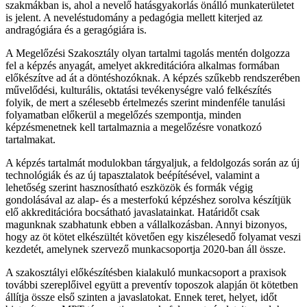
szakmákban is, ahol a nevelő hatásgyakorlás önálló munkaterületet
is jelent. A neveléstudomány a pedagógia mellett kiterjed az
andragógiára és a geragógiára is.
A Megelőzési Szakosztály olyan tartalmi tagolás mentén dolgozza
fel a képzés anyagát, amelyet akkreditációra alkalmas formában
előkészítve ad át a döntéshozóknak. A képzés szűkebb rendszerében
művelődési, kulturális, oktatási tevékenységre való felkészítés
folyik, de mert a szélesebb értelmezés szerint mindenféle tanulási
folyamatban előkerül a megelőzés szempontja, minden
képzésmenetnek kell tartalmaznia a megelőzésre vonatkozó
tartalmakat.
A képzés tartalmát modulokban tárgyaljuk, a feldolgozás során az új
technológiák és az új tapasztalatok beépítésével, valamint a
lehetőség szerint hasznosítható eszközök és formák végig
gondolásával az alap- és a mesterfokú képzéshez sorolva készítjük
elő akkreditációra bocsátható javaslatainkat. Határidőt csak
magunknak szabhatunk ebben a vállalkozásban. Annyi bizonyos,
hogy az öt kötet elkészültét követően egy kiszélesedő folyamat veszi
kezdetét, amelynek szervező munkacsoportja 2020-ban áll össze.
A szakosztályi előkészítésben kialakuló munkacsoport a praxisok
további szereplőivel együtt a preventív toposzok alapján öt kötetben
állítja össze első szinten a javaslatokat. Ennek teret, helyet, időt