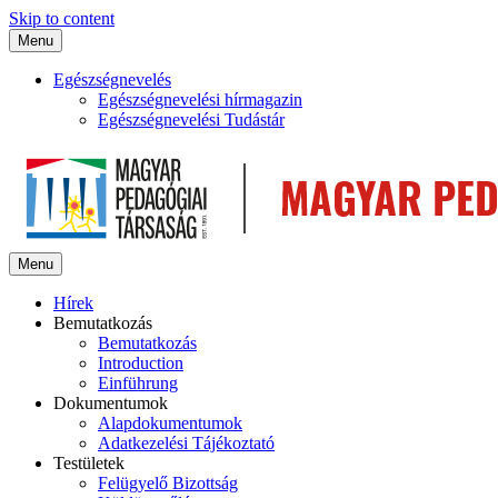
Skip to content
Menu
Egészségnevelés
Egészségnevelési hírmagazin
Egészségnevelési Tudástár
Menu
Hírek
Bemutatkozás
Bemutatkozás
Introduction
Einführung
Dokumentumok
Alapdokumentumok
Adatkezelési Tájékoztató
Testületek
Felügyelő Bizottság