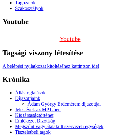
Tagozatok
Szakosztályok
Youtube
Youtube
Tagsági viszony létesítése
A belépési nyilatkozat kitöltéséhez kattintson ide!
Krónika
Állásfoglalások
Díjazottjaink
Ádám György Érdemérem díjazottjai
Jeles évek az MPT-ben
Kis társaságtörténet
Emlékezet Bizottság
Megszűnt vagy átalakult szervezeti egységek
Tiszteletbeli tagok