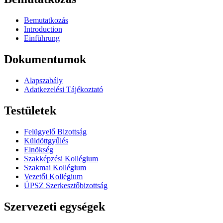
Bemutatkozás
Introduction
Einführung
Dokumentumok
Alapszabály
Adatkezelési Tájékoztató
Testületek
Felügyelő Bizottság
Küldöttgyűlés
Elnökség
Szakképzési Kollégium
Szakmai Kollégium
Vezetői Kollégium
ÚPSZ Szerkesztőbizottság
Szervezeti egységek