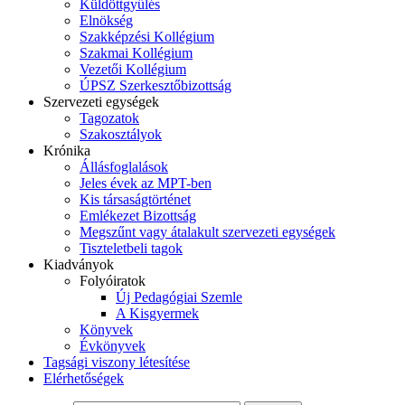
Küldöttgyűlés
Elnökség
Szakképzési Kollégium
Szakmai Kollégium
Vezetői Kollégium
ÚPSZ Szerkesztőbizottság
Szervezeti egységek
Tagozatok
Szakosztályok
Krónika
Állásfoglalások
Jeles évek az MPT-ben
Kis társaságtörténet
Emlékezet Bizottság
Megszűnt vagy átalakult szervezeti egységek
Tiszteletbeli tagok
Kiadványok
Folyóiratok
Új Pedagógiai Szemle
A Kisgyermek
Könyvek
Évkönyvek
Tagsági viszony létesítése
Elérhetőségek