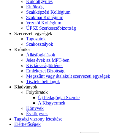
Küldöttgyűlés
Elnökség
Szakképzési Kollégium
Szakmai Kollégium
Vezetői Kollégium
ÚPSZ Szerkesztőbizottság
Szervezeti egységek
Tagozatok
Szakosztályok
Krónika
Állásfoglalások
Jeles évek az MPT-ben
Kis társaságtörténet
Emlékezet Bizottság
Megszűnt vagy átalakult szervezeti egységek
Tiszteletbeli tagok
Kiadványok
Folyóiratok
Új Pedagógiai Szemle
A Kisgyermek
Könyvek
Évkönyvek
Tagsági viszony létesítése
Elérhetőségek