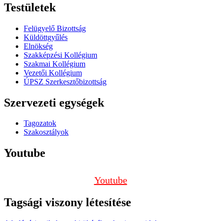
Testületek
Felügyelő Bizottság
Küldöttgyűlés
Elnökség
Szakképzési Kollégium
Szakmai Kollégium
Vezetői Kollégium
ÚPSZ Szerkesztőbizottság
Szervezeti egységek
Tagozatok
Szakosztályok
Youtube
Youtube
Tagsági viszony létesítése