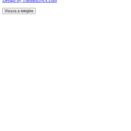
Design by ThemesDNA.com
Vissza a tetejére