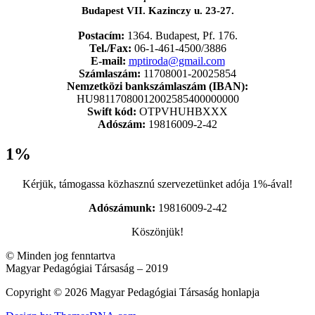
Budapest VII. Kazinczy u. 23-27.
Postacím:
1364. Budapest, Pf. 176.
Tel./Fax:
06-1-461-4500/3886
E-mail:
mptiroda@gmail.com
Számlaszám:
11708001-20025854
Nemzetközi bankszámlaszám (IBAN):
HU98117080012002585400000000
Swift kód:
OTPVHUHBXXX
Adószám:
19816009-2-42
1%
Kérjük, támogassa közhasznú szervezetünket adója 1%-ával!
Adószámunk:
19816009-2-42
Köszönjük!
© Minden jog fenntartva
Magyar Pedagógiai Társaság – 2019
Copyright © 2026 Magyar Pedagógiai Társaság honlapja