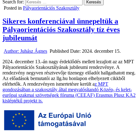
Search for:
Posted in
Pályaorientációs Szakosztály
Sikeres konferenciával ünnepeltük a
Pályaorientációs Szakosztály tíz éves
jubileumát
Author:
Juhász Ágnes
Published Date:
2024. december 15.
2024. december 13.-án nagy érdeklődés mellett lezajlott az az MPT
Pályaorientációs Szakosztályának jubileumi rendezvénye. A
rendezvény negyven résztvevője tizenegy előadót hallgathatott meg.
Az előadások bemutatói az llg.hu honlapon elhelyezett cikkből
elérhetők. A rendezvényen ismertetésre került a
z MPT
gondozásában a szakosztály által megvalósítandó Közép- és kelet-
európai szakmai szövetségek fóruma (CEEAF) Erasmus Plusz KA2
kisléptékű projekt is.