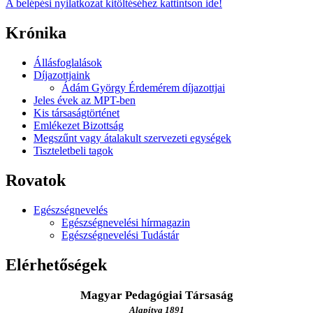
A belépési nyilatkozat kitöltéséhez kattintson ide!
Krónika
Állásfoglalások
Díjazottjaink
Ádám György Érdemérem díjazottjai
Jeles évek az MPT-ben
Kis társaságtörténet
Emlékezet Bizottság
Megszűnt vagy átalakult szervezeti egységek
Tiszteletbeli tagok
Rovatok
Egészségnevelés
Egészségnevelési hírmagazin
Egészségnevelési Tudástár
Elérhetőségek
Magyar Pedagógiai Társaság
Alapítva 1891