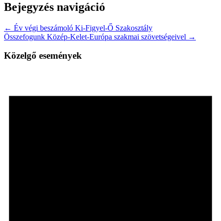
Bejegyzés navigáció
← Év végi beszámoló Ki-Figyel-Ő Szakosztály
Összefogunk Közép-Kelet-Európa szakmai szövetségeivel →
Közelgő események