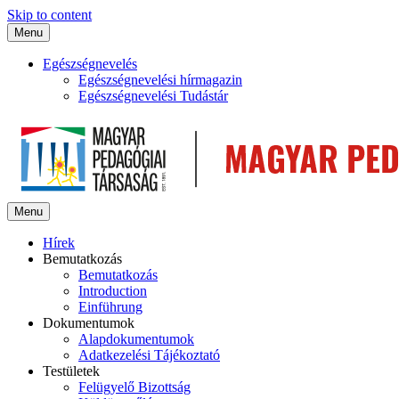
Skip to content
Menu
Egészségnevelés
Egészségnevelési hírmagazin
Egészségnevelési Tudástár
Menu
Hírek
Bemutatkozás
Bemutatkozás
Introduction
Einführung
Dokumentumok
Alapdokumentumok
Adatkezelési Tájékoztató
Testületek
Felügyelő Bizottság