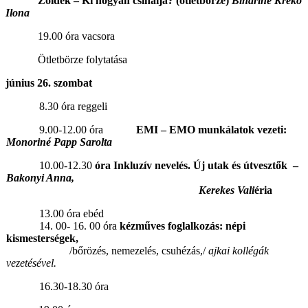
Zöldek – Ki hogyan csinálja? (ötletbörze)
Bihariné Kreko
Ilona
19.00 óra vacsora
Ötletbörze folytatása
június 26. szombat
8.30 óra reggeli
9.00-12.00 óra
EMI – EMO munkálatok vezeti:
Monoriné Papp Sarolta
10.00-12.30
óra
Inkluzív nevelés. Új utak és útvesztők
–
Bakonyi Anna,
Kerekes Vali
éria
13.00 óra ebéd
14. 00- 16. 00 óra
kézműves foglalkozás: népi
kismesterségek,
/bőrözés, nemezelés, csuhézás,/
ajkai kollégák
vezetésével.
16.30-18.30 óra