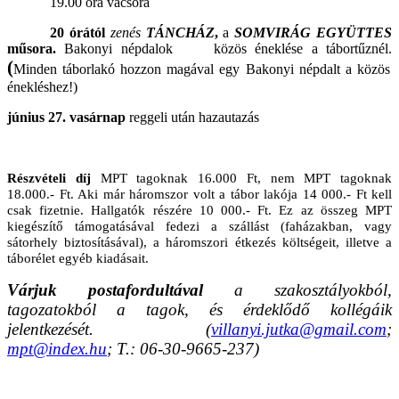
19.00 óra vacsora
20 órától
zenés
TÁNCHÁZ
,
a
SOMVIRÁG EGYÜTTES
műsora.
Bakonyi népdalok
közös éneklése a tábortűznél.
(
Minden táborlakó hozzon magával egy Bakonyi
népdalt a közös
énekléshez!)
június 27. vasárnap
reggeli után hazautazás
Részvételi díj
MPT tagoknak 16.000 Ft, nem MPT tagoknak
18.000.- Ft. Aki már háromszor volt a tábor lakója 14 000.- Ft kell
csak fizetnie. Hallgatók részére 10 000.- Ft. Ez az összeg MPT
kiegészítő támogatásával fedezi a szállást (faházakban, vagy
sátorhely biztosításával), a háromszori étkezés költségeit, illetve a
táborélet egyéb kiadásait.
Várjuk postafordultával
a szakosztályokból,
tagozatokból a tagok, és érdeklődő kollégáik
jelentkezését. (
villanyi.jutka@gmail.com
;
mpt@index.hu
; T.: 06-30-9665-237)