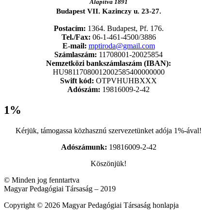
Alapítva 1891
Budapest VII. Kazinczy u. 23-27.
Postacím:
1364. Budapest, Pf. 176.
Tel./Fax:
06-1-461-4500/3886
E-mail:
mptiroda@gmail.com
Számlaszám:
11708001-20025854
Nemzetközi bankszámlaszám (IBAN):
HU98117080012002585400000000
Swift kód:
OTPVHUHBXXX
Adószám:
19816009-2-42
1%
Kérjük, támogassa közhasznú szervezetünket adója 1%-ával!
Adószámunk:
19816009-2-42
Köszönjük!
© Minden jog fenntartva
Magyar Pedagógiai Társaság – 2019
Copyright © 2026 Magyar Pedagógiai Társaság honlapja