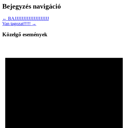
Bejegyzés navigáció
← BAJJJJJJJJJJJJJJJJJJJJ
Van tagozat!!!!! →
Közelgő események