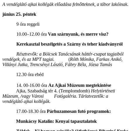
A vendéglátó ajkai kollégák előadása felnőtteknek, a tábor lakóinak
.
június 25. péntek
9 óra reggeli
10.00–12.00 óra
Van szárnyunk, és merre visz?
Kerekasztal beszélgetés a Szárny és teher kiadványról
Résztvevők: a Bölcsek Tanácsának háttér-csapat tagjaiból
vendégek, és az MPT tagjai.
(
Róth Mónika, Farkas Anikó,
Villányi Jutka, Trencsényi László, Fábry Béla, Józsa Tamás
12.30 óra ebéd
14. 00-16.00 óra
Az Ajkai Múzeum megtekintése
Ajka, Szabadság tér 4. (Templomdomb)
Helytörténeti
Múzeum, /vagy Városi
Fotógaléria. Tárlatvezetők: a
vendéglátó ajkai kollégák.
17.00-18.30 óra
Párhuzamosan futó programok:
Munkácsy Katalin: Kenyai tapasztalatok