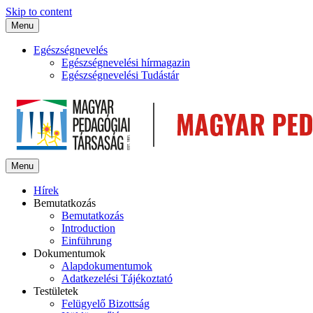
Skip to content
Menu
Egészségnevelés
Egészségnevelési hírmagazin
Egészségnevelési Tudástár
Menu
Hírek
Bemutatkozás
Bemutatkozás
Introduction
Einführung
Dokumentumok
Alapdokumentumok
Adatkezelési Tájékoztató
Testületek
Felügyelő Bizottság