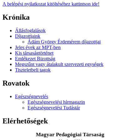
A belépési nyilatkozat kitöltéséhez kattintson ide!
Krónika
Állásfoglalások
Díjazottjaink
Ádám György Érdemérem díjazottjai
Jeles évek az MPT-ben
Kis társaságtörténet
Emlékezet Bizottság
Megszűnt vagy átalakult szervezeti egységek
Tiszteletbeli tagok
Rovatok
Egészségnevelés
Egészségnevelési hírmagazin
Egészségnevelési Tudástár
Elérhetőségek
Magyar Pedagógiai Társaság