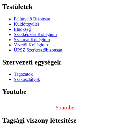
Testületek
Felügyelő Bizottság
Küldöttgyűlés
Elnökség
Szakképzési Kollégium
Szakmai Kollégium
Vezetői Kollégium
ÚPSZ Szerkesztőbizottság
Szervezeti egységek
Tagozatok
Szakosztályok
Youtube
Youtube
Tagsági viszony létesítése