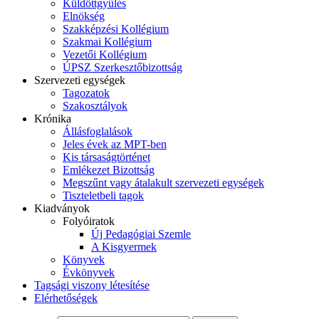
Küldöttgyűlés
Elnökség
Szakképzési Kollégium
Szakmai Kollégium
Vezetői Kollégium
ÚPSZ Szerkesztőbizottság
Szervezeti egységek
Tagozatok
Szakosztályok
Krónika
Állásfoglalások
Jeles évek az MPT-ben
Kis társaságtörténet
Emlékezet Bizottság
Megszűnt vagy átalakult szervezeti egységek
Tiszteletbeli tagok
Kiadványok
Folyóiratok
Új Pedagógiai Szemle
A Kisgyermek
Könyvek
Évkönyvek
Tagsági viszony létesítése
Elérhetőségek