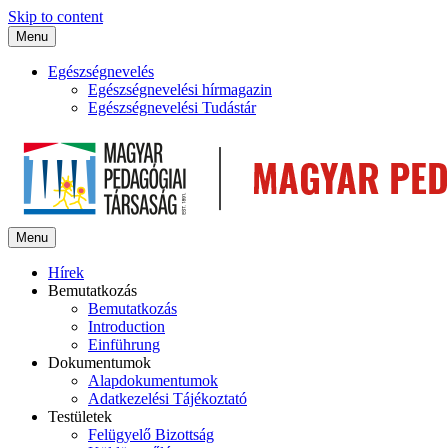
Skip to content
Menu
Egészségnevelés
Egészségnevelési hírmagazin
Egészségnevelési Tudástár
Menu
Hírek
Bemutatkozás
Bemutatkozás
Introduction
Einführung
Dokumentumok
Alapdokumentumok
Adatkezelési Tájékoztató
Testületek
Felügyelő Bizottság