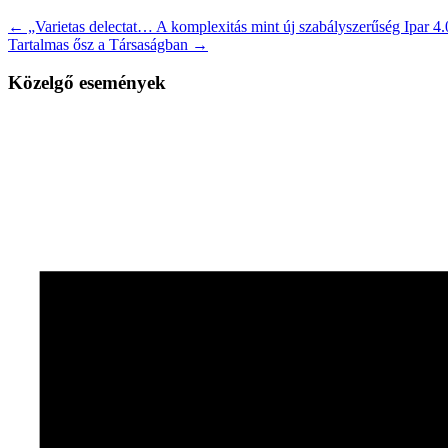
← „Varietas delectat… A komplexitás mint új szabályszerűség Ipar 4.
Tartalmas ősz a Társaságban →
Közelgő események