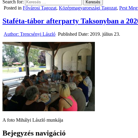
Search for:
Posted in
Fővárosi Tagozat
,
Középmagyarországi Tagozat
,
Pest Meg
Staféta-tábor afterparty Taksonyban a 2020
Author:
Trencsényi László
Published Date:
2019. július 23.
A foto Mihályi László munkája
Bejegyzés navigáció