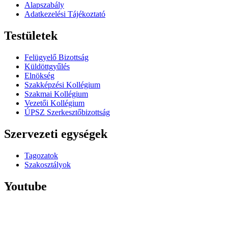
Alapszabály
Adatkezelési Tájékoztató
Testületek
Felügyelő Bizottság
Küldöttgyűlés
Elnökség
Szakképzési Kollégium
Szakmai Kollégium
Vezetői Kollégium
ÚPSZ Szerkesztőbizottság
Szervezeti egységek
Tagozatok
Szakosztályok
Youtube