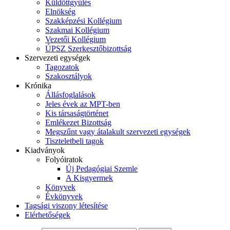
Küldöttgyűlés
Elnökség
Szakképzési Kollégium
Szakmai Kollégium
Vezetői Kollégium
ÚPSZ Szerkesztőbizottság
Szervezeti egységek
Tagozatok
Szakosztályok
Krónika
Állásfoglalások
Jeles évek az MPT-ben
Kis társaságtörténet
Emlékezet Bizottság
Megszűnt vagy átalakult szervezeti egységek
Tiszteletbeli tagok
Kiadványok
Folyóiratok
Új Pedagógiai Szemle
A Kisgyermek
Könyvek
Évkönyvek
Tagsági viszony létesítése
Elérhetőségek