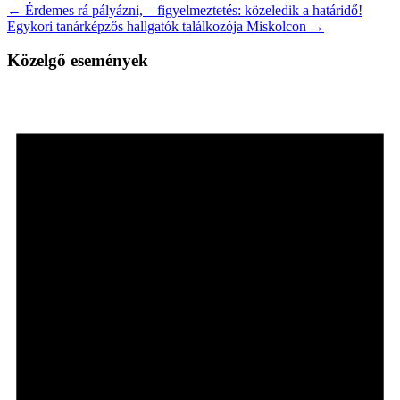
← Érdemes rá pályázni, – figyelmeztetés: közeledik a határidő!
Egykori tanárképzős hallgatók találkozója Miskolcon →
Közelgő események