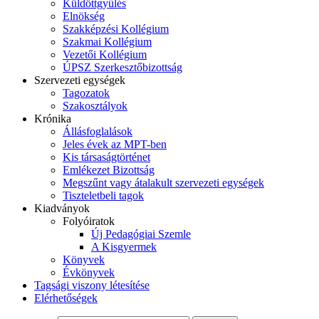
Küldöttgyűlés
Elnökség
Szakképzési Kollégium
Szakmai Kollégium
Vezetői Kollégium
ÚPSZ Szerkesztőbizottság
Szervezeti egységek
Tagozatok
Szakosztályok
Krónika
Állásfoglalások
Jeles évek az MPT-ben
Kis társaságtörténet
Emlékezet Bizottság
Megszűnt vagy átalakult szervezeti egységek
Tiszteletbeli tagok
Kiadványok
Folyóiratok
Új Pedagógiai Szemle
A Kisgyermek
Könyvek
Évkönyvek
Tagsági viszony létesítése
Elérhetőségek