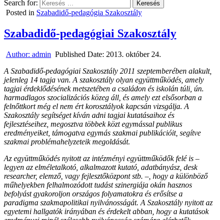
Search for:
Posted in
Szabadidő-pedagógia Szakosztály
Szabadidő-pedagógiai Szakosztály
Author:
admin
Published Date:
2013. október 24.
A Szabadidő-pedagógiai Szakosztály 2011 szeptemberében alakult,
jelenleg 14 tagja van. A szakosztály olyan együttműködés, amely
tagjai érdeklődésének metszetében a családon és iskolán túli, ún.
harmadlagos szocializációs közeg áll, és amely ezt elsősorban a
felnőttkort még el nem ért korosztályok kapcsán vizsgálja. A
Szakosztály segítséget kíván adni tagjai kutatásaihoz és
fejlesztéseihez, megosztva többek közt egymással publikus
eredményeiket, támogatva egymás szakmai publikációit, segítve
szakmai problémahelyzeteik megoldását.
Az együttműködés nyitott az intézményi együttműködők felé is –
legyen az elméletalkotó, alkalmazott kutató, adatbányász, desk
researcher, elemző, vagy fejlesztőközpont stb. –, hogy a különböző
műhelyekben felhalmozódott tudást szinergiája okán hasznos
befolyást gyakoroljon országos folyamatokra és erősítse a
paradigma szakmapolitikai nyilvánosságát. A Szakosztály nyitott az
egyetemi hallgatók irányában és érdekelt abban, hogy a kutatások