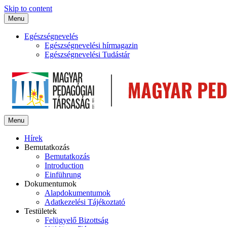
Skip to content
Menu
Egészségnevelés
Egészségnevelési hírmagazin
Egészségnevelési Tudástár
Menu
Hírek
Bemutatkozás
Bemutatkozás
Introduction
Einführung
Dokumentumok
Alapdokumentumok
Adatkezelési Tájékoztató
Testületek
Felügyelő Bizottság