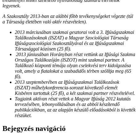
eredményei minél szélesebb nyilvánosság számára elérhetők
legyenek.
A Szakosztály 2013-ban az alábbi főbb tevékenységeket végezte (túl
a Társaság életében való aktív részvételen).
2013 márciusában szakmai gesztorai volt a 3. Ifjúságszakmai
Találkozásoknak (ISZAT) a Magyar Szociológiai Társaság
Ifjúságszociológiai Szakosztályával és az Ifjúságszakmai
Társasággal közösen (25 fő).
2013 júniusában Horányban részt vettünk az Ifjúsági Szakma
Országos Találkozóján (ISZOT) mint szakmai partner. A
Találkozó központi témája olyan cselekvési terv kidolgozása
volt, amely a fiatalokat a szabadidős térben szólítja meg (65
fő).
2013 szeptemberében az Ifjúságszakmai Találkozások
(ISZAT) műhelykonferencia-sorozat következő elemét
Kisbéren tartottuk (25 fő), a két szakmai partner részvételével.
Tagjaink aktívan részt vettek a Magyar Ifjúság 2012 kutatás
tervezésében, lebonyolításában és az abból készítendő
publikációkban, az az alapján készülő előadásokból is kivették
részüket.
Bejegyzés navigáció