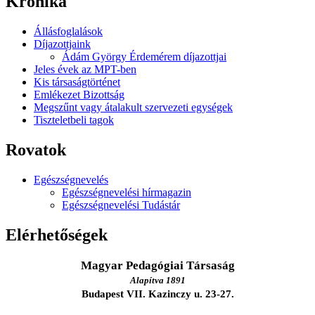
Krónika
Állásfoglalások
Díjazottjaink
Ádám György Érdemérem díjazottjai
Jeles évek az MPT-ben
Kis társaságtörténet
Emlékezet Bizottság
Megszűnt vagy átalakult szervezeti egységek
Tiszteletbeli tagok
Rovatok
Egészségnevelés
Egészségnevelési hírmagazin
Egészségnevelési Tudástár
Elérhetőségek
Magyar Pedagógiai Társaság
Alapítva 1891
Budapest VII. Kazinczy u. 23-27.