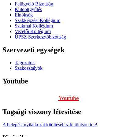
Felügyelő Bizottság
Küldöttgyűlés
Elnökség
Szakképzési Kollégium
Szakmai Kollégium
Vezetői Kollégium
ÚPSZ Szerkesztőbizottság
Szervezeti egységek
Tagozatok
Szakosztályok
Youtube
Youtube
Tagsági viszony létesítése
A belépési nyilatkozat kitöltéséhez kattintson ide!