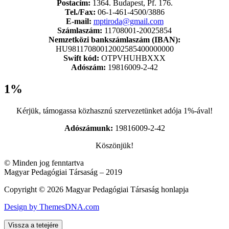
Postacím:
1364. Budapest, Pf. 176.
Tel./Fax:
06-1-461-4500/3886
E-mail:
mptiroda@gmail.com
Számlaszám:
11708001-20025854
Nemzetközi bankszámlaszám (IBAN):
HU98117080012002585400000000
Swift kód:
OTPVHUHBXXX
Adószám:
19816009-2-42
1%
Kérjük, támogassa közhasznú szervezetünket adója 1%-ával!
Adószámunk:
19816009-2-42
Köszönjük!
© Minden jog fenntartva
Magyar Pedagógiai Társaság – 2019
Copyright © 2026 Magyar Pedagógiai Társaság honlapja
Design by ThemesDNA.com
Vissza a tetejére