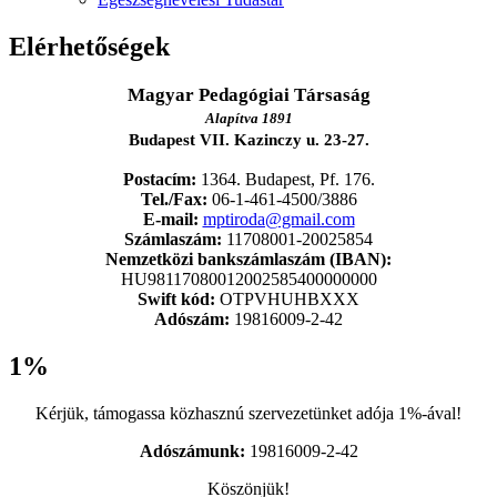
Elérhetőségek
Magyar Pedagógiai Társaság
Alapítva 1891
Budapest VII. Kazinczy u. 23-27.
Postacím:
1364. Budapest, Pf. 176.
Tel./Fax:
06-1-461-4500/3886
E-mail:
mptiroda@gmail.com
Számlaszám:
11708001-20025854
Nemzetközi bankszámlaszám (IBAN):
HU98117080012002585400000000
Swift kód:
OTPVHUHBXXX
Adószám:
19816009-2-42
1%
Kérjük, támogassa közhasznú szervezetünket adója 1%-ával!
Adószámunk:
19816009-2-42
Köszönjük!