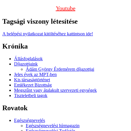
Youtube
Tagsági viszony létesítése
A belépési nyilatkozat kitöltéséhez kattintson ide!
Krónika
Állásfoglalások
Díjazottjaink
Ádám György Érdemérem díjazottjai
Jeles évek az MPT-ben
Kis társaságtörténet
Emlékezet Bizottság
Megszűnt vagy átalakult szervezeti egységek
Tiszteletbeli tagok
Rovatok
Egészségnevelés
Egészségnevelési hírmagazin
Egészségnevelési Tudástár