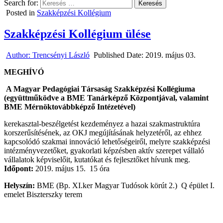
Search for:
Posted in
Szakképzési Kollégium
Szakképzési Kollégium ülése
Author:
Trencsényi László
Published Date:
2019. május 03.
MEGHÍVÓ
A Magyar Pedagógiai Társaság Szakképzési Kollégiuma
(együttműködve a BME Tanárképző Központjával, valamint
BME Mérnöktovábbképző Intézetével)
kerekasztal-beszélgetést kezdeményez a hazai szakmastruktúra
korszerűsítésének, az OKJ megújításának helyzetéről, az ehhez
kapcsolódó szakmai innováció lehetőségeiről, melyre szakképzési
intézményvezetőket, gyakorlati képzésben aktív szerepet vállaló
vállalatok képviselőit, kutatókat és fejlesztőket hívunk meg.
Időpont:
2019. május 15. 15 óra
Helyszín:
BME (Bp. XI.ker Magyar Tudósok körút 2.) Q épület I.
emelet Biszterszky terem