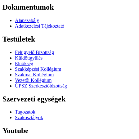
Dokumentumok
Alapszabály
Adatkezelési Tájékoztató
Testületek
Felügyelő Bizottság
Küldöttgyűlés
Elnökség
Szakképzési Kollégium
Szakmai Kollégium
Vezetői Kollégium
ÚPSZ Szerkesztőbizottság
Szervezeti egységek
Tagozatok
Szakosztályok
Youtube