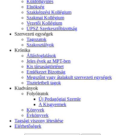
Küldöttgyűlés
Elnökség
Szakképzési Kollégium
Szakmai Kollégium
Vezetői Kollégium
ÚPSZ Szerkesztőbizottság
Szervezeti egységek
Tagozatok
Szakosztályok
Krónika
Állásfoglalások
Jeles évek az MPT-ben
Kis társaságtörténet
Emlékezet Bizottság
Megszűnt vagy átalakult szervezeti egységek
Tiszteletbeli tagok
Kiadványok
Folyóiratok
Új Pedagógiai Szemle
A Kisgyermek
Könyvek
Évkönyvek
Tagsági viszony létesítése
Elérhetőségek