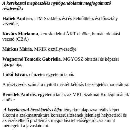
A kerekaztal megbeszélés nyitógondolatait megfogalmazó
résztvevők:
Hafiek Andrea
, ITM Szakképzési és Felnőttképzési főosztály
vezetője,
Kovács Marianna
, kereskedelmi ÁKT elnöke, humán oktatási
vezető (CBA)
Márkus Mária
, MKIK osztályvezetője
Wagnerné Tomcsik Gabriella
, MGYOSZ oktatási és képzési
igazgatója,
Lükő István
, címzetes egyetemi tanár.
A résztvevők számára nyitott másfél-kétórás beszélgetés moderátora:
Benedek András
, egyetemi tanár, az MPT Szakmai Kollégiumának
elnöke
A kerekasztal-beszélgetés célja:
tényekre alapozva reális képet
alkotni a szakmastruktúra korszerűsítésének jelenlegi helyzetéről és
az érzékelhető problémák megoldási lehetőségeiről, valamint
mérlegelni a javaslatokat.