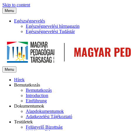
Skip to content
Menu
Egészségnevelés
Egészségnevelési hírmagazin
Egészségnevelési Tudástár
Menu
Hírek
Bemutatkozás
Bemutatkozás
Introduction
Einführung
Dokumentumok
Alapdokumentumok
Adatkezelési Tájékoztató
Testületek
Felügyelő Bizottság