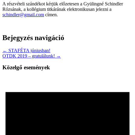
A részvételi szándékot kérjük előzetesen a Gyülingné Schindler
Rózsának, a kollégium titkárának elektronikusan jelezni a
schindler@gmail.com
címen.
Bejegyzés navigáció
← STAFÉTA júniusban!
OTDK 2019 – gratulálunk! →
Közelgő események