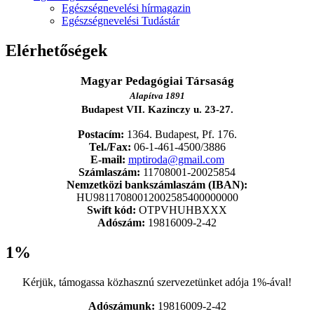
Egészségnevelési hírmagazin
Egészségnevelési Tudástár
Elérhetőségek
Magyar Pedagógiai Társaság
Alapítva 1891
Budapest VII. Kazinczy u. 23-27.
Postacím:
1364. Budapest, Pf. 176.
Tel./Fax:
06-1-461-4500/3886
E-mail:
mptiroda@gmail.com
Számlaszám:
11708001-20025854
Nemzetközi bankszámlaszám (IBAN):
HU98117080012002585400000000
Swift kód:
OTPVHUHBXXX
Adószám:
19816009-2-42
1%
Kérjük, támogassa közhasznú szervezetünket adója 1%-ával!
Adószámunk:
19816009-2-42