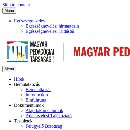
Skip to content
Menu
Egészségnevelés
Egészségnevelési hírmagazin
Egészségnevelési Tudástár
Menu
Hírek
Bemutatkozás
Bemutatkozás
Introduction
Einführung
Dokumentumok
Alapdokumentumok
Adatkezelési Tájékoztató
Testületek
Felügyelő Bizottság