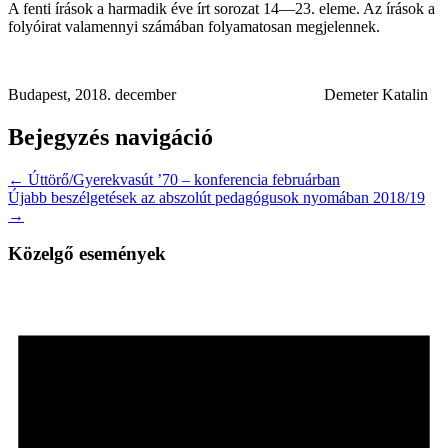
A fenti írások a harmadik éve írt sorozat 14—23. eleme. Az írások a
folyóirat valamennyi számában folyamatosan megjelennek.
Budapest, 2018. december Demeter Katalin
Bejegyzés navigáció
← Úttörő/Gyerekvasút ’70 – konferencia februárban
Újabb beszélgetések az abszolút pedagógusok nyomában 2018/19
→
Közelgő események