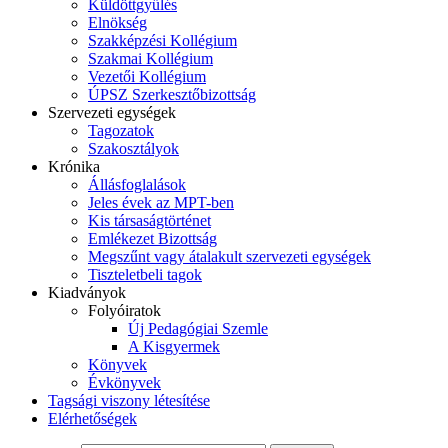
Küldöttgyűlés
Elnökség
Szakképzési Kollégium
Szakmai Kollégium
Vezetői Kollégium
ÚPSZ Szerkesztőbizottság
Szervezeti egységek
Tagozatok
Szakosztályok
Krónika
Állásfoglalások
Jeles évek az MPT-ben
Kis társaságtörténet
Emlékezet Bizottság
Megszűnt vagy átalakult szervezeti egységek
Tiszteletbeli tagok
Kiadványok
Folyóiratok
Új Pedagógiai Szemle
A Kisgyermek
Könyvek
Évkönyvek
Tagsági viszony létesítése
Elérhetőségek