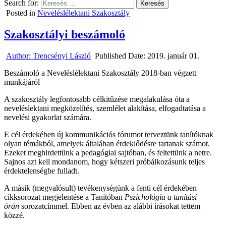
Search for:
Posted in
Neveléslélektani Szakosztály
Szakosztályi beszámoló
Author:
Trencsényi László
Published Date:
2019. január 01.
Beszámoló a Neveléslélektani Szakosztály 2018-ban végzett
munkájáról
A szakosztály legfontosabb célkitűzése megalakulása óta a
neveléslektani megközelítés, szemlélet alakítása, elfogadtatása a
nevelési gyakorlat számára.
E cél érdekében új kommunikációs fórumot terveztünk tanítóknak
olyan témákból, amelyek általában érdeklődésre tartanak számot.
Ezeket meghirdettünk a pedagógiai sajtóban, és feltettünk a netre.
Sajnos azt kell mondanom, hogy kétszeri próbálkozásunk teljes
érdektelenségbe fulladt.
A másik (megvalósult) tevékenységünk a fenti cél érdekében
cikksorozat megjelentése a Tanítóban
Pszichológia a tanítási
órán
sorozatcímmel. Ebben az évben az alábbi írásokat tettem
közzé.