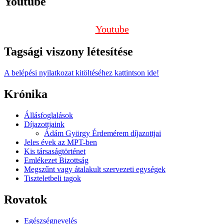
Youtube
Youtube
Tagsági viszony létesítése
A belépési nyilatkozat kitöltéséhez kattintson ide!
Krónika
Állásfoglalások
Díjazottjaink
Ádám György Érdemérem díjazottjai
Jeles évek az MPT-ben
Kis társaságtörténet
Emlékezet Bizottság
Megszűnt vagy átalakult szervezeti egységek
Tiszteletbeli tagok
Rovatok
Egészségnevelés