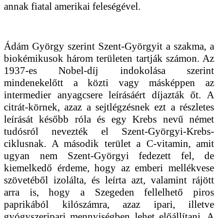
annak fiatal amerikai feleségével.
Ádám György szerint Szent-Györgyit a szakma, a
biokémikusok három területen tartják számon. Az
1937-es Nobel-díj indokolása szerint
mindenekelőtt a közti vagy másképpen az
intermedier anyagcsere leírásáért díjazták őt. A
citrát-körnek, azaz a sejtlégzésnek ezt a részletes
leírását később róla és egy Krebs nevű német
tudósról nevezték el Szent-Györgyi-Krebs-
ciklusnak. A második terület a C-vitamin, amit
ugyan nem Szent-Györgyi fedezett fel, de
kiemelkedő érdeme, hogy az emberi mellékvese
szövetéből izolálta, és leírta azt, valamint rájött
arra is, hogy a Szegeden fellelhető piros
paprikából kilószámra, azaz ipari, illetve
gyógyszeripari mennyiségben lehet előállítani. A