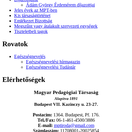
Ádám György Érdemérem díjazottjai
Jeles évek az MPT-ben
Kis társaságtörténet
Emlékezet Bizottság
Megszűnt vagy átalakult szervezeti egységek
Tiszteletbeli tagok
Rovatok
Egészségnevelés
Egészségnevelési hírmagazin
Egészségnevelési Tudástár
Elérhetőségek
Magyar Pedagógiai Társaság
Alapítva 1891
Budapest VII. Kazinczy u. 23-27.
Postacím:
1364. Budapest, Pf. 176.
Tel./Fax:
06-1-461-4500/3886
E-mail:
mptiroda@gmail.com
Számlaszám:
11708001-20025854