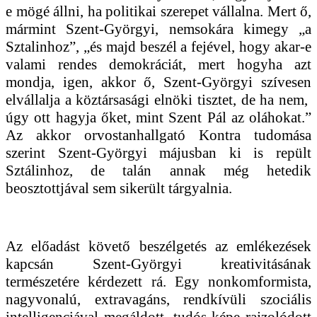
e mögé állni, ha politikai szerepet vállalna. Mert ő,
mármint Szent-Györgyi, nemsokára kimegy „a
Sztalinhoz”, „és majd beszél a fejével, hogy akar-e
valami rendes demokráciát, mert hogyha azt
mondja, igen, akkor ő, Szent-Györgyi szívesen
elvállalja a köztársasági elnöki tisztet, de ha nem,
úgy ott hagyja őket, mint Szent Pál az oláhokat.”
Az akkor orvostanhallgató Kontra tudomása
szerint Szent-Györgyi májusban ki is repült
Sztálinhoz, de talán annak még hetedik
beosztottjával sem sikerült tárgyalnia.
Az előadást követő beszélgetés az emlékezések
kapcsán Szent-Györgyi kreativitásának
természetére kérdezett rá. Egy nonkomformista,
nagyvonalú, extravagáns, rendkívüli szociális
intelligenciával megáldott, tudós képe rajzolódott