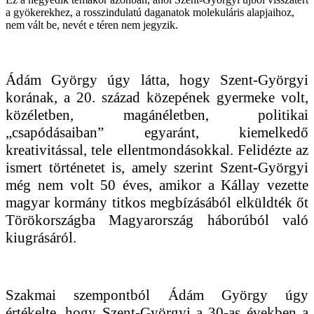
a gyökerekhez, a rosszindulatú daganatok molekuláris alapjaihoz,
nem vált be, nevét e téren nem jegyzik.
Ádám György úgy látta, hogy Szent-Györgyi
korának, a 20. század közepének gyermeke volt,
közéletben, magánéletben, politikai
„csapódásaiban” egyaránt, kiemelkedő
kreativitással, tele ellentmondásokkal. Felidézte az
ismert történetet is, amely szerint Szent-Györgyi
még nem volt 50 éves, amikor a Kállay vezette
magyar kormány titkos megbízásából elküldték őt
Törökországba Magyarország háborúból való
kiugrásáról.
Szakmai szempontból Ádám György úgy
értékelte, hogy Szent-Györgyi a 30-as években a