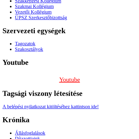
Szakképzési Kollégium
Szakmai Kollégium
Vezetői Kollégium
ÚPSZ Szerkesztőbizottság
Szervezeti egységek
Tagozatok
Szakosztályok
Youtube
Youtube
Tagsági viszony létesítése
A belépési nyilatkozat kitöltéséhez kattintson ide!
Krónika
Állásfoglalások
Díjazottjaink