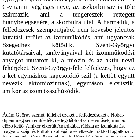
C-vitamin végleges neve, az aszkorbinsav is tőle
származik, ami a tengerészek rettegett
hiánybetegségére, a skorbutra utal. A harmadik, a
felfedezések szempontjából nem kevésbé jelentős
kutatási terület az izomműködés, ami ugyancsak
Szegedhez kötődik. Szent-Györgyi
kutatótársaival, tanítványaival két izomműködési
anyagot mutatott ki, a miozin és az aktin nevű
fehérjéket. Szent-Györgyi-féle felfedezés, hogy ez
a két egymáshoz kapcsolódó szál (a kettőt együtt
nevezik aktomiozinnak), egymáson elcsúszik,
amikor az izom összehúzódik.
Ádám György szerint, jóllehet ezeket a felfedezéseket a Nobel-
díjban meg sem említették, de legalább olyan jelentősek, mint az
előző kettő. Amikor elkerült Amerikába, rábízta az izomkutatást
magyarországi és külföldi kollégáira és elkezdett rákkal foglalkozni.
Ez a negyedik témakör azonban, ahol Szent-Györgyi újból visszatért