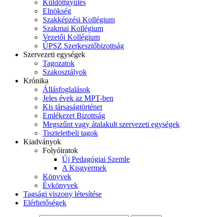
Küldöttgyűlés
Elnökség
Szakképzési Kollégium
Szakmai Kollégium
Vezetői Kollégium
ÚPSZ Szerkesztőbizottság
Szervezeti egységek
Tagozatok
Szakosztályok
Krónika
Állásfoglalások
Jeles évek az MPT-ben
Kis társaságtörténet
Emlékezet Bizottság
Megszűnt vagy átalakult szervezeti egységek
Tiszteletbeli tagok
Kiadványok
Folyóiratok
Új Pedagógiai Szemle
A Kisgyermek
Könyvek
Évkönyvek
Tagsági viszony létesítése
Elérhetőségek