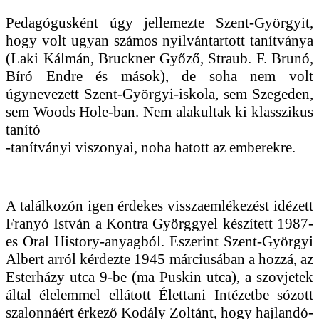
Pedagógusként úgy jellemezte Szent-Györgyit,
hogy volt ugyan számos nyilvántartott tanítványa
(Laki Kálmán, Bruckner Győző, Straub. F. Brunó,
Bíró Endre és mások), de soha nem volt
úgynevezett Szent-Györgyi-iskola, sem Szegeden,
sem Woods Hole-ban. Nem alakultak ki klasszikus
tanító
-tanítványi viszonyai, noha hatott az emberekre.
A találkozón igen érdekes visszaemlékezést idézett
Franyó István a Kontra Györggyel készített 1987-
es Oral History-anyagból. Eszerint Szent-Györgyi
Albert arról kérdezte 1945 márciusában a hozzá, az
Esterházy utca 9-be (ma Puskin utca), a szovjetek
által élelemmel ellátott Élettani Intézetbe sózott
szalonnáért érkező Kodály Zoltánt, hogy hajlandó-