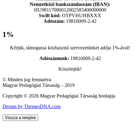
Nemzetközi bankszámlaszám (IBAN):
HU98117080012002585400000000
Swift kód:
OTPVHUHBXXX
Adószám:
19816009-2-42
1%
Kérjük, támogassa közhasznú szervezetünket adója 1%-ával!
Adószámunk:
19816009-2-42
Köszönjük!
© Minden jog fenntartva
Magyar Pedagógiai Társaság – 2019
Copyright © 2026 Magyar Pedagógiai Társaság honlapja
Design by ThemesDNA.com
Vissza a tetejére