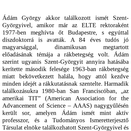
Ádám György akkor találkozott ismét Szent-
Györgyivel, amikor már az ELTE rektoraként
1977-ben meghívta őt Budapestre, s egyúttal
díszdoktorrá is avatták. A 84 éves tudós jó
magyarsággal, dinamikusan megtartott
előadásának témája a rákbetegség volt. Ádám
szerint ugyanis Szent-Györgyit annyira hatásába
kerítette második felesége 1963-ban rákbetegség
miatt bekövetkezett halála, hogy attól kezdve
minden idejét a rákkutatásnak szentelte. Harmadik
találkozásukra 1980-ban San Franciscóban, „az
amerikai TIT” (American Association for the
Advancement of Science – AAAS) nagygyűlésén
került sor, amelyen Ádám ismét mint aktív
professzor, és a Tudományos Ismeretterjesztő
Társulat elnöke találkozhatott Szent-Györgyivel és