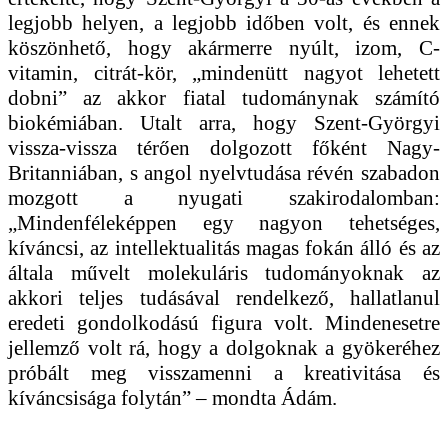
legjobb helyen, a legjobb időben volt, és ennek
köszönhető, hogy akármerre nyúlt, izom, C-
vitamin, citrát-kör, „mindenütt nagyot lehetett
dobni” az akkor fiatal tudománynak számító
biokémiában. Utalt arra, hogy Szent-Györgyi
vissza-vissza térően dolgozott főként Nagy-
Britanniában, s angol nyelvtudása révén szabadon
mozgott a nyugati szakirodalomban:
„Mindenféleképpen egy nagyon tehetséges,
kíváncsi, az intellektualitás magas fokán álló és az
általa művelt molekuláris tudományoknak az
akkori teljes tudásával rendelkező, hallatlanul
eredeti gondolkodású figura volt. Mindenesetre
jellemző volt rá, hogy a dolgoknak a gyökeréhez
próbált meg visszamenni a kreativitása és
kíváncsisága folytán” – mondta Ádám.