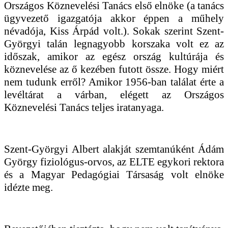
Országos Köznevelési Tanács első elnöke (a tanács
ügyvezető igazgatója akkor éppen a műhely
névadója, Kiss Árpád volt.). Sokak szerint Szent-
Györgyi talán legnagyobb korszaka volt ez az
időszak, amikor az egész ország kultúrája és
köznevelése az ő kezében futott össze. Hogy miért
nem tudunk erről? Amikor 1956-ban találat érte a
levéltárat a várban, elégett az Országos
Köznevelési Tanács teljes iratanyaga.
Szent-Györgyi Albert alakját szemtanúként Ádám
György fiziológus-orvos, az ELTE egykori rektora
és a Magyar Pedagógiai Társaság volt elnöke
idézte meg.