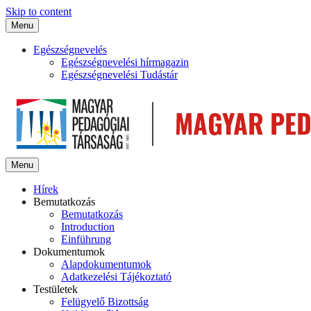
Skip to content
Menu
Egészségnevelés
Egészségnevelési hírmagazin
Egészségnevelési Tudástár
Menu
Hírek
Bemutatkozás
Bemutatkozás
Introduction
Einführung
Dokumentumok
Alapdokumentumok
Adatkezelési Tájékoztató
Testületek
Felügyelő Bizottság