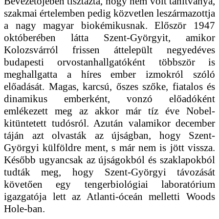
Bevezetőjében tisztázta, hogy nem volt tanítványa,
szakmai értelemben pedig közvetlen leszármazottja
a nagy magyar biokémikusnak. Először 1947
októberében látta Szent-Györgyit, amikor
Kolozsvárról frissen áttelepült negyedéves
budapesti orvostanhallgatóként többször is
meghallgatta a híres ember izmokról szóló
előadását. Magas, karcsú, őszes szőke, fiatalos és
dinamikus emberként, vonzó előadóként
emlékezett meg az akkor már tíz éve Nobel-
kitüntetett tudósról. Azután valamikor december
táján azt olvasták az újságban, hogy Szent-
Györgyi külföldre ment, s már nem is jött vissza.
Később ugyancsak az újságokból és szaklapokból
tudták meg, hogy Szent-Györgyi távozását
követően egy tengerbiológiai laboratórium
igazgatója lett az Atlanti-óceán melletti Woods
Hole-ban.