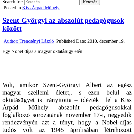
Search for:
Posted in
Kiss Árpád Műhely
Szent-Györgyi az abszolút pedagógusok
között
Author:
Trencsényi László
Published Date:
2010. december 19.
Egy Nobel-díjas a magyar oktatásügy élén
Volt, amikor Szent-Györgyi Albert az egész
magyar szellemi életet,. s ezen belül az
oktatásügyet is irányította – idézték
fel a Kiss
Árpád Műhely abszolút pedagógusokkal
foglalkozó sorozatának november 17-i, negyedik
rendezvényén azt a tényt, hogy a Nobel-díjas
tudós volt az 1945 áprilisában létrehozott