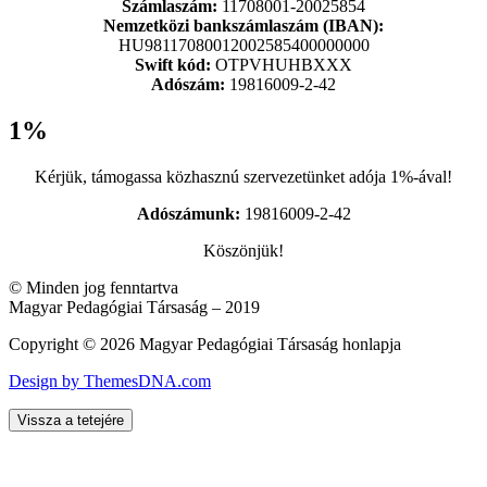
Számlaszám:
11708001-20025854
Nemzetközi bankszámlaszám (IBAN):
HU98117080012002585400000000
Swift kód:
OTPVHUHBXXX
Adószám:
19816009-2-42
1%
Kérjük, támogassa közhasznú szervezetünket adója 1%-ával!
Adószámunk:
19816009-2-42
Köszönjük!
© Minden jog fenntartva
Magyar Pedagógiai Társaság – 2019
Copyright © 2026 Magyar Pedagógiai Társaság honlapja
Design by ThemesDNA.com
Vissza a tetejére