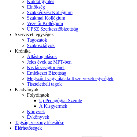
Küldöttgyűlés
Elnökség
Szakképzési Kollégium
Szakmai Kollégium
Vezetői Kollégium
ÚPSZ Szerkesztőbizottság
Szervezeti egységek
Tagozatok
Szakosztályok
Krónika
Állásfoglalások
Jeles évek az MPT-ben
Kis társaságtörténet
Emlékezet Bizottság
Megszűnt vagy átalakult szervezeti egységek
Tiszteletbeli tagok
Kiadványok
Folyóiratok
Új Pedagógiai Szemle
A Kisgyermek
Könyvek
Évkönyvek
Tagsági viszony létesítése
Elérhetőségek