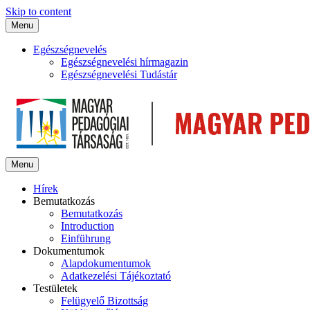
Skip to content
Menu
Egészségnevelés
Egészségnevelési hírmagazin
Egészségnevelési Tudástár
Menu
Hírek
Bemutatkozás
Bemutatkozás
Introduction
Einführung
Dokumentumok
Alapdokumentumok
Adatkezelési Tájékoztató
Testületek
Felügyelő Bizottság