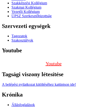
Szakképzési Kollégium
Szakmai Kollégium
Vezetői Kollégium
ÚPSZ Szerkesztőbizottság
Szervezeti egységek
Tagozatok
Szakosztályok
Youtube
Youtube
Tagsági viszony létesítése
A belépési nyilatkozat kitöltéséhez kattintson ide!
Krónika
Állásfoglalások