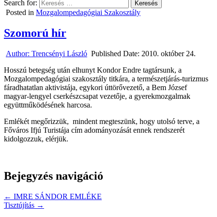
Search for:
Posted in
Mozgalompedagógiai Szakosztály
Szomorú hír
Author:
Trencsényi László
Published Date:
2010. október 24.
Hosszú betegség után elhunyt Kondor Endre tagtársunk, a
Mozgalompedagógiai szakosztály titkára, a természetjárás-turizmus
fáradhatatlan aktivistája, egykori úttörővezető, a Bem József
magyar-lengyel cserkészcsapat vezetője, a gyerekmozgalmak
együttműködésének harcosa.
Emlékét megőrizzük, mindent megteszünk, hogy utolsó terve, a
Főváros Ifjú Turistája cím adományozását ennek rendszerét
kidolgozzuk, elérjük.
Bejegyzés navigáció
← IMRE SÁNDOR EMLÉKE
Tisztújítás →