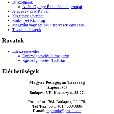
Díjazottjaink
Ádám György Érdemérem díjazottjai
Jeles évek az MPT-ben
Kis társaságtörténet
Emlékezet Bizottság
Megszűnt vagy átalakult szervezeti egységek
Tiszteletbeli tagok
Rovatok
Egészségnevelés
Egészségnevelési hírmagazin
Egészségnevelési Tudástár
Elérhetőségek
Magyar Pedagógiai Társaság
Alapítva 1891
Budapest VII. Kazinczy u. 23-27.
Postacím:
1364. Budapest, Pf. 176.
Tel./Fax:
06-1-461-4500/3886
E-mail:
mptiroda@gmail.com