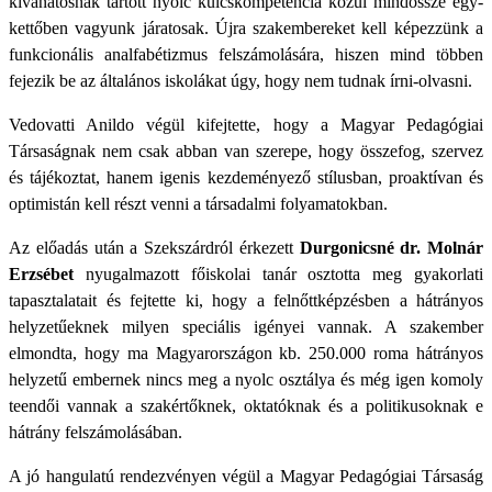
kívánatosnak tartott nyolc kulcskompetencia közül mindössze egy-
kettőben vagyunk járatosak. Újra szakembereket kell képezzünk a
funkcionális analfabétizmus felszámolására, hiszen mind többen
fejezik be az általános iskolákat úgy, hogy nem tudnak írni-olvasni.
Vedovatti Anildo végül kifejtette, hogy a Magyar Pedagógiai
Társaságnak nem csak abban van szerepe, hogy összefog, szervez
és tájékoztat, hanem igenis kezdeményező stílusban, proaktívan és
optimistán kell részt venni a társadalmi folyamatokban.
Az előadás után a Szekszárdról érkezett
Durgonicsné dr. Molnár
Erzsébet
nyugalmazott főiskolai tanár osztotta meg gyakorlati
tapasztalatait és fejtette ki, hogy a felnőttképzésben a hátrányos
helyzetűeknek milyen speciális igényei vannak. A szakember
elmondta, hogy ma Magyarországon kb. 250.000 roma hátrányos
helyzetű embernek nincs meg a nyolc osztálya és még igen komoly
teendői vannak a szakértőknek, oktatóknak és a politikusoknak e
hátrány felszámolásában.
A jó hangulatú rendezvényen végül a Magyar Pedagógiai Társaság