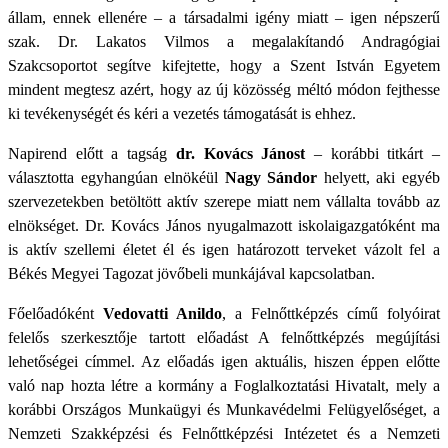
állam, ennek ellenére – a társadalmi igény miatt – igen népszerű
szak. Dr. Lakatos Vilmos a megalakítandó Andragógiai
Szakcsoportot segítve kifejtette, hogy a Szent István Egyetem
mindent megtesz azért, hogy az új közösség méltó módon fejthesse
ki tevékenységét és kéri a vezetés támogatását is ehhez.
Napirend előtt a tagság
dr. Kovács Jánost
– korábbi titkárt –
választotta egyhangúan elnökéül
Nagy Sándor
helyett, aki egyéb
szervezetekben betöltött aktív szerepe miatt nem vállalta tovább az
elnökséget. Dr. Kovács János nyugalmazott iskolaigazgatóként ma
is aktív szellemi életet él és igen határozott terveket vázolt fel a
Békés Megyei Tagozat jövőbeli munkájával kapcsolatban.
Főelőadóként
Vedovatti Anildo
, a Felnőttképzés című folyóirat
felelős szerkesztője tartott előadást A felnőttképzés megújítási
lehetőségei címmel. Az előadás igen aktuális, hiszen éppen előtte
való nap hozta létre a kormány a Foglalkoztatási Hivatalt, mely a
korábbi Országos Munkaügyi és Munkavédelmi Felügyelőséget, a
Nemzeti Szakképzési és Felnőttképzési Intézetet és a Nemzeti