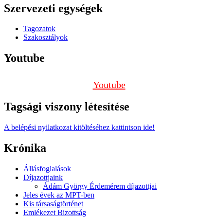
Szervezeti egységek
Tagozatok
Szakosztályok
Youtube
Youtube
Tagsági viszony létesítése
A belépési nyilatkozat kitöltéséhez kattintson ide!
Krónika
Állásfoglalások
Díjazottjaink
Ádám György Érdemérem díjazottjai
Jeles évek az MPT-ben
Kis társaságtörténet
Emlékezet Bizottság