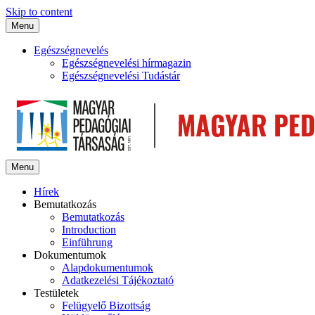
Skip to content
Menu
Egészségnevelés
Egészségnevelési hírmagazin
Egészségnevelési Tudástár
Menu
Hírek
Bemutatkozás
Bemutatkozás
Introduction
Einführung
Dokumentumok
Alapdokumentumok
Adatkezelési Tájékoztató
Testületek
Felügyelő Bizottság