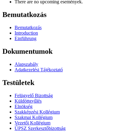
There are no upcoming események.
Bemutatkozás
Bemutatkozás
Introduction
Einführung
Dokumentumok
Alapszabály
Adatkezelési Tájékoztató
Testületek
Felügyelő Bizottság
Küldöttgyűlés
Elnökség
Szakképzési Kollégium
Szakmai Kollégium
Vezetői Kollégium
ÚPSZ Szerkesztőbizottság