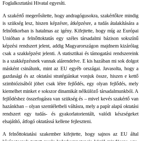
Foglalkoztatási Hivatal egyesíti.
A szakértő megerősítette, hogy andragógusokra, szakértőkre mindig
is szükség lesz, hiszen képzésre, átképzésre, a tudás átalakítására a
felnőttkorban is hatalmas az igény. Kifejtette, hogy míg az Európai
Unióban a felnőttoktatás egy széles társadalmi bázison sokszínű
képzési rendszert jelent, addig Magyarországon majdnem kizárólag
csak a szakképzést jelenti. A statisztikai és támogatási rendszereink
is a szakképzésnek vannak alárendelve. E kis hazában mi sok dolgot
másként csinálunk, mint az EU egyéb országai. Javasolta, hogy a
gazdasági és az oktatási stratégiánkat vonjuk össze, hiszen e kettő
szimbiózisából jöhet csak létre fejlődés, egy olyan fejlődés, mely
kiemelhet minket e sokszor dinamikát nélkülöző társadalmunkból. A
fejlődéshez összefogásra van szükség és – mivel kevés szakértő van
hazánkban – olyan szemléletbeli váltásra, mely a papír alapú oktatási
rendszert egy tudás- és gyakorlatorientált, valódi készségeket
elsajátító, átfogó oktatássá kellene fejleszteni.
A felnőttoktatási szakember kifejtette, hogy sajnos az EU által