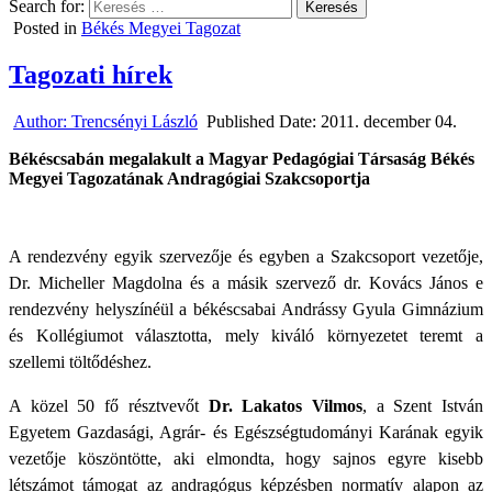
Search for:
Posted in
Békés Megyei Tagozat
Tagozati hírek
Author:
Trencsényi László
Published Date:
2011. december 04.
Békéscsabán megalakult a Magyar Pedagógiai Társaság Békés
Megyei Tagozatának Andragógiai Szakcsoportja
A rendezvény egyik szervezője és egyben a Szakcsoport vezetője,
Dr. Micheller Magdolna és a másik szervező dr. Kovács János e
rendezvény helyszínéül a békéscsabai Andrássy Gyula Gimnázium
és Kollégiumot választotta, mely kiváló környezetet teremt a
szellemi töltődéshez.
A közel 50 fő résztvevőt
Dr. Lakatos Vilmos
, a Szent István
Egyetem Gazdasági, Agrár- és Egészségtudományi Karának egyik
vezetője köszöntötte, aki elmondta, hogy sajnos egyre kisebb
létszámot támogat az andragógus képzésben normatív alapon az