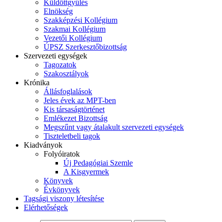
Küldöttgyűlés
Elnökség
Szakképzési Kollégium
Szakmai Kollégium
Vezetői Kollégium
ÚPSZ Szerkesztőbizottság
Szervezeti egységek
Tagozatok
Szakosztályok
Krónika
Állásfoglalások
Jeles évek az MPT-ben
Kis társaságtörténet
Emlékezet Bizottság
Megszűnt vagy átalakult szervezeti egységek
Tiszteletbeli tagok
Kiadványok
Folyóiratok
Új Pedagógiai Szemle
A Kisgyermek
Könyvek
Évkönyvek
Tagsági viszony létesítése
Elérhetőségek