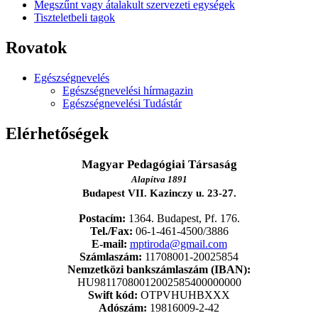
Megszűnt vagy átalakult szervezeti egységek
Tiszteletbeli tagok
Rovatok
Egészségnevelés
Egészségnevelési hírmagazin
Egészségnevelési Tudástár
Elérhetőségek
Magyar Pedagógiai Társaság
Alapítva 1891
Budapest VII. Kazinczy u. 23-27.
Postacím:
1364. Budapest, Pf. 176.
Tel./Fax:
06-1-461-4500/3886
E-mail:
mptiroda@gmail.com
Számlaszám:
11708001-20025854
Nemzetközi bankszámlaszám (IBAN):
HU98117080012002585400000000
Swift kód:
OTPVHUHBXXX
Adószám:
19816009-2-42