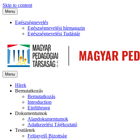
Skip to content
Menu
Egészségnevelés
Egészségnevelési hírmagazin
Egészségnevelési Tudástár
Menu
Hírek
Bemutatkozás
Bemutatkozás
Introduction
Einführung
Dokumentumok
Alapdokumentumok
Adatkezelési Tájékoztató
Testületek
Felügyelő Bizottság