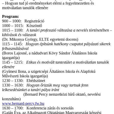
– Hogyan tud jó eredményeket elérni a fegyelmezetlen és
motiválatlan tanulók ellenére
Program:
900 – 1000: Regisztráció
1000 – 1015: Köszöntő
1015 – 1100:
A tanári professzió változása a nevelés történetében –
kihívások és válaszok
(Dr. Mikonya György, ELTE egyetemi docens)
1115 – 1145:
Hogyan építsünk hatékony csapatot pályázati sikerek
felhasználásával
(Boros Lajosné, a nádudvari Kövy Sándor Általános Iskola
igazgatója)
1145 – 1215:
Etikus és motivált tantestület a motiválatlan tanulók
ellenére
(Gyímesi Ilona, a szigetcsépi Általános Iskola és Alapfokú
Művészeti Iskola igazgatója)
1230 – 1330: Ebédszünet
1330 – 1630:
Hogyan őrizzük meg vagy tartsuk fenn
lelkesedésünket a tanári pálya iránt
(Bernard Percy nemzetközi hírű oktató, nevelési
konzultáns)
www.bernard-percy.fw.hu
1630 – 1700: Konferencia zárás és sorsolás
(Gaján Éva, az Alkalmazott Oktatástan Magyarország képzési