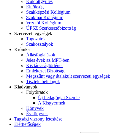
Küldöttgyűlés
Elnökség
Szakképzési Kollégium
Szakmai Kollégium
Vezetői Kollégium
ÚPSZ Szerkesztőbizottság
Szervezeti egységek
Tagozatok
Szakosztályok
Krónika
Állásfoglalások
Jeles évek az MPT-ben
Kis társaságtörténet
Emlékezet Bizottság
Megszűnt vagy átalakult szervezeti egységek
Tiszteletbeli tagok
Kiadványok
Folyóiratok
Új Pedagógiai Szemle
A Kisgyermek
Könyvek
Évkönyvek
Tagsági viszony létesítése
Elérhetőségek