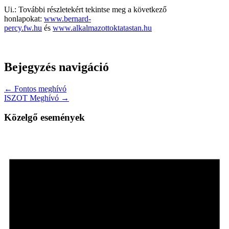
Ui.: További részletekért tekintse meg a következő
honlapokat:
www.bernard-
percy.fw.hu
és
www.alkalmazottoktatastan.hu
Bejegyzés navigáció
← Fontos meghívó
ISZOT Meghívó →
Közelgő események