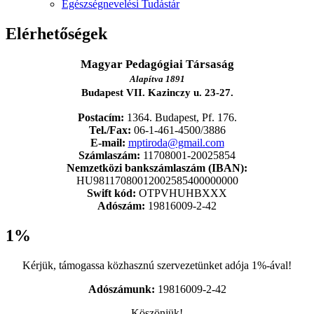
Egészségnevelési Tudástár
Elérhetőségek
Magyar Pedagógiai Társaság
Alapítva 1891
Budapest VII. Kazinczy u. 23-27.
Postacím:
1364. Budapest, Pf. 176.
Tel./Fax:
06-1-461-4500/3886
E-mail:
mptiroda@gmail.com
Számlaszám:
11708001-20025854
Nemzetközi bankszámlaszám (IBAN):
HU98117080012002585400000000
Swift kód:
OTPVHUHBXXX
Adószám:
19816009-2-42
1%
Kérjük, támogassa közhasznú szervezetünket adója 1%-ával!
Adószámunk:
19816009-2-42
Köszönjük!