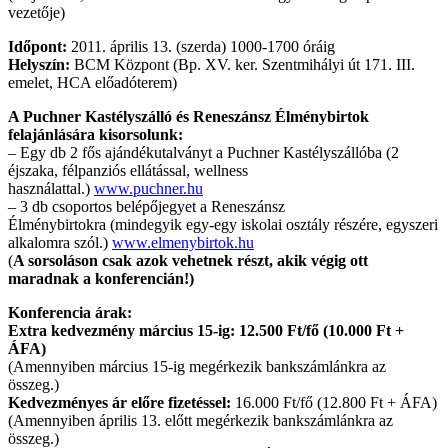
vezetője)
Időpont:
2011. április 13. (szerda) 1000-1700 óráig
Helyszín:
BCM Központ (Bp. XV. ker. Szentmihályi út 171. III.
emelet, HCA előadóterem)
A Puchner Kastélyszálló és Reneszánsz Élménybirtok
felajánlására kisorsolunk:
– Egy db 2 fős ajándékutalványt a Puchner Kastélyszállóba (2
éjszaka, félpanziós ellátással, wellness
használattal.)
www.puchner.hu
– 3 db csoportos belépőjegyet a Reneszánsz
Élménybirtokra (mindegyik egy-egy iskolai osztály részére, egyszeri
alkalomra szól.)
www.elmenybirtok.hu
(
A sorsoláson csak azok vehetnek részt, akik végig ott
maradnak a konferencián!)
Konferencia árak:
Extra kedvezmény március 15-ig: 12.500 Ft/fő (10.000 Ft +
ÁFA)
(Amennyiben március 15-ig megérkezik bankszámlánkra az
összeg.)
Kedvezményes ár előre fizetéssel:
16.000 Ft/fő (12.800 Ft + ÁFA)
(Amennyiben április 13. előtt megérkezik bankszámlánkra az
összeg.)