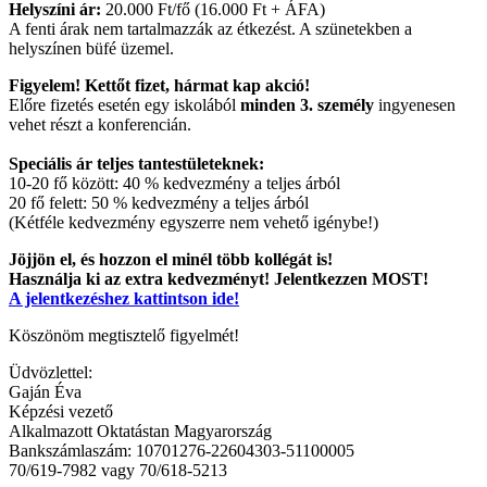
Helyszíni ár:
20.000 Ft/fő (16.000 Ft + ÁFA)
A fenti árak nem tartalmazzák az étkezést. A szünetekben a
helyszínen büfé üzemel.
Figyelem!
Kettőt fizet, hármat kap akció!
Előre fizetés esetén egy iskolából
minden 3. személy
ingyenesen
vehet részt a konferencián.
Speciális ár teljes tantestületeknek:
10-20 fő között: 40 % kedvezmény a teljes árból
20 fő felett: 50 % kedvezmény a teljes árból
(Kétféle kedvezmény egyszerre nem vehető igénybe!)
Jöjjön el, és hozzon el minél több kollégát is!
Használja ki az extra kedvezményt! Jelentkezzen MOST!
A jelentkezéshez kattintson ide!
Köszönöm megtisztelő figyelmét!
Üdvözlettel:
Gaján Éva
Képzési vezető
Alkalmazott Oktatástan Magyarország
Bankszámlaszám: 10701276-22604303-51100005
70/619-7982 vagy 70/618-5213