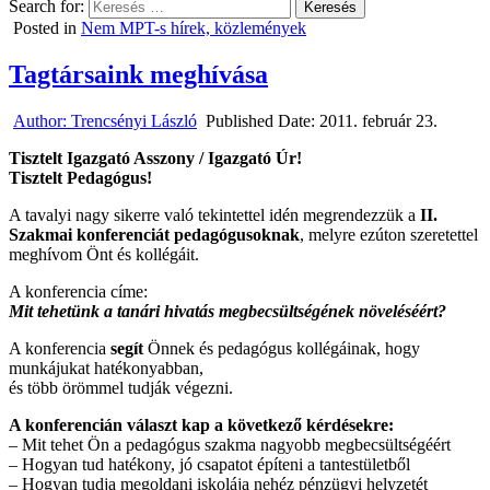
Search for:
Posted in
Nem MPT-s hírek, közlemények
Tagtársaink meghívása
Author:
Trencsényi László
Published Date:
2011. február 23.
Tisztelt Igazgató Asszony / Igazgató Úr!
Tisztelt
Pedagógus!
A tavalyi nagy sikerre való tekintettel idén megrendezzük a
II.
Szakmai konferenciát pedagógusoknak
, melyre ezúton szeretettel
meghívom Önt és kollégáit.
A konferencia címe:
Mit tehetünk a tanári hivatás megbecsültségének növeléséért?
A konferencia
segít
Önnek
és
pedagógus kollégáinak, hogy
munkájukat hatékonyabban,
és több örömmel tudják végezni.
A konferencián választ kap a következő kérdésekre:
– Mit tehet Ön a pedagógus szakma nagyobb megbecsültségéért
– Hogyan tud hatékony, jó csapatot építeni a tantestületből
– Hogyan tudja megoldani iskolája nehéz pénzügyi helyzetét