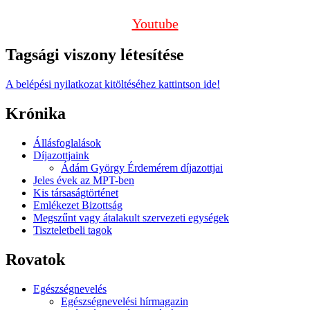
Youtube
Tagsági viszony létesítése
A belépési nyilatkozat kitöltéséhez kattintson ide!
Krónika
Állásfoglalások
Díjazottjaink
Ádám György Érdemérem díjazottjai
Jeles évek az MPT-ben
Kis társaságtörténet
Emlékezet Bizottság
Megszűnt vagy átalakult szervezeti egységek
Tiszteletbeli tagok
Rovatok
Egészségnevelés
Egészségnevelési hírmagazin