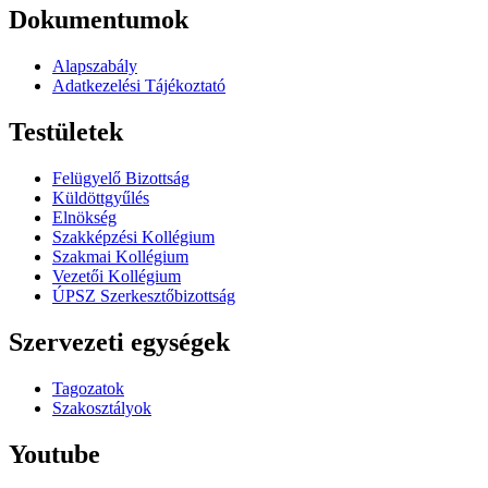
Dokumentumok
Alapszabály
Adatkezelési Tájékoztató
Testületek
Felügyelő Bizottság
Küldöttgyűlés
Elnökség
Szakképzési Kollégium
Szakmai Kollégium
Vezetői Kollégium
ÚPSZ Szerkesztőbizottság
Szervezeti egységek
Tagozatok
Szakosztályok
Youtube