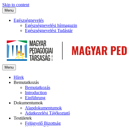
Skip to content
Menu
Egészségnevelés
Egészségnevelési hírmagazin
Egészségnevelési Tudástár
Menu
Hírek
Bemutatkozás
Bemutatkozás
Introduction
Einführung
Dokumentumok
Alapdokumentumok
Adatkezelési Tájékoztató
Testületek
Felügyelő Bizottság