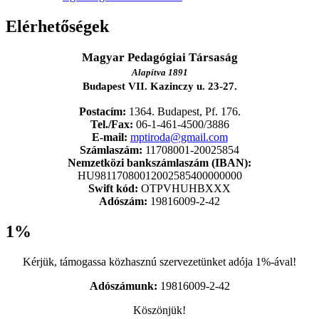
Elérhetőségek
Magyar Pedagógiai Társaság
Alapítva 1891
Budapest VII. Kazinczy u. 23-27.
Postacím:
1364. Budapest, Pf. 176.
Tel./Fax:
06-1-461-4500/3886
E-mail:
mptiroda@gmail.com
Számlaszám:
11708001-20025854
Nemzetközi bankszámlaszám (IBAN):
HU98117080012002585400000000
Swift kód:
OTPVHUHBXXX
Adószám:
19816009-2-42
1%
Kérjük, támogassa közhasznú szervezetünket adója 1%-ával!
Adószámunk:
19816009-2-42
Köszönjük!