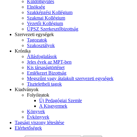
Küldöttgyűlés
Elnökség
Szakképzési Kollégium
Szakmai Kollégium
Vezetői Kollégium
ÚPSZ Szerkesztőbizottság
Szervezeti egységek
Tagozatok
Szakosztályok
Krónika
Állásfoglalások
Jeles évek az MPT-ben
Kis társaságtörténet
Emlékezet Bizottság
Megszűnt vagy átalakult szervezeti egységek
Tiszteletbeli tagok
Kiadványok
Folyóiratok
Új Pedagógiai Szemle
A Kisgyermek
Könyvek
Évkönyvek
Tagsági viszony létesítése
Elérhetőségek