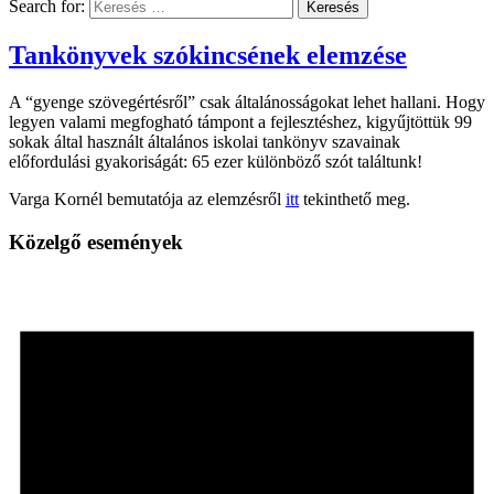
Search for:
Tankönyvek szókincsének elemzése
A “gyenge szövegértésről” csak általánosságokat lehet hallani. Hogy
legyen valami megfogható támpont a fejlesztéshez, kigyűjtöttük 99
sokak által használt általános iskolai tankönyv szavainak
előfordulási gyakoriságát: 65 ezer különböző szót találtunk!
Varga Kornél bemutatója az elemzésről
itt
tekinthető meg.
Közelgő események