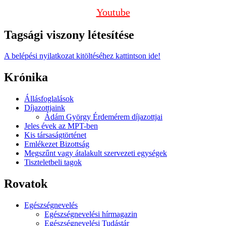
Youtube
Tagsági viszony létesítése
A belépési nyilatkozat kitöltéséhez kattintson ide!
Krónika
Állásfoglalások
Díjazottjaink
Ádám György Érdemérem díjazottjai
Jeles évek az MPT-ben
Kis társaságtörténet
Emlékezet Bizottság
Megszűnt vagy átalakult szervezeti egységek
Tiszteletbeli tagok
Rovatok
Egészségnevelés
Egészségnevelési hírmagazin
Egészségnevelési Tudástár