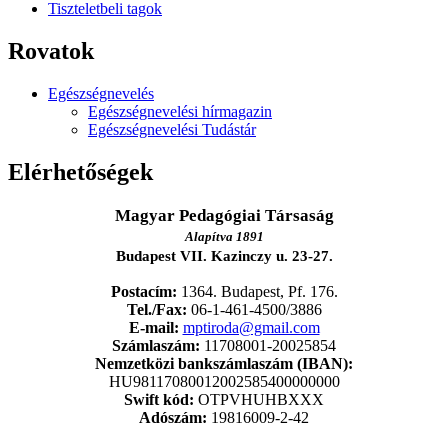
Tiszteletbeli tagok
Rovatok
Egészségnevelés
Egészségnevelési hírmagazin
Egészségnevelési Tudástár
Elérhetőségek
Magyar Pedagógiai Társaság
Alapítva 1891
Budapest VII. Kazinczy u. 23-27.
Postacím:
1364. Budapest, Pf. 176.
Tel./Fax:
06-1-461-4500/3886
E-mail:
mptiroda@gmail.com
Számlaszám:
11708001-20025854
Nemzetközi bankszámlaszám (IBAN):
HU98117080012002585400000000
Swift kód:
OTPVHUHBXXX
Adószám:
19816009-2-42