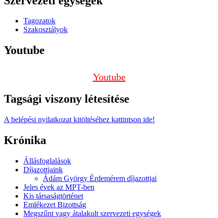
Szervezeti egységek
Tagozatok
Szakosztályok
Youtube
Youtube
Tagsági viszony létesítése
A belépési nyilatkozat kitöltéséhez kattintson ide!
Krónika
Állásfoglalások
Díjazottjaink
Ádám György Érdemérem díjazottjai
Jeles évek az MPT-ben
Kis társaságtörténet
Emlékezet Bizottság
Megszűnt vagy átalakult szervezeti egységek