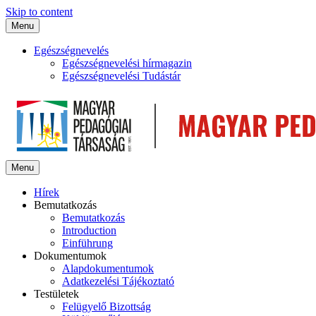
Skip to content
Menu
Egészségnevelés
Egészségnevelési hírmagazin
Egészségnevelési Tudástár
Menu
Hírek
Bemutatkozás
Bemutatkozás
Introduction
Einführung
Dokumentumok
Alapdokumentumok
Adatkezelési Tájékoztató
Testületek
Felügyelő Bizottság