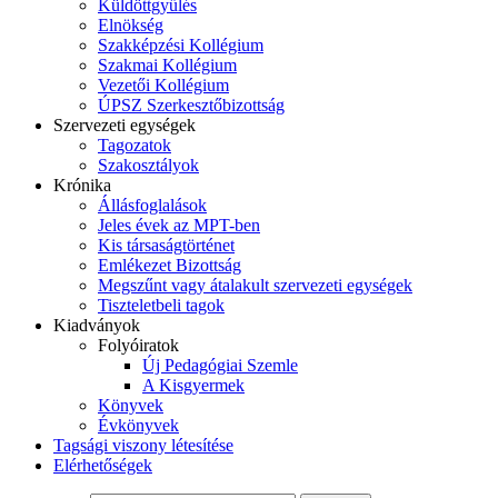
Küldöttgyűlés
Elnökség
Szakképzési Kollégium
Szakmai Kollégium
Vezetői Kollégium
ÚPSZ Szerkesztőbizottság
Szervezeti egységek
Tagozatok
Szakosztályok
Krónika
Állásfoglalások
Jeles évek az MPT-ben
Kis társaságtörténet
Emlékezet Bizottság
Megszűnt vagy átalakult szervezeti egységek
Tiszteletbeli tagok
Kiadványok
Folyóiratok
Új Pedagógiai Szemle
A Kisgyermek
Könyvek
Évkönyvek
Tagsági viszony létesítése
Elérhetőségek