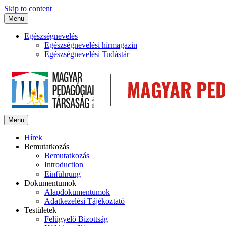
Skip to content
Menu
Egészségnevelés
Egészségnevelési hírmagazin
Egészségnevelési Tudástár
Menu
Hírek
Bemutatkozás
Bemutatkozás
Introduction
Einführung
Dokumentumok
Alapdokumentumok
Adatkezelési Tájékoztató
Testületek
Felügyelő Bizottság