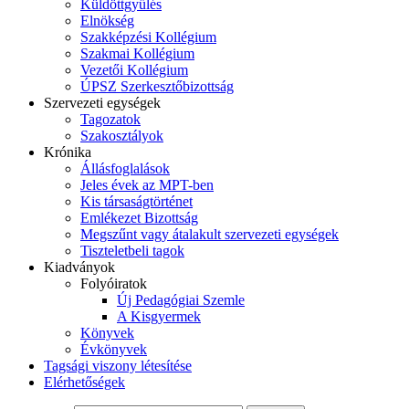
Küldöttgyűlés
Elnökség
Szakképzési Kollégium
Szakmai Kollégium
Vezetői Kollégium
ÚPSZ Szerkesztőbizottság
Szervezeti egységek
Tagozatok
Szakosztályok
Krónika
Állásfoglalások
Jeles évek az MPT-ben
Kis társaságtörténet
Emlékezet Bizottság
Megszűnt vagy átalakult szervezeti egységek
Tiszteletbeli tagok
Kiadványok
Folyóiratok
Új Pedagógiai Szemle
A Kisgyermek
Könyvek
Évkönyvek
Tagsági viszony létesítése
Elérhetőségek