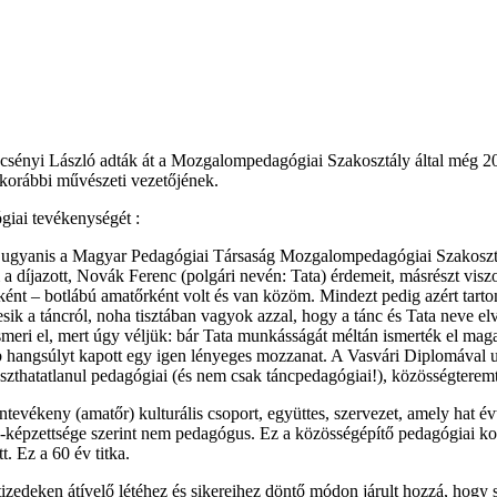
sényi László adták át a Mozgalompedagógiai Szakosztály által még 20
 korábbi művészeti vezetőjének.
iai tevékenységét :
ugyanis a Magyar Pedagógiai Társaság Mozgalompedagógiai Szakosztály
 a díjazott, Novák Ferenc (polgári nevén: Tata) érdemeit, másrészt vis
ként – botlábú amatőrként volt és van közöm. Mindezt pedig azért tar
k a táncról, noha tisztában vagyok azzal, hogy a tánc és Tata neve elv
eri el, mert úgy véljük: bár Tata munkásságát méltán ismerték el magas
b hangsúlyt kapott egy igen lényeges mozzanat. A Vasvári Diplomával u
aszthatatlanul pedagógiai (és nem csak táncpedagógiai!), közösségteremt
ntevékeny (amatőr) kulturális csoport, együttes, szervezet, amely hat 
-képzettsége szerint nem pedagógus. Ez a közösségépítő pedagógiai kon
t. Ez a 60 év titka.
zedeken átívelő létéhez és sikereihez döntő módon járult hozzá, hogy si