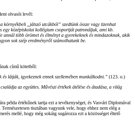
ent olvasói levél:
 a környékbeli „játszó utcákból” szedtünk össze vagy tizenhat
és egy középiskolai kollégium csoportját patronáljuk, ami kb.
 de annál több örömet és élményt a gyerekeknek és mindazoknak, akik
 nagyon sok szép eredményről számolhatunk be.
tának című kötetből:
k és látják, igyekeznek ennek szellemében munkálkodni.”
(123. o.)
saládja az együttes. Művészi értékek átélése és átadása, a világ
ra példa értékűnek tartja ezt a tevékenységet, és Vasvári Diplomával
.
Természetesen tisztában vagyunk vele, hogy ehhez nem elég a
smerés mellé, hogy még sokáig sugározza ezt a közösséget éltető