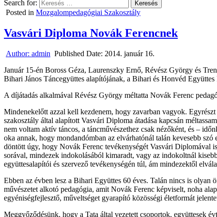
Search for:
Posted in
Mozgalompedagógiai Szakosztály
Vasvári Diploma Novák Ferencnek
Author:
admin
Published Date:
2014. január 16.
Január 15-én Boross Géza, Laurenszky Ernő, Révész György és Trenc
Bihari János Táncegyüttes alapítójának, a Bihari és Honvéd Együttes
A díjátadás alkalmával Révész György méltatta Novák Ferenc pedagóg
Mindenekelőtt azzal kell kezdenem, hogy zavarban vagyok. Egyrészt 
szakosztály által alapított Vasvári Diploma átadása kapcsán méltassam
nem voltam aktív táncos, a táncművészethez csak nézőként, és – időn
oka annak, hogy mondandómban az elvárhatónál talán kevesebb szó esi
döntött úgy, hogy Novák Ferenc tevékenységét Vasvári Diplomával ism
sorával, mindezek indokolásából kimaradt, vagy az indokoltnál kiseb
együttesalapítói és szervező tevékenységén túl, ám mindezektől elvál
Ebben az évben lesz a Bihari Együttes 60 éves. Talán nincs is olyan ö
művészetet alkotó pedagógia, amit Novák Ferenc képviselt, noha alap
egyéniségfejlesztő, műveltséget gyarapító közösségi életformát jelentet
Meggyőződésünk, hogy a Tata által vezetett csoportok, együttesek évti