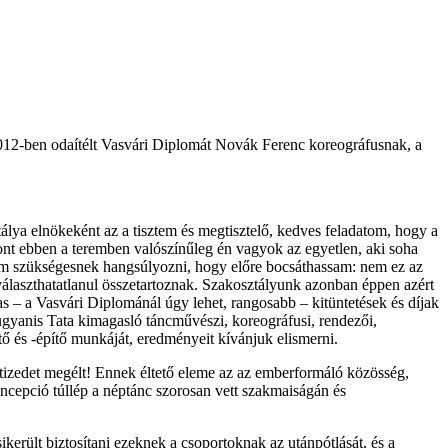
12-ben odaítélt Vasvári Diplomát Novák Ferenc koreográfusnak, a
a elnökeként az a tisztem és megtisztelő, kedves feladatom, hogy a
zont ebben a teremben valószínűleg én vagyok az egyetlen, aki soha
tom szükségesnek hangsúlyozni, hogy előre bocsáthassam: nem ez az
álaszthatatlanul összetartoznak. Szakosztályunk azonban éppen azért
 – a Vasvári Diplománál úgy lehet, rangosabb – kitüntetések és díjak
gyanis Tata kimagasló táncművészi, koreográfusi, rendezői,
ő és -építő munkáját, eredményeit kívánjuk elismerni.
évtizedet megélt! Ennek éltető eleme az az emberformáló közösség,
cepció túllép a néptánc szorosan vett szakmaiságán és
került biztosítani ezeknek a csoportoknak az utánpótlását, és a