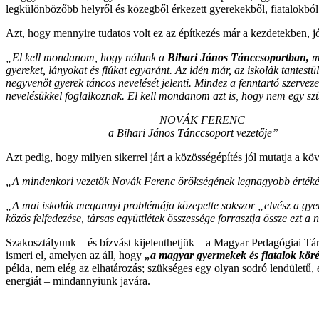
legkülönbözőbb helyről és közegből érkezett gyerekekből, fiatalokból
Azt, hogy mennyire tudatos volt ez az építkezés már a kezdetekben, jól
„El kell mondanom, hogy nálunk a
Bihari János Tánccsoportban,
m
gyereket, lányokat és fiúkat egyaránt. Az idén már, az iskolák tantest
negyvenöt gyerek táncos nevelését jelenti. Mindez a fenntartó szerv
nevelésükkel foglalkoznak. El kell mondanom azt is, hogy nem egy sz
NOVÁK FERENC
a Bihari János Tánccsoport vezetője”
Azt pedig, hogy milyen sikerrel járt a közösségépítés jól mutatja a 
„A mindenkori vezetők Novák Ferenc örökségének legnagyobb értékét 
„A mai iskolák megannyi problémája közepette sokszor „elvész a gyere
közös felfedezése, társas együttlétek összessége forrasztja össze ezt 
Szakosztályunk – és bízvást kijelenthetjük – a Magyar Pedagógiai Tár
ismeri el, amelyen az áll, hogy
„a magyar gyermekek és fiatalok köréb
példa, nem elég az elhatározás; szükséges egy olyan sodró lendületű, 
energiát – mindannyiunk javára.