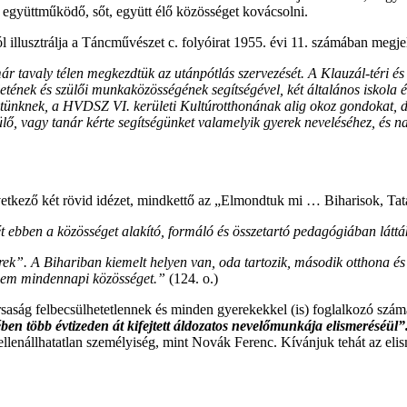
 együttműködő, sőt, együtt élő közösséget kovácsolni.
 illusztrálja a Táncművészet c. folyóirat 1955. évi 11. számában megjel
ár tavaly télen megkezdtük az utánpótlás szervezését. A Klauzál-téri és
ületének és szülői munkaközösségének segítségével, két általános iskola 
ezetünknek, a HVDSZ VI. kerületi Kultúrotthonának alig okoz gondokat,
ülő, vagy tanár kérte segítségünket valamelyik gyerek neveléséhez, és
következő két rövid idézet, mindkettő az „Elmondtuk mi … Biharisok, Ta
ebben a közösséget alakító, formáló és összetartó pedagógiában láttá
k”. A Bihariban kiemelt helyen van, oda tartozik, második otthona és c
a nem mindennapi közösséget.”
(124. o.)
saság felbecsülhetetlennek és minden gyerekekkel (is) foglalkozó számá
en több évtizeden át kifejtett áldozatos nevelőmunkája elismeréséül”
ellenállhatatlan személyiség, mint Novák Ferenc. Kívánjuk tehát az eli