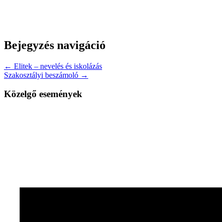
Bejegyzés navigáció
← Elitek – nevelés és iskolázás
Szakosztályi beszámoló →
Közelgő események