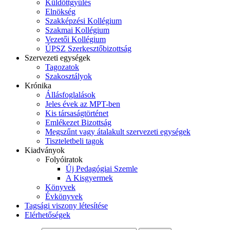
Küldöttgyűlés
Elnökség
Szakképzési Kollégium
Szakmai Kollégium
Vezetői Kollégium
ÚPSZ Szerkesztőbizottság
Szervezeti egységek
Tagozatok
Szakosztályok
Krónika
Állásfoglalások
Jeles évek az MPT-ben
Kis társaságtörténet
Emlékezet Bizottság
Megszűnt vagy átalakult szervezeti egységek
Tiszteletbeli tagok
Kiadványok
Folyóiratok
Új Pedagógiai Szemle
A Kisgyermek
Könyvek
Évkönyvek
Tagsági viszony létesítése
Elérhetőségek