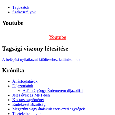
Tagozatok
Szakosztályok
Youtube
Youtube
Tagsági viszony létesítése
A belépési nyilatkozat kitöltéséhez kattintson ide!
Krónika
Állásfoglalások
Díjazottjaink
Ádám György Érdemérem díjazottjai
Jeles évek az MPT-ben
Kis társaságtörténet
Emlékezet Bizottság
Megszűnt vagy átalakult szervezeti egységek
Tiszteletbeli tagok