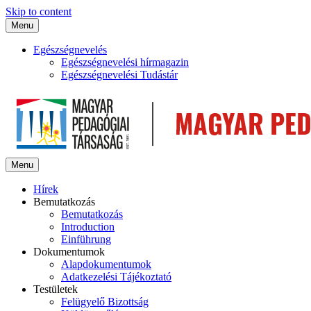
Skip to content
Menu
Egészségnevelés
Egészségnevelési hírmagazin
Egészségnevelési Tudástár
Menu
Hírek
Bemutatkozás
Bemutatkozás
Introduction
Einführung
Dokumentumok
Alapdokumentumok
Adatkezelési Tájékoztató
Testületek
Felügyelő Bizottság