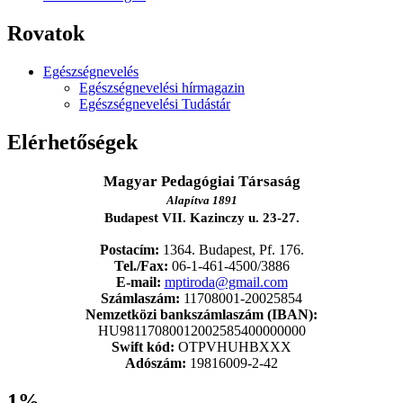
Rovatok
Egészségnevelés
Egészségnevelési hírmagazin
Egészségnevelési Tudástár
Elérhetőségek
Magyar Pedagógiai Társaság
Alapítva 1891
Budapest VII. Kazinczy u. 23-27.
Postacím:
1364. Budapest, Pf. 176.
Tel./Fax:
06-1-461-4500/3886
E-mail:
mptiroda@gmail.com
Számlaszám:
11708001-20025854
Nemzetközi bankszámlaszám (IBAN):
HU98117080012002585400000000
Swift kód:
OTPVHUHBXXX
Adószám:
19816009-2-42
1%