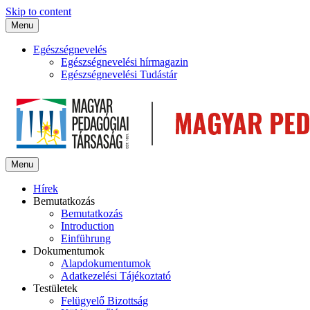
Skip to content
Menu
Egészségnevelés
Egészségnevelési hírmagazin
Egészségnevelési Tudástár
Menu
Hírek
Bemutatkozás
Bemutatkozás
Introduction
Einführung
Dokumentumok
Alapdokumentumok
Adatkezelési Tájékoztató
Testületek
Felügyelő Bizottság