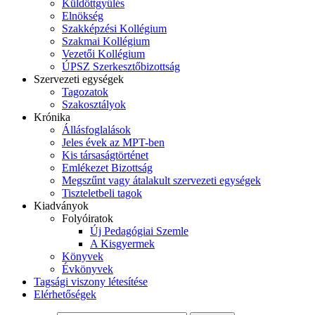
Küldöttgyűlés
Elnökség
Szakképzési Kollégium
Szakmai Kollégium
Vezetői Kollégium
ÚPSZ Szerkesztőbizottság
Szervezeti egységek
Tagozatok
Szakosztályok
Krónika
Állásfoglalások
Jeles évek az MPT-ben
Kis társaságtörténet
Emlékezet Bizottság
Megszűnt vagy átalakult szervezeti egységek
Tiszteletbeli tagok
Kiadványok
Folyóiratok
Új Pedagógiai Szemle
A Kisgyermek
Könyvek
Évkönyvek
Tagsági viszony létesítése
Elérhetőségek