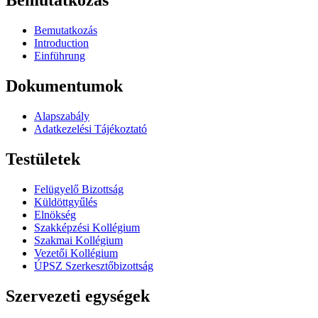
Bemutatkozás
Bemutatkozás
Introduction
Einführung
Dokumentumok
Alapszabály
Adatkezelési Tájékoztató
Testületek
Felügyelő Bizottság
Küldöttgyűlés
Elnökség
Szakképzési Kollégium
Szakmai Kollégium
Vezetői Kollégium
ÚPSZ Szerkesztőbizottság
Szervezeti egységek