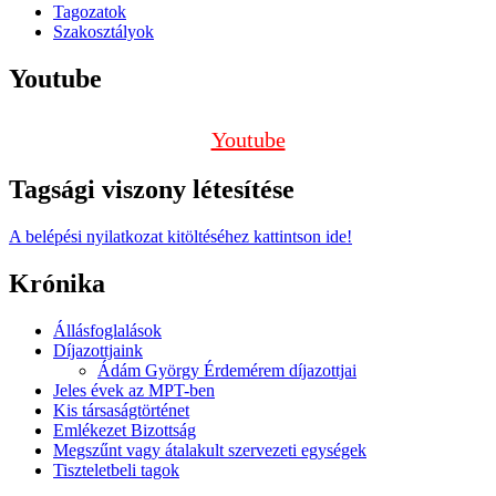
Tagozatok
Szakosztályok
Youtube
Youtube
Tagsági viszony létesítése
A belépési nyilatkozat kitöltéséhez kattintson ide!
Krónika
Állásfoglalások
Díjazottjaink
Ádám György Érdemérem díjazottjai
Jeles évek az MPT-ben
Kis társaságtörténet
Emlékezet Bizottság
Megszűnt vagy átalakult szervezeti egységek
Tiszteletbeli tagok