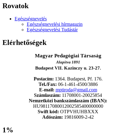
Rovatok
Egészségnevelés
Egészségnevelési hírmagazin
Egészségnevelési Tudástár
Elérhetőségek
Magyar Pedagógiai Társaság
Alapítva 1891
Budapest VII. Kazinczy u. 23-27.
Postacím:
1364. Budapest, Pf. 176.
Tel./Fax:
06-1-461-4500/3886
E-mail:
mptiroda@gmail.com
Számlaszám:
11708001-20025854
Nemzetközi bankszámlaszám (IBAN):
HU98117080012002585400000000
Swift kód:
OTPVHUHBXXX
Adószám:
19816009-2-42
1%