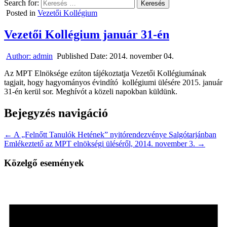
Search for:
Posted in
Vezetői Kollégium
Vezetői Kollégium január 31-én
Author:
admin
Published Date:
2014. november 04.
Az MPT Elnöksége ezúton tájékoztatja Vezetői Kollégiumának
tagjait, hogy hagyományos évindító kollégiumi ülésére 2015. január
31-én kerül sor. Meghívót a közeli napokban küldünk.
Bejegyzés navigáció
← A „Felnőtt Tanulók Hetének” nyitórendezvénye Salgótarjánban
Emlékeztető az MPT elnökségi üléséről, 2014. november 3. →
Közelgő események