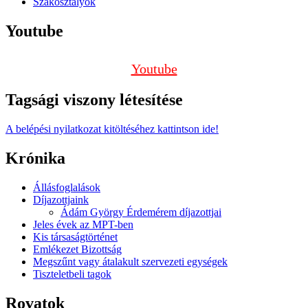
Szakosztályok
Youtube
Youtube
Tagsági viszony létesítése
A belépési nyilatkozat kitöltéséhez kattintson ide!
Krónika
Állásfoglalások
Díjazottjaink
Ádám György Érdemérem díjazottjai
Jeles évek az MPT-ben
Kis társaságtörténet
Emlékezet Bizottság
Megszűnt vagy átalakult szervezeti egységek
Tiszteletbeli tagok
Rovatok