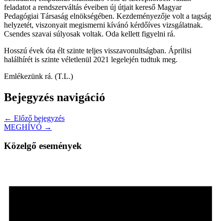
feladatot a rendszerváltás éveiben új útjait kereső Magyar
Pedagógiai Társaság elnökségében. Kezdeményezője volt a tagság
helyzetét, viszonyait megismerni kívánó kérdőíves vizsgálatnak.
Csendes szavai súlyosak voltak. Oda kellett figyelni rá.
Hosszú évek óta élt szinte teljes visszavonultságban. Áprilisi
halálhírét is szinte véletlenül 2021 legelején tudtuk meg.
Emlékezünk rá. (T.L.)
Bejegyzés navigáció
← Előző bejegyzés
MEGHÍVÓ →
Közelgő események