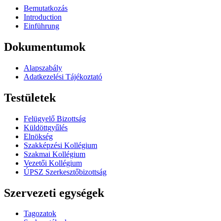
Bemutatkozás
Introduction
Einführung
Dokumentumok
Alapszabály
Adatkezelési Tájékoztató
Testületek
Felügyelő Bizottság
Küldöttgyűlés
Elnökség
Szakképzési Kollégium
Szakmai Kollégium
Vezetői Kollégium
ÚPSZ Szerkesztőbizottság
Szervezeti egységek
Tagozatok