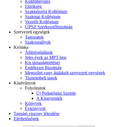
Küldöttgyűlés
Elnökség
Szakképzési Kollégium
Szakmai Kollégium
Vezetői Kollégium
ÚPSZ Szerkesztőbizottság
Szervezeti egységek
Tagozatok
Szakosztályok
Krónika
Állásfoglalások
Jeles évek az MPT-ben
Kis társaságtörténet
Emlékezet Bizottság
Megszűnt vagy átalakult szervezeti egységek
Tiszteletbeli tagok
Kiadványok
Folyóiratok
Új Pedagógiai Szemle
A Kisgyermek
Könyvek
Évkönyvek
Tagsági viszony létesítése
Elérhetőségek