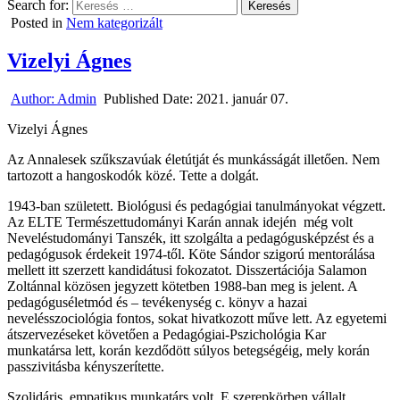
Search for:
Posted in
Nem kategorizált
Vizelyi Ágnes
Author:
Admin
Published Date:
2021. január 07.
Vizelyi Ágnes
Az Annalesek szűkszavúak életútját és munkásságát illetően. Nem
tartozott a hangoskodók közé. Tette a dolgát.
1943-ban született. Biológusi és pedagógiai tanulmányokat végzett.
Az ELTE Természettudományi Karán annak idején még volt
Neveléstudományi Tanszék, itt szolgálta a pedagógusképzést és a
pedagógusok érdekeit 1974-től. Köte Sándor szigorú mentorálása
mellett itt szerzett kandidátusi fokozatot. Disszertációja Salamon
Zoltánnal közösen jegyzett kötetben 1988-ban meg is jelent. A
pedagóguséletmód és – tevékenység c. könyv a hazai
nevelésszociológia fontos, sokat hivatkozott műve lett. Az egyetemi
átszervezéseket követően a Pedagógiai-Pszichológia Kar
munkatársa lett, korán kezdődött súlyos betegségéig, mely korán
passzivitásba kényszerítette.
Szolidáris, empatikus munkatárs volt. E szerepkörben vállalt