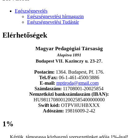
Egészségnevelés
Egészségnevelési hírmagazin
Egészségnevelési Tudástár
Elérhetőségek
Magyar Pedagógiai Társaság
Alapítva 1891
Budapest VII. Kazinczy u. 23-27.
Postacím:
1364. Budapest, Pf. 176.
Tel./Fax:
06-1-461-4500/3886
E-mail:
mptiroda@gmail.com
Számlaszám:
11708001-20025854
Nemzetközi bankszámlaszám (IBAN):
HU98117080012002585400000000
Swift kód:
OTPVHUHBXXX
Adószám:
19816009-2-42
1%
Kérjük, támogassa közhasznú szervezetünket adója 1%-ával!