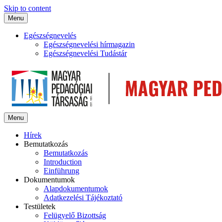
Skip to content
Menu
Egészségnevelés
Egészségnevelési hírmagazin
Egészségnevelési Tudástár
Menu
Hírek
Bemutatkozás
Bemutatkozás
Introduction
Einführung
Dokumentumok
Alapdokumentumok
Adatkezelési Tájékoztató
Testületek
Felügyelő Bizottság