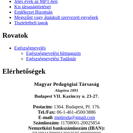
Jeles évek az MPT-ben
Kis társaságtörténet
Emlékezet Bizottság
Megszűnt vagy átalakult szervezeti egységek
Tiszteletbeli tagok
Rovatok
Egészségnevelés
Egészségnevelési hírmagazin
Egészségnevelési Tudástár
Elérhetőségek
Magyar Pedagógiai Társaság
Alapítva 1891
Budapest VII. Kazinczy u. 23-27.
Postacím:
1364. Budapest, Pf. 176.
Tel./Fax:
06-1-461-4500/3886
E-mail:
mptiroda@gmail.com
Számlaszám:
11708001-20025854
Nemzetközi bankszámlaszám (IBAN):