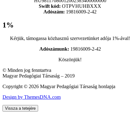
HU98117080012002585400000000
Swift kód:
OTPVHUHBXXX
Adószám:
19816009-2-42
1%
Kérjük, támogassa közhasznú szervezetünket adója 1%-ával!
Adószámunk:
19816009-2-42
Köszönjük!
© Minden jog fenntartva
Magyar Pedagógiai Társaság – 2019
Copyright © 2026 Magyar Pedagógiai Társaság honlapja
Design by ThemesDNA.com
Vissza a tetejére