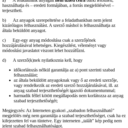
a) A feladatbank anyagait
nem üzleti célra
bárki letöltheti,
használhatja és – eredeti formájában, a forrás megjelölésével –
terjesztheti.
b) Az anyagok szerepeltetése a feladatbankban nem jelent
kizárólagos felhasználást. A szerző máshol is felhasználhatja az
általa beküldött anyagot.
c) Egy-egy anyag módosítása csak a szerzőjének
hozzájárulásával lehetséges. Kiegészítést, véleményt vagy
módosítási javaslatot viszont lehet hozzáfűzni.
d) A szerző(k)nek nyilatkoznia kell, hogy
időkorlátozás nélkül garantálja az a) pont szerinti szabad
felhasználást;
az általa beküldött anyagoknak vagy ő az eredeti szerzője,
vagy rendelkezik az eredeti szerző hozzájárulásával, ill. az
anyag szabad terjeszthetőségét igazoló dokumentummal;
harmadik féllel kötött megállapodás nem korlátozza az anyag
szabad terjeszthetőségét;
Megjegyzés: Az Interneten gyakori „szabadon felhasználható”
megjelölés még nem garantálja a szabad terjeszthetőséget, csak ha ez
kifejezetten fel van tüntetve. Egy interneten „talált” kép pedig nem
jelent szabad felhasználhatóságot.