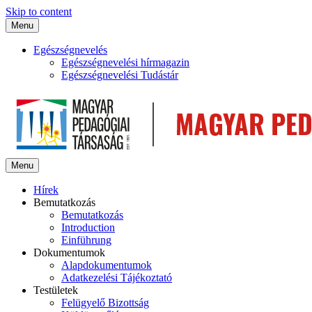
Skip to content
Menu
Egészségnevelés
Egészségnevelési hírmagazin
Egészségnevelési Tudástár
Menu
Hírek
Bemutatkozás
Bemutatkozás
Introduction
Einführung
Dokumentumok
Alapdokumentumok
Adatkezelési Tájékoztató
Testületek
Felügyelő Bizottság