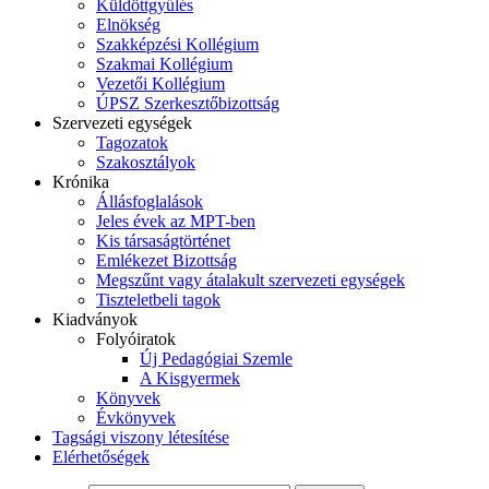
Küldöttgyűlés
Elnökség
Szakképzési Kollégium
Szakmai Kollégium
Vezetői Kollégium
ÚPSZ Szerkesztőbizottság
Szervezeti egységek
Tagozatok
Szakosztályok
Krónika
Állásfoglalások
Jeles évek az MPT-ben
Kis társaságtörténet
Emlékezet Bizottság
Megszűnt vagy átalakult szervezeti egységek
Tiszteletbeli tagok
Kiadványok
Folyóiratok
Új Pedagógiai Szemle
A Kisgyermek
Könyvek
Évkönyvek
Tagsági viszony létesítése
Elérhetőségek