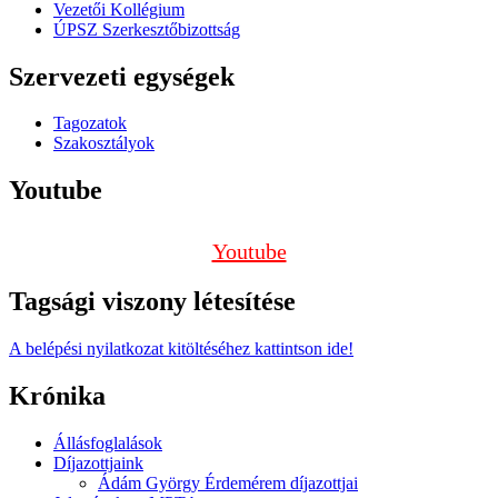
Vezetői Kollégium
ÚPSZ Szerkesztőbizottság
Szervezeti egységek
Tagozatok
Szakosztályok
Youtube
Youtube
Tagsági viszony létesítése
A belépési nyilatkozat kitöltéséhez kattintson ide!
Krónika
Állásfoglalások
Díjazottjaink
Ádám György Érdemérem díjazottjai