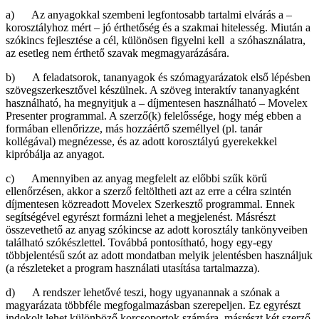
a) Az anyagokkal szembeni legfontosabb tartalmi elvárás a –
korosztályhoz mért – jó érthetőség és a szakmai hitelesség. Miután a
szókincs fejlesztése a cél, különösen figyelni kell a szóhasználatra,
az esetleg nem érthető szavak megmagyarázására.
b) A feladatsorok, tananyagok és szómagyarázatok első lépésben
szövegszerkesztővel készülnek. A szöveg interaktív tananyagként
használható, ha megnyitjuk a – díjmentesen használható – Movelex
Presenter programmal. A szerző(k) felelőssége, hogy még ebben a
formában ellenőrizze, más hozzáértő személlyel (pl. tanár
kollégával) megnézesse, és az adott korosztályú gyerekekkel
kipróbálja az anyagot.
c) Amennyiben az anyag megfelelt az előbbi szűk körű
ellenőrzésen, akkor a szerző feltöltheti azt az erre a célra szintén
díjmentesen közreadott Movelex Szerkesztő programmal. Ennek
segítségével egyrészt formázni lehet a megjelenést. Másrészt
összevethető az anyag szókincse az adott korosztály tankönyveiben
található szókészlettel. Továbbá pontosítható, hogy egy-egy
többjelentésű szót az adott mondatban melyik jelentésben használjuk
(a részleteket a program használati utasítása tartalmazza).
d) A rendszer lehetővé teszi, hogy ugyanannak a szónak a
magyarázata többféle megfogalmazásban szerepeljen. Ez egyrészt
indokolt lehet különböző korcsoportok számára, másrészt két szerző