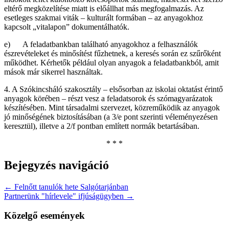
eltérő megközelítése miatt is előállhat más megfogalmazás. Az
esetleges szakmai viták – kulturált formában – az anyagokhoz
kapcsolt „vitalapon” dokumentálhatók.
e) A feladatbankban található anyagokhoz a felhasználók
észrevételeket és minősítést fűzhetnek, a keresés során ez szűrőként
működhet. Kérhetők például olyan anyagok a feladatbankból, amit
mások már sikerrel használtak.
4. A Szókincsháló szakosztály – elsősorban az iskolai oktatást érintő
anyagok körében – részt vesz a feladatsorok és szómagyarázatok
készítésében. Mint társadalmi szervezet, közreműködik az anyagok
jó minőségének biztosításában (a 3/e pont szerinti véleményezésen
keresztül), illetve a 2/f pontban említett normák betartásában.
* * *
Bejegyzés navigáció
← Felnőtt tanulók hete Salgótarjánban
Partnerünk "hírlevele" ifjúságügyben →
Közelgő események