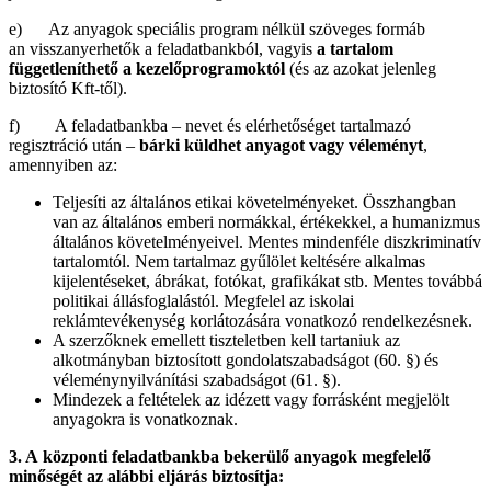
e) Az anyagok speciális program nélkül szöveges formáb
an visszanyerhetők a feladatbankból, vagyis
a tartalom
függetleníthető a kezelőprogramoktól
(és az azokat jelenleg
biztosító Kft-től).
f) A feladatbankba – nevet és elérhetőséget tartalmazó
regisztráció után –
bárki küldhet anyagot vagy véleményt
,
amennyiben az:
Teljesíti az általános etikai követelményeket. Összhangban
van az általános emberi normákkal, értékekkel, a humanizmus
általános követelményeivel. Mentes mindenféle diszkriminatív
tartalomtól. Nem tartalmaz gyűlölet keltésére alkalmas
kijelentéseket, ábrákat, fotókat, grafikákat stb. Mentes továbbá
politikai állásfoglalástól. Megfelel az iskolai
reklámtevékenység korlátozására vonatkozó rendelkezésnek.
A szerzőknek emellett tiszteletben kell tartaniuk az
alkotmányban biztosított gondolatszabadságot (60. §) és
véleménynyilvánítási szabadságot (61. §).
Mindezek a feltételek az idézett vagy forrásként megjelölt
anyagokra is vonatkoznak.
3. A
központi feladatbankba bekerülő anyagok megfelelő
minőségét az alábbi eljárás biztosítja: