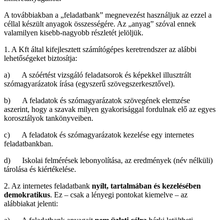
A továbbiakban a „feladatbank” megnevezést használjuk az ezzel a
céllal készült anyagok összességére. Az „anyag” szóval ennek
valamilyen kisebb-nagyobb részletét jelöljük.
1. A Kft által kifejlesztett számítógépes keretrendszer az alábbi
lehetőségeket biztosítja:
a) A szóértést vizsgáló feladatsorok és képekkel illusztrált
szómagyarázatok írása (egyszerű szövegszerkesztővel).
b) A feladatok és szómagyarázatok szövegének elemzése
aszerint, hogy a szavak milyen gyakorisággal fordulnak elő az egyes
korosztályok tankönyveiben.
c) A feladatok és szómagyarázatok kezelése egy internetes
feladatbankban.
d) Iskolai felmérések lebonyolítása, az eredmények (név nélküli)
tárolása és kiértékelése.
2. Az internetes feladatbank
nyílt, tartalmában és kezelésében
demokratikus
. Ez – csak a lényegi pontokat kiemelve – az
alábbiakat jelenti: