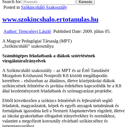
Search for:
Posted in
Szókincsháló Szakosztály
www.szokincshalo.ertotanulas.hu
Author:
Trencsényi László
Published Date:
2009. július 05.
A Magyar Pedagógiai Társaság (MPT)
„Szókincsháló” szakosztálya
Számítógépes feladatbank a diákok szóértésének
vizsgálatára
Irányelvek
A Szókincsháló szakosztály – az MPT és az Értő Tanulásért
Mozgalom Közhasznú Nonprofit Kft közötti megállapodás
keretében – elsősorban az általános, illetve középiskolai diákok
szókincsének felmérése és javítása érdekében kapcsolódik be a Kft
által kezdeményezett feladatbank és szómagyarázat projektbe.
Ebből következően a szókincs felmérését és fejlesztését segítő
feladatok, magyarázatok, képek és egyéb anyagok tartalmának és
formájának igazodnia kell a Nemzeti Alaptantervben rögzített, illetve
az iskolai gyakorlatban elfogadott irányelvekhez és normákhoz,
valamint a megcélzott korosztály elvárható szókincséhez és
ismeretanyagához.