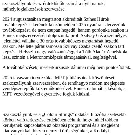
szakosztályunk és az érdeklődők számára nyílt napok,
műhelyfoglalkozások szervezése.
2024 augusztusában megtartott akkreditált Színes Húrok
továbbképzés sikerének köszönhetően 2025 nyarára is tervezünk
továbbképzést, de nem csupán hegedű, hanem gordonka szakon is.
Ennek megszervezésén dolgozunk. prof. Szilvay Géza személyes
jelenléttel vállalta a 30 órás továbbképzés megtartását hegedű
szakon. Mellette párhuzamosan Szilvay Csaba cselló szakon tart
képzést. Helyszín nagy valószínűséggel a Tóth Aladár Zeneiskola
lesz, szintén a Metronomképzés támogatásával, segítségével.
A továbbképzések, mesterkurzusok dátumai még nem pontosítottak.
2025 tavaszára tervezzük a MPT jubilánsainak köszöntését
szakosztályunk szervezésében, de rendhagyó módon meglepetés
vendégszereplők közreműködésével. Ennek dátumát is később, a
MPT vezetőségével egyeztetve fogjuk kitűzni.
Szakosztályunk és a „Colour Strings” oktatási filozófia szélesebb
körben való terjesztése érdekében célunk, hogy minél többen
kerüljenek kapcsolatba az oktatási programmal és a megjelent
kiadványokkal, hiszen nemzeti örökségünket, a Kodályi