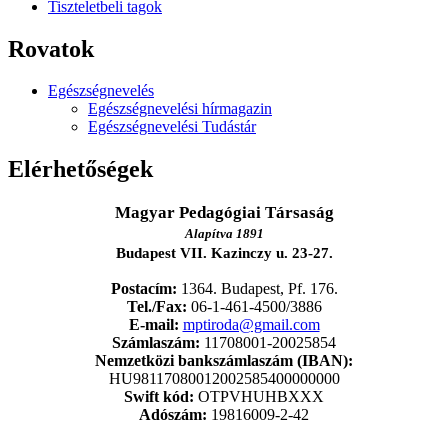
Tiszteletbeli tagok
Rovatok
Egészségnevelés
Egészségnevelési hírmagazin
Egészségnevelési Tudástár
Elérhetőségek
Magyar Pedagógiai Társaság
Alapítva 1891
Budapest VII. Kazinczy u. 23-27.
Postacím:
1364. Budapest, Pf. 176.
Tel./Fax:
06-1-461-4500/3886
E-mail:
mptiroda@gmail.com
Számlaszám:
11708001-20025854
Nemzetközi bankszámlaszám (IBAN):
HU98117080012002585400000000
Swift kód:
OTPVHUHBXXX
Adószám:
19816009-2-42