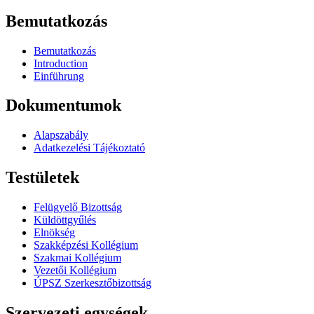
Bemutatkozás
Bemutatkozás
Introduction
Einführung
Dokumentumok
Alapszabály
Adatkezelési Tájékoztató
Testületek
Felügyelő Bizottság
Küldöttgyűlés
Elnökség
Szakképzési Kollégium
Szakmai Kollégium
Vezetői Kollégium
ÚPSZ Szerkesztőbizottság
Szervezeti egységek