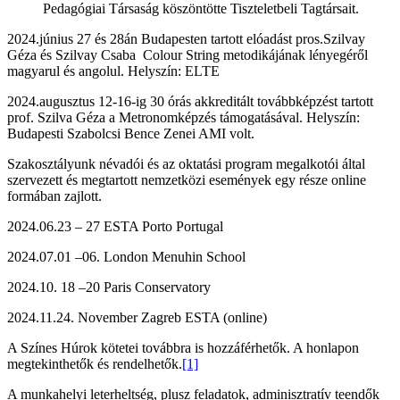
Pedagógiai Társaság köszöntötte Tiszteletbeli Tagtársait.
2024.június 27 és 28án Budapesten tartott elóadást pros.Szilvay
Géza és Szilvay Csaba Colour String metodikájának lényegéről
magyarul és angolul. Helyszín: ELTE
2024.augusztus 12-16-ig 30 órás akkreditált továbbképzést tartott
prof. Szilva Géza a Metronomképzés támogatásával. Helyszín:
Budapesti Szabolcsi Bence Zenei AMI volt.
Szakosztályunk névadói és az oktatási program megalkotói által
szervezett és megtartott nemzetközi események egy része online
formában zajlott.
2024.06.23 – 27 ESTA Porto Portugal
2024.07.01 –06. London Menuhin School
2024.10. 18 –20 Paris Conservatory
2024.11.24. November Zagreb ESTA (online)
A Színes Húrok kötetei továbbra is hozzáférhetők. A honlapon
megtekinthetők és rendelhetők.
[1]
A munkahelyi leterheltség, plusz feladatok, adminisztratív teendők