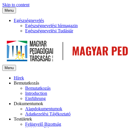
Skip to content
Menu
Egészségnevelés
Egészségnevelési hírmagazin
Egészségnevelési Tudástár
Menu
Hírek
Bemutatkozás
Bemutatkozás
Introduction
Einführung
Dokumentumok
Alapdokumentumok
Adatkezelési Tájékoztató
Testületek
Felügyelő Bizottság