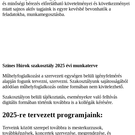
és minőségi bérezés előrelátható követelményei és következményei
miatt sajnos aktív tagjaink is egyre kevésbé bevonhatók a
feladatokba, munkamegosztásba.
Színes Húrok szakosztály 2025 évi munkaterve
Műhelyfoglalkozást a szervezeti egységen belüli igényfelmérés
alapján fogunk tervezni, szervezni. Szakosztályunk sajátosságából
adódóan műhelyfoglalkozás online formában nem kivitelezhető.
Szakosztályon belüli tájékoztatás, eseményekre való felhívás
digitális formában történik továbbra is a kollégák kérésére.
2025-re tervezett programjaink:
Terveink között szerepel továbbra is mesterkurzusok,
továbbképzések, koncertek szervezése, megrendezése, és