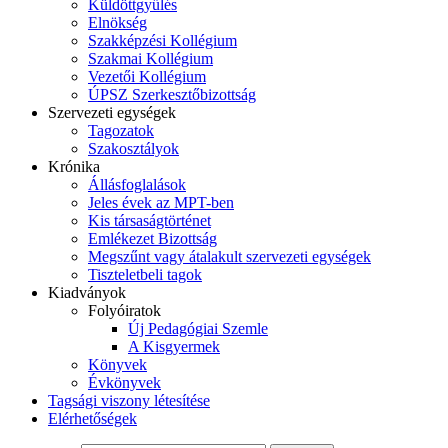
Küldöttgyűlés
Elnökség
Szakképzési Kollégium
Szakmai Kollégium
Vezetői Kollégium
ÚPSZ Szerkesztőbizottság
Szervezeti egységek
Tagozatok
Szakosztályok
Krónika
Állásfoglalások
Jeles évek az MPT-ben
Kis társaságtörténet
Emlékezet Bizottság
Megszűnt vagy átalakult szervezeti egységek
Tiszteletbeli tagok
Kiadványok
Folyóiratok
Új Pedagógiai Szemle
A Kisgyermek
Könyvek
Évkönyvek
Tagsági viszony létesítése
Elérhetőségek