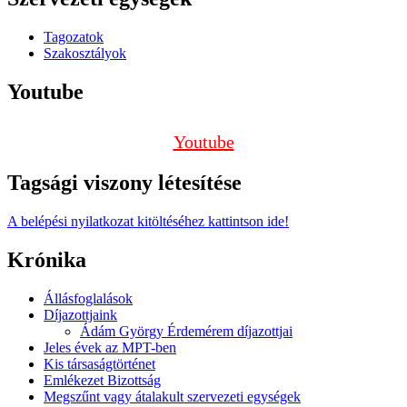
Tagozatok
Szakosztályok
Youtube
Youtube
Tagsági viszony létesítése
A belépési nyilatkozat kitöltéséhez kattintson ide!
Krónika
Állásfoglalások
Díjazottjaink
Ádám György Érdemérem díjazottjai
Jeles évek az MPT-ben
Kis társaságtörténet
Emlékezet Bizottság
Megszűnt vagy átalakult szervezeti egységek