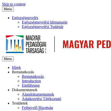
Skip to content
Menu
Egészségnevelés
Egészségnevelési hírmagazin
Egészségnevelési Tudástár
Menu
Hírek
Bemutatkozás
Bemutatkozás
Introduction
Einführung
Dokumentumok
Alapdokumentumok
Adatkezelési Tájékoztató
Testületek
Felügyelő Bizottság