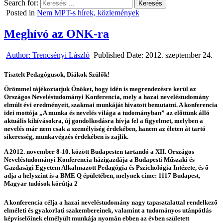
Search for:
Posted in
Nem MPT-s hírek, közlemények
Meghívó az ONK-ra
Author:
Trencsényi László
Published Date:
2012. szeptember 24.
Tisztelt Pedagógusok, Diákok Szülők!
Örömmel tájékoztatjuk Önöket, hogy idén is megrendezésre kerül az
Országos Neveléstudományi Konferencia, mely a hazai neveléstudomány
elmúlt évi eredményeit, szakmai munkáját hivatott bemutatni. A konferencia
idei mottója „A munka és nevelés világa a tudományban” az előttünk álló
aktuális kihívásokra, új gondolkodásra hívja fel a figyelmet, melyben a
nevelés már nem csak a személyiség érdekében, hanem az életen át tartó
sikeresség, munkavégzés érdekében is zajlik.
A 2012. november 8-10. között Budapesten tartandó a XII. Országos
Neveléstudományi Konferencia házigazdája a Budapesti Műszaki és
Gazdasági Egyetem Alkalmazott Pedagógia és Pszichológia Intézete, és ő
adja a helyszínt is a BME Q épületében, melynek címe: 1117 Budapest,
Magyar tudósok körútja 2
A konferencia célja a hazai neveléstudomány nagy tapasztalattal rendelkező
elméleti és gyakorlati szakembereinek, valamint a tudományos utánpótlás
képviselőinek elmélyült munkája nyomán ebben az évben született