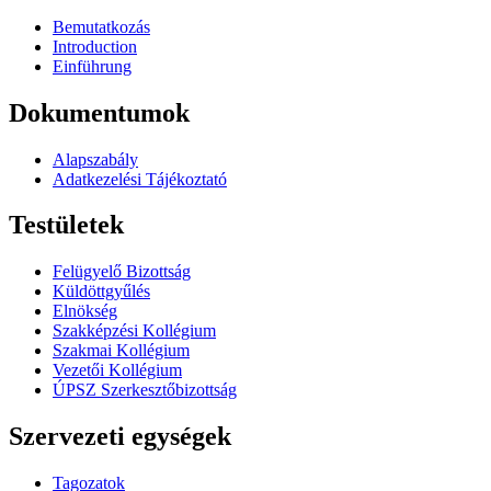
Bemutatkozás
Introduction
Einführung
Dokumentumok
Alapszabály
Adatkezelési Tájékoztató
Testületek
Felügyelő Bizottság
Küldöttgyűlés
Elnökség
Szakképzési Kollégium
Szakmai Kollégium
Vezetői Kollégium
ÚPSZ Szerkesztőbizottság
Szervezeti egységek
Tagozatok