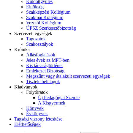
Küldöttgyűlés
Elnökség
Szakképzési Kollégium
Szakmai Kollégium
Vezetői Kollégium
ÚPSZ Szerkesztőbizottság
Szervezeti egységek
Tagozatok
Szakosztályok
Krónika
Állásfoglalások
Jeles évek az MPT-ben
Kis társaságtörténet
Emlékezet Bizottság
Megszűnt vagy átalakult szervezeti egységek
Tiszteletbeli tagok
Kiadványok
Folyóiratok
Új Pedagógiai Szemle
A Kisgyermek
Könyvek
Évkönyvek
Tagsági viszony létesítése
Elérhetőségek