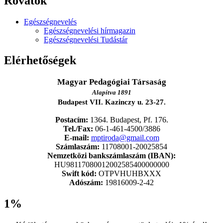
Rovatok
Egészségnevelés
Egészségnevelési hírmagazin
Egészségnevelési Tudástár
Elérhetőségek
Magyar Pedagógiai Társaság
Alapítva 1891
Budapest VII. Kazinczy u. 23-27.
Postacím:
1364. Budapest, Pf. 176.
Tel./Fax:
06-1-461-4500/3886
E-mail:
mptiroda@gmail.com
Számlaszám:
11708001-20025854
Nemzetközi bankszámlaszám (IBAN):
HU98117080012002585400000000
Swift kód:
OTPVHUHBXXX
Adószám:
19816009-2-42
1%