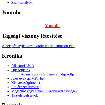
Szakosztályok
Youtube
Youtube
Tagsági viszony létesítése
A belépési nyilatkozat kitöltéséhez kattintson ide!
Krónika
Állásfoglalások
Díjazottjaink
Ádám György Érdemérem díjazottjai
Jeles évek az MPT-ben
Kis társaságtörténet
Emlékezet Bizottság
Megszűnt vagy átalakult szervezeti egységek
Tiszteletbeli tagok