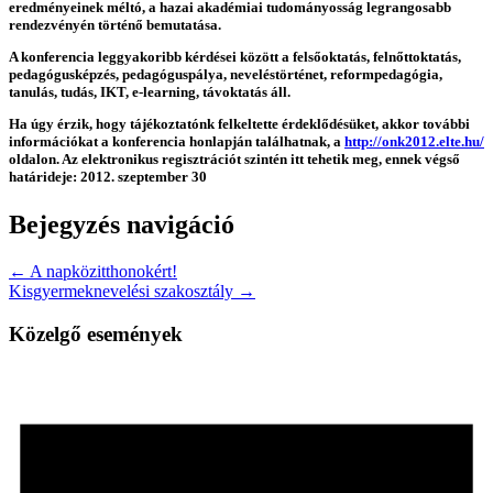
eredményeinek méltó, a hazai akadémiai tudományosság legrangosabb
rendezvényén történő bemutatása.
A konferencia leggyakoribb kérdései között a felsőoktatás, felnőttoktatás,
pedagógusképzés, pedagóguspálya, neveléstörténet, reformpedagógia,
tanulás, tudás, IKT, e-learning, távoktatás áll.
Ha úgy érzik, hogy tájékoztatónk felkeltette érdeklődésüket, akkor további
információkat a konferencia honlapján találhatnak, a
http://onk2012.elte.hu/
oldalon. Az elektronikus regisztrációt szintén itt tehetik meg, ennek végső
határideje: 2012. szeptember 30
Bejegyzés navigáció
← A napközitthonokért!
Kisgyermeknevelési szakosztály →
Közelgő események