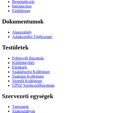
Bemutatkozás
Introduction
Einführung
Dokumentumok
Alapszabály
Adatkezelési Tájékoztató
Testületek
Felügyelő Bizottság
Küldöttgyűlés
Elnökség
Szakképzési Kollégium
Szakmai Kollégium
Vezetői Kollégium
ÚPSZ Szerkesztőbizottság
Szervezeti egységek
Tagozatok
Szakosztályok