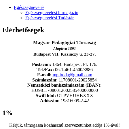
Egészségnevelés
Egészségnevelési hírmagazin
Egészségnevelési Tudástár
Elérhetőségek
Magyar Pedagógiai Társaság
Alapítva 1891
Budapest VII. Kazinczy u. 23-27.
Postacím:
1364. Budapest, Pf. 176.
Tel./Fax:
06-1-461-4500/3886
E-mail:
mptiroda@gmail.com
Számlaszám:
11708001-20025854
Nemzetközi bankszámlaszám (IBAN):
HU98117080012002585400000000
Swift kód:
OTPVHUHBXXX
Adószám:
19816009-2-42
1%
Kérjük, támogassa közhasznú szervezetünket adója 1%-ával!