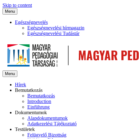
Skip to content
Menu
Egészségnevelés
Egészségnevelési hírmagazin
Egészségnevelési Tudástár
Menu
Hírek
Bemutatkozás
Bemutatkozás
Introduction
Einführung
Dokumentumok
Alapdokumentumok
Adatkezelési Tájékoztató
Testületek
Felügyelő Bizottság