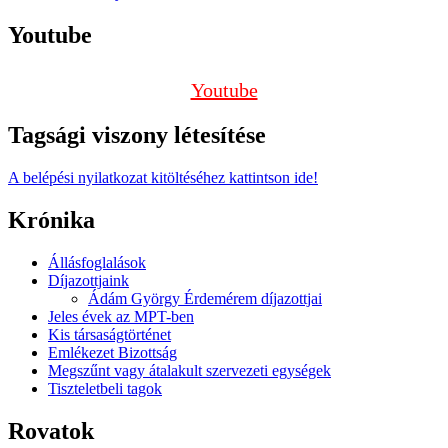
Youtube
Youtube
Tagsági viszony létesítése
A belépési nyilatkozat kitöltéséhez kattintson ide!
Krónika
Állásfoglalások
Díjazottjaink
Ádám György Érdemérem díjazottjai
Jeles évek az MPT-ben
Kis társaságtörténet
Emlékezet Bizottság
Megszűnt vagy átalakult szervezeti egységek
Tiszteletbeli tagok
Rovatok