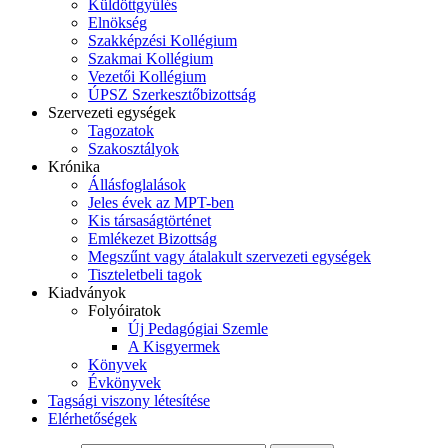
Küldöttgyűlés
Elnökség
Szakképzési Kollégium
Szakmai Kollégium
Vezetői Kollégium
ÚPSZ Szerkesztőbizottság
Szervezeti egységek
Tagozatok
Szakosztályok
Krónika
Állásfoglalások
Jeles évek az MPT-ben
Kis társaságtörténet
Emlékezet Bizottság
Megszűnt vagy átalakult szervezeti egységek
Tiszteletbeli tagok
Kiadványok
Folyóiratok
Új Pedagógiai Szemle
A Kisgyermek
Könyvek
Évkönyvek
Tagsági viszony létesítése
Elérhetőségek