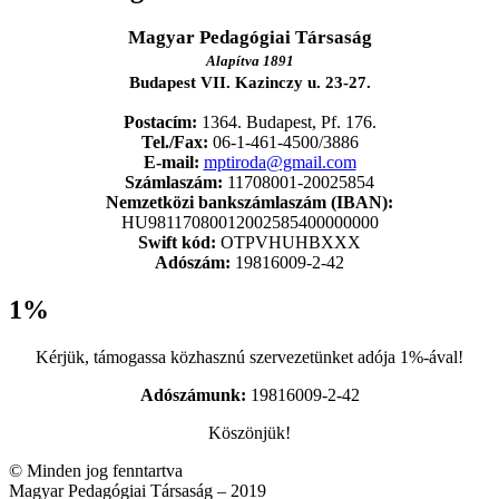
Magyar Pedagógiai Társaság
Alapítva 1891
Budapest VII. Kazinczy u. 23-27.
Postacím:
1364. Budapest, Pf. 176.
Tel./Fax:
06-1-461-4500/3886
E-mail:
mptiroda@gmail.com
Számlaszám:
11708001-20025854
Nemzetközi bankszámlaszám (IBAN):
HU98117080012002585400000000
Swift kód:
OTPVHUHBXXX
Adószám:
19816009-2-42
1%
Kérjük, támogassa közhasznú szervezetünket adója 1%-ával!
Adószámunk:
19816009-2-42
Köszönjük!
© Minden jog fenntartva
Magyar Pedagógiai Társaság – 2019