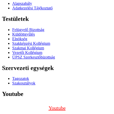
Alapszabály
Adatkezelési Tájékoztató
Testületek
Felügyelő Bizottság
Küldöttgyűlés
Elnökség
Szakképzési Kollégium
Szakmai Kollégium
Vezetői Kollégium
ÚPSZ Szerkesztőbizottság
Szervezeti egységek
Tagozatok
Szakosztályok
Youtube
Youtube