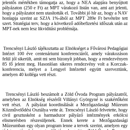
jelentős mértékben támogatja az, hogy a NEA alapjára benyújtott
pályázaton (250 e Ft) az MPT várakozó listán van, ami azt jelenti,
hogy a pályázatot nem utasították el. További jó hír az, hogy a NAV
honlapja szerint az SZJA 1%-ából az MPT 289e Ft bevételre tett
szert. Stratégiai terv, hogy a következő adóbefizetési időszak után az
MPT-nek nem lesz likviditási problémája.
Trencsényi László tájékoztatta az Elnökséget a Fővárosi Pedagógiai
Intézet 100 éve centenáriumi konferenciáról, amely várakozáson
felül jól sikerült, amit mi sem bizonyít jobban, hogy a rendezvényen
85 fő jelent meg. Hasonlóan sikeres rendezvény volt a Korczak-
konferencia, melyet a Lengyel Intézettel együtt szerveztünk,
amelyen 40 kolléga vett részt.
Trencsényi László beszámolt a Zöld Óvoda Program pályázatról,
amelyben az Elnökség részéről Villányi Györgyné is szakértőként
vett részt.
A pályázat koordinálását a Mezőgazdasági Múzeum
Közművelődési Osztálya vette át. Trencsényi László felvetette, hogy
civil gesztusként a harmadszor pályázó intézmények erkölcsi
elismerésben részesüljenek. Ennek kerete a Mezőgazdasági
Múzeumban egy olyan program lenne a tervek szerint, amelyen egy