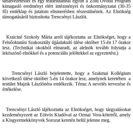
tárlatvezetéssel és egy teadélutánnal együtt a Zöld Óvoda Program
kimagasló eredményt elért intézményei és önkormányzatai (30-35
fő) emléklap és jutalom elismerésben részesülnének. Az Elnökség
támogatásáról biztosította Trencsényi Lászlót.
Kraiciné Szokoly Mária arról tájékoztatta az Elnökséget, hogy a
Felsőoktatási Szakosztály újjáalakuló ülése október 15-én 17 órakor
lesz. (Technikai okokból elmaradt, az alelnök tovább folytatja a
leköszönő elnökkel és a potenciális jelöltekkel az egyeztetést.)
Trencsényi László bejelentette, hogy a Szakmai Kollégium
következő ülése október 5-én 14 órakor lesz, amelynek keretében
a
testület Majzik Lászlónéra emlékezik. Téma: A nevelés tervezése és
értékelése.
Trencsényi László tájékoztatta az Elnökséget, hogy tárgyalásokat
kezdeményezett az Eötvös Kiadóval az Ormai Vera-kötetről, amely
a Kisgyermekkönyvek Sorozat keretén belül jelenne meg.