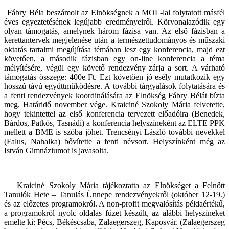
Fábry Béla beszámolt az Elnökségnek a MOL-lal folytatott másfél
éves egyeztetésének legújabb eredményeiről. Körvonalazódik egy
olyan támogatás, amelynek három fázisa van. Az első fázisban a
kerettantervek megjelenése után a természettudományos és műszaki
oktatás tartalmi megújítása témában lesz egy konferencia, majd ezt
követően, a második fázisban egy on-line konferencia a téma
mélyítésére, végül egy követő rendezvény zárja a sort. A várható
támogatás összege: 400e Ft. Ezt követően jó esély mutatkozik egy
hosszú távú együttműködésre. A további tárgyalások folytatására és
a fenti rendezvények koordinálására az Elnökség Fábry Bélát bízta
meg. Határidő november vége. Kraiciné Szokoly Mária felvetette,
hogy tekintettel az első konferencia tervezett előadóira (Benedek,
Bárdos, Patkós, Tasnádi) a konferencia helyszíneként az ELTE PPK
mellett a BME is szóba jöhet. Trencsényi László további nevekkel
(Falus, Nahalka) bővítette a fenti névsort. Helyszínként még az
István Gimnáziumot is javasolta.
Kraiciné Szokoly Mária tájékoztatta az Elnökséget a Felnőtt
Tanulók Hete – Tanulás Ünnepe rendezvényekről (október 12-19.)
és az előzetes programokról. A non-profit megvalósítás példaértékű,
a programokról nyolc oldalas füzet készült, az alábbi helyszíneket
emelte ki: Pécs, Békéscsaba, Zalaegerszeg, Kaposvár. (Zalaegerszeg