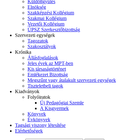
Küldöttgyűlés
Elnökség
Szakképzési Kollégium
Szakmai Kollégium
Vezetői Kollégium
ÚPSZ Szerkesztőbizottság
Szervezeti egységek
Tagozatok
Szakosztályok
Krónika
Állásfoglalások
Jeles évek az MPT-ben
Kis társaságtörténet
Emlékezet Bizottság
Megszűnt vagy átalakult szervezeti egységek
Tiszteletbeli tagok
Kiadványok
Folyóiratok
Új Pedagógiai Szemle
A Kisgyermek
Könyvek
Évkönyvek
Tagsági viszony létesítése
Elérhetőségek