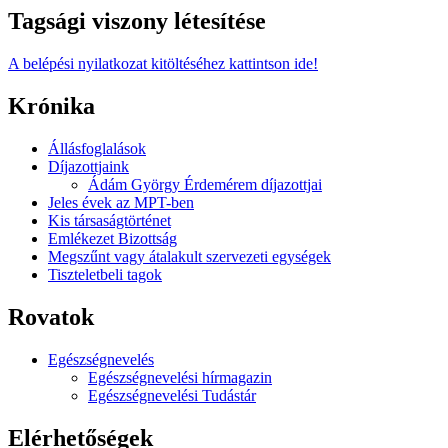
Tagsági viszony létesítése
A belépési nyilatkozat kitöltéséhez kattintson ide!
Krónika
Állásfoglalások
Díjazottjaink
Ádám György Érdemérem díjazottjai
Jeles évek az MPT-ben
Kis társaságtörténet
Emlékezet Bizottság
Megszűnt vagy átalakult szervezeti egységek
Tiszteletbeli tagok
Rovatok
Egészségnevelés
Egészségnevelési hírmagazin
Egészségnevelési Tudástár
Elérhetőségek