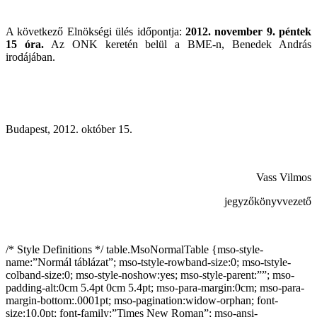
A következő Elnökségi ülés időpontja:
2012. november 9. péntek
15 óra.
Az ONK keretén belül a BME-n, Benedek András
irodájában.
Budapest, 2012. október 15.
Vass Vilmos
jegyzőkönyvvezető
/* Style Definitions */ table.MsoNormalTable {mso-style-
name:”Normál táblázat”; mso-tstyle-rowband-size:0; mso-tstyle-
colband-size:0; mso-style-noshow:yes; mso-style-parent:””; mso-
padding-alt:0cm 5.4pt 0cm 5.4pt; mso-para-margin:0cm; mso-para-
margin-bottom:.0001pt; mso-pagination:widow-orphan; font-
size:10.0pt; font-family:”Times New Roman”; mso-ansi-