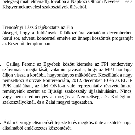
betegség miatt elmaradt), továbbá a Napközi Otthoni Nevelési – és a
Kisgyermeknevelési szakosztályok üléseiről.
Trencsényi László tájékoztatta az Eln
ökséget, hogy a Jubilánsok Találkozójára várhatóan decemberben
kerül sor, adventi koncerttel emelve az ünnepi köszöntés programját
az Ecseri úti templomban.
.
Csillag Ferenc az Egyebek között kiemelte az FPI rendezvény
színvonalas megtartását, valamint javasolta, hogy az MPT honlapja
álljon vissza a korábbi, hagyományos működésre. Készülünk a nagy
nemzetközi Korczak konferenciára, 2012. december 10-én az ELTE
PPK aulájában, az idei ONK-n való reprezentatív részvételünkre,
reményeink szerint az Ifjúsági szakosztály újjáalakulására. Nincs,
vagy nem eredményes a mozgás a Nemzetiségi- és Kollégiumi
szakosztályoknál, és a Zalai megyei tagozatban.
.
Ádám György elismerését fejezte ki és megköszönte a születésnapja
alkalmából emlékezetes köszöntését.