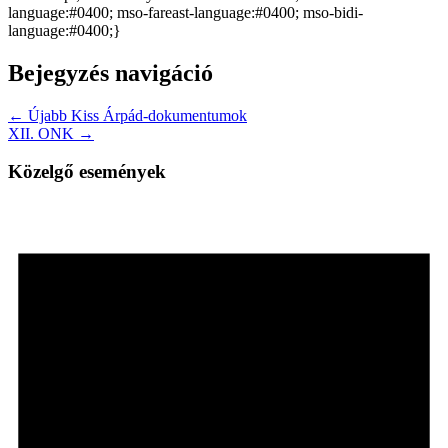
language:#0400; mso-fareast-language:#0400; mso-bidi-
language:#0400;}
Bejegyzés navigáció
← Újabb Kiss Árpád-dokumentumok
XII. ONK →
Közelgő események