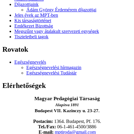
Díjazottjaink
Ádám György Érdemérem díjazottjai
Jeles évek az MPT-ben
Kis társaságtörténet
Emlékezet Bizottság
Megszűnt vagy átalakult szervezeti egységek
Tiszteletbeli tagok
Rovatok
Egészségnevelés
Egészségnevelési hírmagazin
Egészségnevelési Tudástár
Elérhetőségek
Magyar Pedagógiai Társaság
Alapítva 1891
Budapest VII. Kazinczy u. 23-27.
Postacím:
1364. Budapest, Pf. 176.
Tel./Fax:
06-1-461-4500/3886
E-mail:
mptiroda@gmail.com