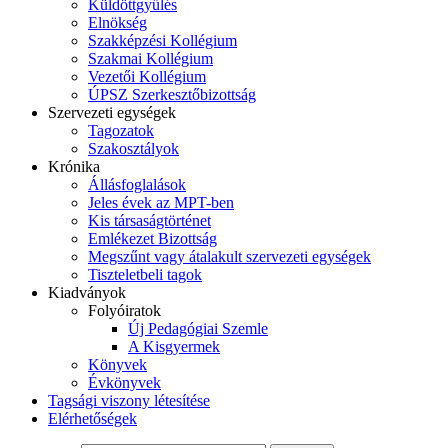
Küldöttgyűlés
Elnökség
Szakképzési Kollégium
Szakmai Kollégium
Vezetői Kollégium
ÚPSZ Szerkesztőbizottság
Szervezeti egységek
Tagozatok
Szakosztályok
Krónika
Állásfoglalások
Jeles évek az MPT-ben
Kis társaságtörténet
Emlékezet Bizottság
Megszűnt vagy átalakult szervezeti egységek
Tiszteletbeli tagok
Kiadványok
Folyóiratok
Új Pedagógiai Szemle
A Kisgyermek
Könyvek
Évkönyvek
Tagsági viszony létesítése
Elérhetőségek