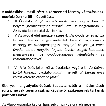
A
módosítások másik része a köznevelési törvény változásainak
megfelelően került módosításra:
1.
II. Óvodakép 6
. „A nemzeti, etnikai kisebbséghez tartozó”
helyett
„nemzetiséghez tartozó”
lett; Ez megtalálható IV.
Az óvoda kapcsolatai 3. –ban is.
2.
IV. Az óvodai élet megszervezése 4. „Az óvoda teljes nyitva
tartási idejében a gyermekekkel történő foglalkozások
mindegyikét óvodapedagógus irányítja” helyett
„a teljes
óvodai életet magába foglaló tevékenységek keretében
megszervezve, az óvodapedagógus jelenlétében és
közreműködésével”.
3.
VI. A fejlődés jellemzői az óvodáskor végére 3. „
Az ötéves
kortól kötelező óvodába járás”
helyett „
A három éves
kortól kötelező óvodába járás”.
Bizonyos
hangsúlyeltolódások tapasztalhatók a módosítások
során, melyek terén a szakma képviselői szükségesnek tartanak
pontosításokat:
Az Alapprogramba kapjon hangsúlyt, hogy „a családi nevelés