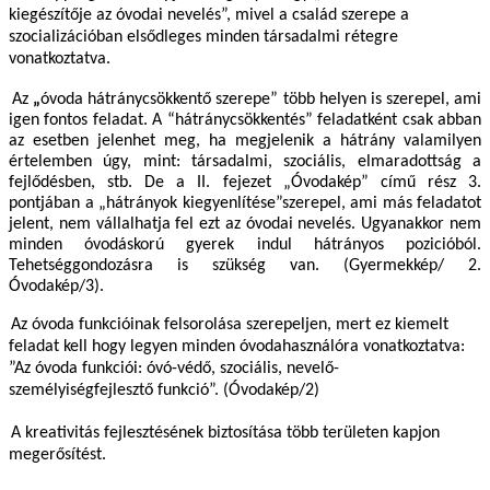
kiegészítője az óvodai nevelés”, mivel a család szerepe a
szocializációban elsődleges minden társadalmi rétegre
vonatkoztatva.
Az
„
óvoda hátránycsökkentő szerepe” több helyen is szerepel, ami
igen fontos feladat. A “hátránycsökkentés” feladatként csak abban
az esetben jelenhet meg, ha megjelenik a hátrány valamilyen
értelemben úgy, mint: társadalmi, szociális, elmaradottság a
fejlődésben, stb. De a II. fejezet „Óvodakép” című rész 3.
pontjában a „hátrányok kiegyenlítése”szerepel, ami más feladatot
jelent, nem vállalhatja fel ezt az óvodai nevelés. Ugyanakkor nem
minden óvodáskorú gyerek indul hátrányos pozicióból.
Tehetséggondozásra is szükség van. (Gyermekkép/ 2.
Óvodakép/3).
Az óvoda funkcióinak felsorolása szerepeljen, mert ez kiemelt
feladat kell hogy legyen minden óvodahasználóra vonatkoztatva:
”
Az óvoda funkciói: óvó-védő, szociális, nevelő-
személyiségfejlesztő funkció”. (Óvodakép/2)
A kreativitás fejlesztésének biztosítása több területen kapjon
megerősítést.