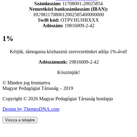
Számlaszám:
11708001-20025854
Nemzetközi bankszámlaszám (IBAN):
HU98117080012002585400000000
Swift kód:
OTPVHUHBXXX
Adószám:
19816009-2-42
1%
Kérjük, támogassa közhasznú szervezetünket adója 1%-ával!
Adószámunk:
19816009-2-42
Köszönjük!
© Minden jog fenntartva
Magyar Pedagógiai Társaság – 2019
Copyright © 2026 Magyar Pedagógiai Társaság honlapja
Design by ThemesDNA.com
Vissza a tetejére