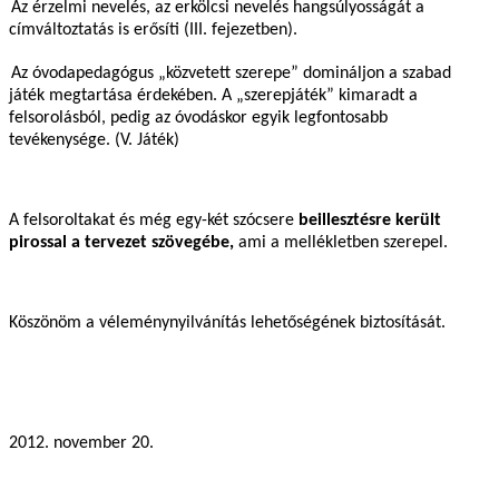
Az érzelmi nevelés, az erkölcsi nevelés hangsúlyosságát a
címváltoztatás is erősíti (III. fejezetben).
Az óvodapedagógus „közvetett szerepe” domináljon a szabad
játék megtartása érdekében. A „szerepjáték” kimaradt a
felsorolásból, pedig az óvodáskor egyik legfontosabb
tevékenysége. (V. Játék)
A felsoroltakat és még egy-két szócsere
beillesztésre került
pirossal a tervezet szövegébe,
ami a mellékletben szerepel.
Köszönöm a véleménynyilvánítás lehetőségének biztosítását.
2012. november 20.