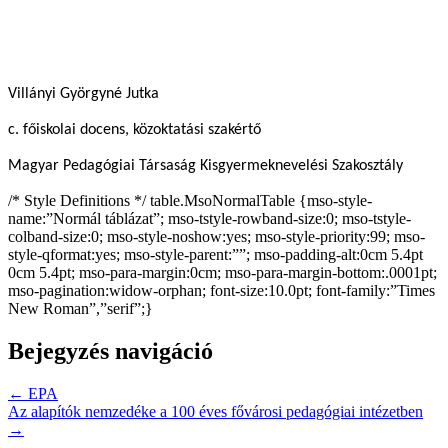
Villányi Györgyné Jutka
c. főiskolai docens, közoktatási szakértő
Magyar Pedagógiai Társaság Kisgyermeknevelési Szakosztály
/* Style Definitions */ table.MsoNormalTable {mso-style-
name:”Normál táblázat”; mso-tstyle-rowband-size:0; mso-tstyle-
colband-size:0; mso-style-noshow:yes; mso-style-priority:99; mso-
style-qformat:yes; mso-style-parent:””; mso-padding-alt:0cm 5.4pt
0cm 5.4pt; mso-para-margin:0cm; mso-para-margin-bottom:.0001pt;
mso-pagination:widow-orphan; font-size:10.0pt; font-family:”Times
New Roman”,”serif”;}
Bejegyzés navigáció
← EPA
Az alapítók nemzedéke a 100 éves fővárosi pedagógiai intézetben
→