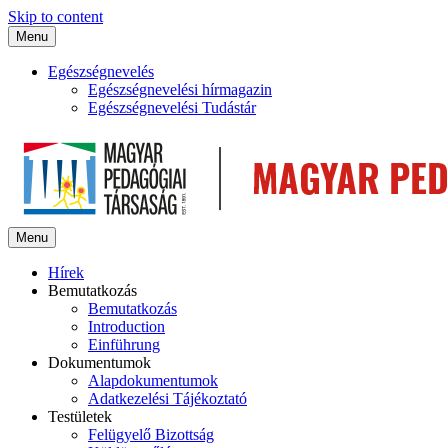
Skip to content
Menu
Egészségnevelés
Egészségnevelési hírmagazin
Egészségnevelési Tudástár
Menu
Hírek
Bemutatkozás
Bemutatkozás
Introduction
Einführung
Dokumentumok
Alapdokumentumok
Adatkezelési Tájékoztató
Testületek
Felügyelő Bizottság