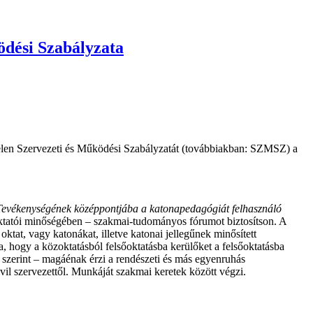
dési Szabályzata
elen Szervezeti és Működési Szabályzatát (továbbiakban: SZMSZ) a
Tevékenységének középpontjába a katonapedagógiát felhasználó
ktatói minőségében – szakmai-tudományos fórumot biztosítson. A
ktat, vagy katonákat, illetve katonai jellegűnek minősített
a, hogy a közoktatásból felsőoktatásba kerülőket a felsőoktatásba
ek szerint – magáénak érzi a rendészeti és más egyenruhás
vil szervezettől. Munkáját szakmai keretek között végzi.