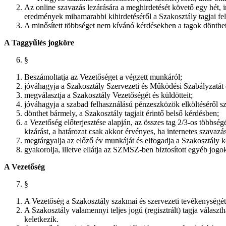
Az online szavazás lezárására a meghirdetését követő egy hét, 
eredmények mihamarabbi kihirdetéséről a Szakosztály tagjai fel
A minősített többséget nem kívánó kérdésekben a tagok dönthetn
A Taggyűlés jogköre
§
Beszámoltatja az Vezetőséget a végzett munkáról;
jóváhagyja a Szakosztály Szervezeti és Működési Szabályzatát 
megválasztja a Szakosztály Vezetőségét és küldötteit;
jóváhagyja a szabad felhasználású pénzeszközök elköltéséről s
dönthet bármely, a Szakosztály tagjait érintő belső kérdésben;
a Vezetőség előterjesztése alapján, az összes tag 2/3-os többsé
kizárást, a határozat csak akkor érvényes, ha internetes szavazá
megtárgyalja az előző év munkáját és elfogadja a Szakosztály k
gyakorolja, illetve ellátja az SZMSZ-ben biztosított egyéb jogok
A Vezetőség
§
A Vezetőség a Szakosztály szakmai és szervezeti tevékenységét k
A Szakosztály valamennyi teljes jogú (regisztrált) tagja válasz
keletkezik.