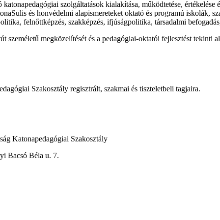
katonapedagógiai szolgáltatások kialakítása, működtetése, értékelése és
onaSulis és honvédelmi alapismereteket oktató és programú iskolák, sza
olitika, felnőttképzés, szakképzés, ifjúságpolitika, társadalmi befogadás,
tút személetű megközelítését és a pedagógiai-oktatói fejlesztést tekinti 
ógiai Szakosztály regisztrált, szakmai és tiszteletbeli tagjaira.
ág Katonapedagógiai Szakosztály
csó Béla u. 7.