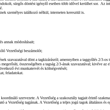
indokolt, sürgős döntést igénylő esetben több idővel kerülhet sor. Az 
é.
ek személyes találkozó nélkül, interneten keresztül is.
és annak módosításait;
zóló Vezetőségi beszámolót;
gének szavazatával dönt a tagkizárásról; amennyiben a taggyűlés 2/3-os 
s megerősíti, összességében a tagság 2/3-ának szavazatával; kivéve az el
övetkező évi munkatervét és költségvetését;
at, feladatokat.
oordináló szervezete. A Vezetőség a szakosztály tagjait érintő szakmai é
tható a Vezetőség tagjának. A Vezetőség a teljes jogú tagok általános é