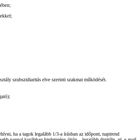
rében;
ekkel;
tály szubszidiaritás elve szerinti szakmai működését.
gató);
ívni, ha a tagok legalább 1/3-a írásban az időpont, napirend
ebb nappal korábban hirdetmény útján – legalább digitális, pl. e-mail