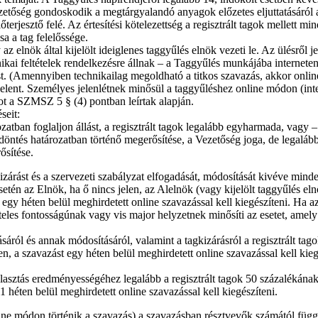
Vezetőség gondoskodik a megtárgyalandó anyagok előzetes eljuttatásáról
erjesztő felé. Az értesítési kötelezettség a regisztrált tagok mellett m
a a tag felelőssége.
 elnök által kijelölt ideiglenes taggyűlés elnök vezeti le. Az ülésről je
nikai feltételek rendelkezésre állnak – a Taggyűlés munkájába interneten
st. (Amennyiben technikailag megoldható a titkos szavazás, akkor online
lent. Személyes jelenlétnek minősül a taggyűléshez online módon (inter
ot a SZMSZ 5 § (4) pontban leírtak alapján.
seit:
ban foglaljon állást, a regisztrált tagok legalább egyharmada, vagy – s
öntés határozatban történő megerősítése, a Vezetőség joga, de legalább
ősítése.
kizárást és a szervezeti szabályzat elfogadását, módosítását kivéve min
n az Elnök, ha ő nincs jelen, az Alelnök (vagy kijelölt taggyűlés eln
 egy héten belül meghirdetett online szavazással kell kiegészíteni. Ha az
teles fontosságúnak vagy vis major helyzetnek minősíti az esetet, amely 
ról és annak módosításáról, valamint a tagkizárásról a regisztrált tag
n, a szavazást egy héten belül meghirdetett online szavazással kell kieg
álasztás eredményességéhez legalább a regisztrált tagok 50 százalékána
 héten belül meghirdetett online szavazással kell kiegészíteni.
ne módon történik a szavazás) a szavazásban résztvevők számától függe