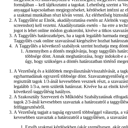
formájában – kell tájékoztatni a tagokat. Lehetőség szerint a 
anyaggal kapcsolatban megjegyzéseket, kérdéseket intézni az előt
a szakmai munkában részt kíván venni. Az elérhetőség biztosítás
A Taggyűlést az Elnök, akadályoztatása esetén az Alelnök vagy az
screenshot) kell vezetni. Akadályoztatás esetén – ha erre a tech
jogot is lehet online módon gyakorolni, kivéve a titkos szavazá
A Taggyűlés határozatképes, ha a tagok legalább harmada megje
Taggyűlés csak online szavazással kiegészítve hozhat határozat
A Taggyűlés a következő szabályok szerint hozhatja meg dönté
Amennyiben a döntés megkívánja, hogy taggyűlés határozat
többsége dönt. Annak meghatározása, hogy indokolt-e a d
úgy, hogy szükséges a döntés határozatban történő meger
A Vezetőség és a küldöttek megválasztását/visszahívását, a tag
egyharmadának egyszerű többsége dönt. Szavazategyenlőség eseté
regisztrált tagok 1/3-ánál kevesebben vesznek részt, a szavazást
legalább 1/3-a, nem születik határozat. Kivéve ha az elnök kivé
következő taggyűlésig hatályos.
A Szakosztály Szervezeti és Működési Szabályzatának elfogadásá
tagok 2/3-ánál kevesebben szavaztak a határozatról a taggyűlése
felfüggesztéséről.
A Vezetőség tagjait a tagság egyszerű többséggel választja, a v
kevesebben szavaztak a határozatról a taggyűlésen, a szavazást 1
Egyéb szakmai kérdésekben (akár személyesen, akár onli