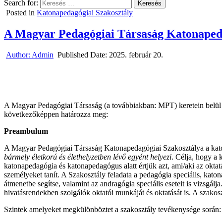
Search for:
Posted in
Katonapedagógiai Szakosztály
A Magyar Pedagógiai Társaság Katonapeda
Author:
Admin
Published Date:
2025. február 20.
A Magyar Pedagógiai Társaság (a továbbiakban: MPT) keretein belül
következőképpen határozza meg:
Preambulum
A Magyar Pedagógiai Társaság Katonapedagógiai Szakosztálya a katona
bármely életkorú és élethelyzetben lévő egyént helyezi
. Célja, hogy a
katonapedagógia és katonapedagógus alatt értjük azt, ami/aki az oktat
személyeket tanít. A Szakosztály feladata a pedagógia speciális, kato
átmenetbe segítse, valamint az andragógia speciális eseteit is vizsgálj
hivatásrendekben szolgálók oktatói munkáját és oktatását is. A szakos
Szintek amelyeket megkülönböztet a szakosztály tevékenysége során: