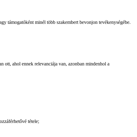
vagy támogatóként minél több szakembert bevonjon tevékenységébe.
an ott, ahol ennek relevanciája van, azonban mindenhol a
zzáférhetővé tétele;