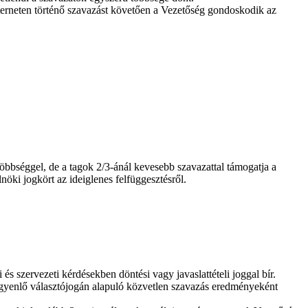
interneten történő szavazást követően a Vezetőség gondoskodik az
többséggel, de a tagok 2/3-ánál kevesebb szavazattal támogatja a
nöki jogkört az ideiglenes felfüggesztésről.
s szervezeti kérdésekben döntési vagy javaslattételi joggal bír.
s egyenlő választójogán alapuló közvetlen szavazás eredményeként