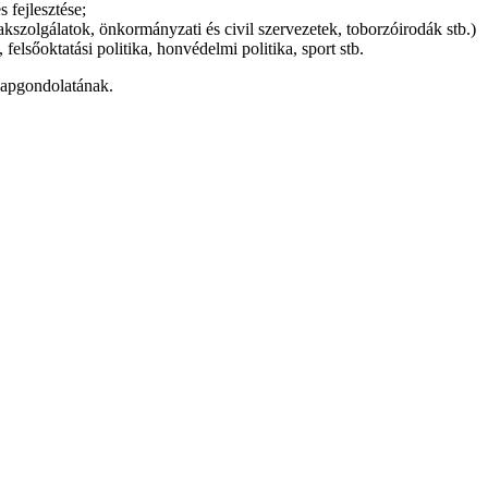
 fejlesztése;
kszolgálatok, önkormányzati és civil szervezetek, toborzóirodák stb.)
 felsőoktatási politika, honvédelmi politika, sport stb.
alapgondolatának.