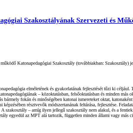
gógiai Szakosztályának Szervezeti és Műkö
 működő Katonapedagógiai Szakosztály (továbbiakban: Szakosztály) j
pedagógia elméletének és gyakorlatának fejlesztését tűzi ki céljául.
 katonapedagógiának – közoktatásban, felsőoktatásban és minden más o
ás bármely fokán és minőségében katonai ismereteket oktat, katonaként o
nai képzésében résztvevők módszertanának feltárása, fejlesztése. Feladat
a. A szakosztály – amíg ilyen jellegű szakosztály nem alakul, és a fenti
ztály egyedül az MPT alá tartozik, független minden állami vagy más ci