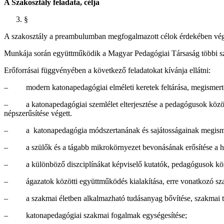
A Szakosztály feladata, célja
§
A szakosztály a preambulumban megfogalmazott célok érdekében végz
Munkája során együttműködik a Magyar Pedagógiai Társaság többi sza
Erőforrásai függvényében a következő feladatokat kívánja ellátni:
– modern katonapedagógiai elméleti keretek feltárása, megismertetés
– a katonapedagógiai szemlélet elterjesztése a pedagógusok között, 
népszerűsítése végett.
– a katonapedagógia módszertanának és sajátosságainak megisme
– a szülők és a tágabb mikrokörnyezet bevonásának erősítése a hiv
– a különböző diszciplínákat képviselő kutatók, pedagógusok közö
– ágazatok közötti együttműködés kialakítása, erre vonatkozó szak
– a szakmai életben alkalmazható tudásanyag bővítése, szakmai tap
– katonapedagógiai szakmai fogalmak egységesítése;