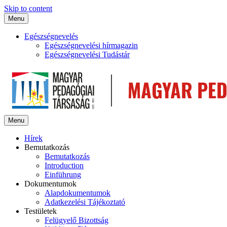
Skip to content
Menu
Egészségnevelés
Egészségnevelési hírmagazin
Egészségnevelési Tudástár
Menu
Hírek
Bemutatkozás
Bemutatkozás
Introduction
Einführung
Dokumentumok
Alapdokumentumok
Adatkezelési Tájékoztató
Testületek
Felügyelő Bizottság