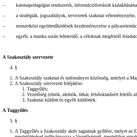
– katonapedagógiai rendszerek, információforrások kialakításának t
– a stratégiák, jogszabályok, tervezetek szakmai véleményezése, e
– nemzetközi együttműködések kezdeményezése a pályaorientáció t
– egyéb, a munka során felmerülő, a céloknak megfelelő feladat
A Szakosztály szervezete
§
A Szakosztály szakmai és tudományos közösség, amelyet a Magya
A Szakosztály szervezeti felépítése:
Taggyűlés;
Vezetőség (elnök, alelnök, titkár, felsőoktatásért felelős 
Szakmai küldött és egyéb küldöttek.
A Taggyűlés
§
A Taggyűlés a Szakosztály aktív tagjainak gyűlése, melyet az E
megjelölésével indítványozza a Vezetőségnél, megjelölve annak 