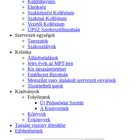
Küldöttgyűlés
Elnökség
Szakképzési Kollégium
Szakmai Kollégium
Vezetői Kollégium
ÚPSZ Szerkesztőbizottság
Szervezeti egységek
Tagozatok
Szakosztályok
Krónika
Állásfoglalások
Jeles évek az MPT-ben
Kis társaságtörténet
Emlékezet Bizottság
Megszűnt vagy átalakult szervezeti egységek
Tiszteletbeli tagok
Kiadványok
Folyóiratok
Új Pedagógiai Szemle
A Kisgyermek
Könyvek
Évkönyvek
Tagsági viszony létesítése
Elérhetőségek