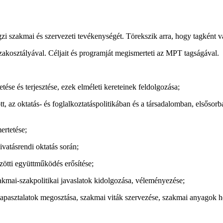
i szakmai és szervezeti tevékenységét. Törekszik arra, hogy tagként 
kosztályával. Céljait és programját megismerteti az MPT tagságával.
e és terjesztése, ezek elméleti kereteinek feldolgozása;
az oktatás- és foglalkoztatáspolitikában és a társadalomban, elsősorb
rtetése;
atásrendi oktatás során;
tti együttműködés erősítése;
mai-szakpolitikai javaslatok kidolgozása, véleményezése;
asztalatok megosztása, szakmai viták szervezése, szakmai anyagok ho