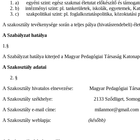
a) egyéni szint: egész szakmai életutat előkészítő és támogató 
b) intézményi szint: pl. tankerületek, iskolák, egyetemek, Kat
c) szakpolitikai szint: pl. foglalkoztatáspolitika, közoktatási p
A szakosztály tevékenysége során a teljes pálya (hivatásrendebeli) éle
A Szabályzat hatálya
1.§
A Szabályzat hatálya kiterjed a Magyar Pedagógiai Társaság Katonapedag
A Szakosztály adatai
§
A Szakosztály hivatalos elnevezése: Magyar Pedagógiai Társas
A Szakosztály székhelye: 2133 Sződliget, Somogyi Ba
A Szakosztály e-mail címe: milanmor@gmail.com
A Szakosztály weblapja:
(később)