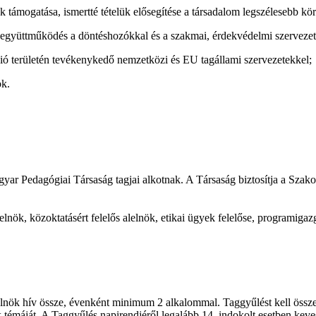
ámogatása, ismertté tételük elősegítése a társadalom legszélesebb kö
gyüttműködés a döntéshozókkal és a szakmai, érdekvédelmi szervezet
erületén tevékenykedő nemzetközi és EU tagállami szervezetekkel;
ok.
r Pedagógiai Társaság tagjai alkotnak. A Társaság biztosítja a Szakosz
alelnök, közoktatásért felelős alelnök, etikai ügyek felelőse, programigaz
lnök hív össze, évenként minimum 2 alkalommal. Taggyűlést kell összeh
témáját. A Taggyűlés napirendjéről legalább 14, indokolt esetben keves