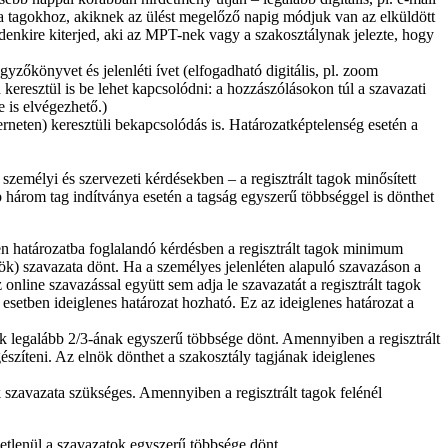
 a tagokhoz, akiknek az ülést megelőző napig módjuk van az elküldött
indenkire kiterjed, aki az MPT-nek vagy a szakosztálynak jelezte, hogy
gyzőkönyvet és jelenléti ívet (elfogadható digitális, pl. zoom
 keresztül is be lehet kapcsolódni: a hozzászólásokon túl a szavazati
 is elvégezhető.)
neten) keresztüli bekapcsolódás is. Határozatképtelenség esetén a
zemélyi és szervezeti kérdésekben – a regisztrált tagok minősített
 három tag indítványa esetén a tagság egyszerű többséggel is dönthet
den határozatba foglalandó kérdésben a regisztrált tagok minimum
ök) szavazata dönt. Ha a személyes jelenléten alapuló szavazáson a
 online szavazással együtt sem adja le szavazatát a regisztrált tagok
esetben ideiglenes határozat hozható. Ez az ideiglenes határozat a
ok legalább 2/3-ának egyszerű többsége dönt. Amennyiben a regisztrált
észíteni. Az elnök dönthet a szakosztály tagjának ideiglenes
k szavazata szükséges. Amennyiben a regisztrált tagok felénél
tlenül a szavazatok egyszerű többsége dönt.