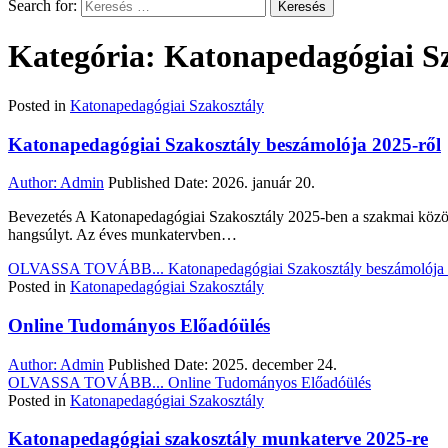
Search for:
Kategória: Katonapedagógiai S
Posted in
Katonapedagógiai Szakosztály
Katonapedagógiai Szakosztály beszámolója 2025-ről
Author:
Admin
Published Date:
2026. január 20.
Bevezetés A Katonapedagógiai Szakosztály 2025-ben a szakmai közöss
hangsúlyt. Az éves munkatervben…
OLVASSA TOVÁBB...
Katonapedagógiai Szakosztály beszámolója 
Posted in
Katonapedagógiai Szakosztály
Online Tudományos Előadóülés
Author:
Admin
Published Date:
2025. december 24.
OLVASSA TOVÁBB...
Online Tudományos Előadóülés
Posted in
Katonapedagógiai Szakosztály
Katonapedagógiai szakosztály munkaterve 2025-re