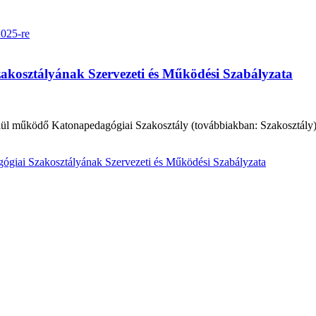
2025-re
kosztályának Szervezeti és Működési Szabályzata
l működő Katonapedagógiai Szakosztály (továbbiakban: Szakosztály) 
giai Szakosztályának Szervezeti és Működési Szabályzata