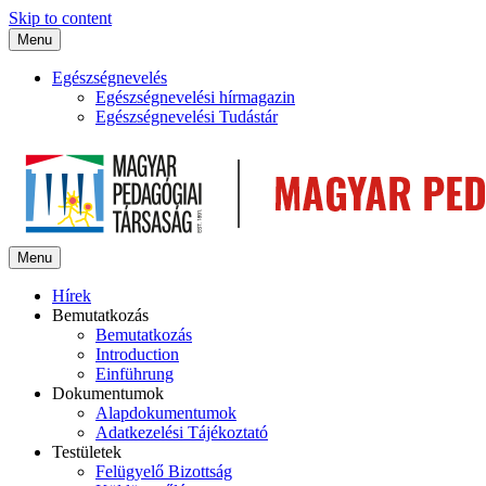
Skip to content
Menu
Egészségnevelés
Egészségnevelési hírmagazin
Egészségnevelési Tudástár
Menu
Hírek
Bemutatkozás
Bemutatkozás
Introduction
Einführung
Dokumentumok
Alapdokumentumok
Adatkezelési Tájékoztató
Testületek
Felügyelő Bizottság