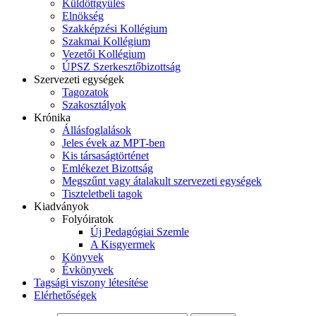
Küldöttgyűlés
Elnökség
Szakképzési Kollégium
Szakmai Kollégium
Vezetői Kollégium
ÚPSZ Szerkesztőbizottság
Szervezeti egységek
Tagozatok
Szakosztályok
Krónika
Állásfoglalások
Jeles évek az MPT-ben
Kis társaságtörténet
Emlékezet Bizottság
Megszűnt vagy átalakult szervezeti egységek
Tiszteletbeli tagok
Kiadványok
Folyóiratok
Új Pedagógiai Szemle
A Kisgyermek
Könyvek
Évkönyvek
Tagsági viszony létesítése
Elérhetőségek