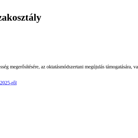
zakosztály
ég megerősítésére, az oktatásmódszertani megújulás támogatására, val
2025-ről