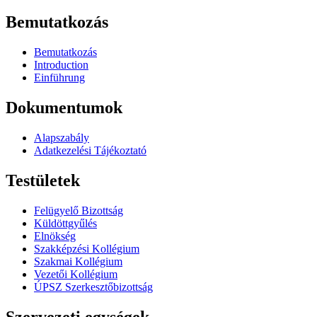
Bemutatkozás
Bemutatkozás
Introduction
Einführung
Dokumentumok
Alapszabály
Adatkezelési Tájékoztató
Testületek
Felügyelő Bizottság
Küldöttgyűlés
Elnökség
Szakképzési Kollégium
Szakmai Kollégium
Vezetői Kollégium
ÚPSZ Szerkesztőbizottság
Szervezeti egységek