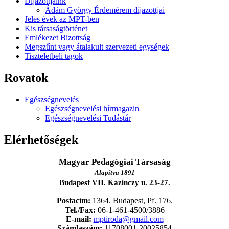
Díjazottjaink
Ádám György Érdemérem díjazottjai
Jeles évek az MPT-ben
Kis társaságtörténet
Emlékezet Bizottság
Megszűnt vagy átalakult szervezeti egységek
Tiszteletbeli tagok
Rovatok
Egészségnevelés
Egészségnevelési hírmagazin
Egészségnevelési Tudástár
Elérhetőségek
Magyar Pedagógiai Társaság
Alapítva 1891
Budapest VII. Kazinczy u. 23-27.
Postacím:
1364. Budapest, Pf. 176.
Tel./Fax:
06-1-461-4500/3886
E-mail:
mptiroda@gmail.com
Számlaszám:
11708001-20025854