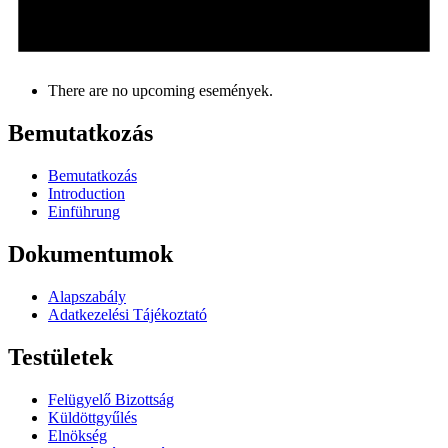
There are no upcoming események.
Bemutatkozás
Bemutatkozás
Introduction
Einführung
Dokumentumok
Alapszabály
Adatkezelési Tájékoztató
Testületek
Felügyelő Bizottság
Küldöttgyűlés
Elnökség