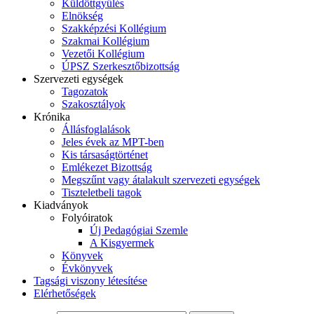
Küldöttgyűlés
Elnökség
Szakképzési Kollégium
Szakmai Kollégium
Vezetői Kollégium
ÚPSZ Szerkesztőbizottság
Szervezeti egységek
Tagozatok
Szakosztályok
Krónika
Állásfoglalások
Jeles évek az MPT-ben
Kis társaságtörténet
Emlékezet Bizottság
Megszűnt vagy átalakult szervezeti egységek
Tiszteletbeli tagok
Kiadványok
Folyóiratok
Új Pedagógiai Szemle
A Kisgyermek
Könyvek
Évkönyvek
Tagsági viszony létesítése
Elérhetőségek