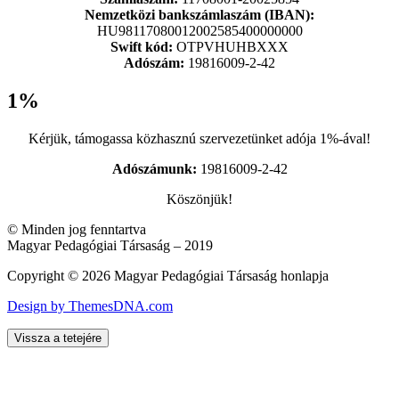
Nemzetközi bankszámlaszám (IBAN):
HU98117080012002585400000000
Swift kód:
OTPVHUHBXXX
Adószám:
19816009-2-42
1%
Kérjük, támogassa közhasznú szervezetünket adója 1%-ával!
Adószámunk:
19816009-2-42
Köszönjük!
© Minden jog fenntartva
Magyar Pedagógiai Társaság – 2019
Copyright © 2026 Magyar Pedagógiai Társaság honlapja
Design by ThemesDNA.com
Vissza a tetejére