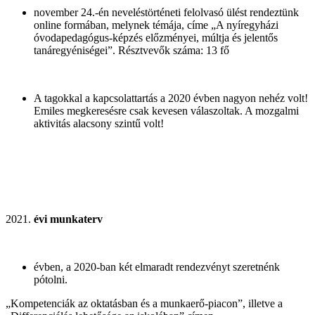
november 24.-én neveléstörténeti felolvasó ülést rendeztünk
online formában, melynek témája, címe „A nyíregyházi
óvodapedagógus-képzés előzményei, múltja és jelentős
tanáregyéniségei”. Résztvevők száma: 13 fő
A tagokkal a kapcsolattartás a 2020 évben nagyon nehéz volt!
Emiles megkeresésre csak kevesen válaszoltak. A mozgalmi
aktivitás alacsony szintű volt!
évi munkaterv
évben, a 2020-ban két elmaradt rendezvényt szeretnénk
pótolni.
„Kompetenciák az oktatásban és a munkaerő-piacon”, illetve a