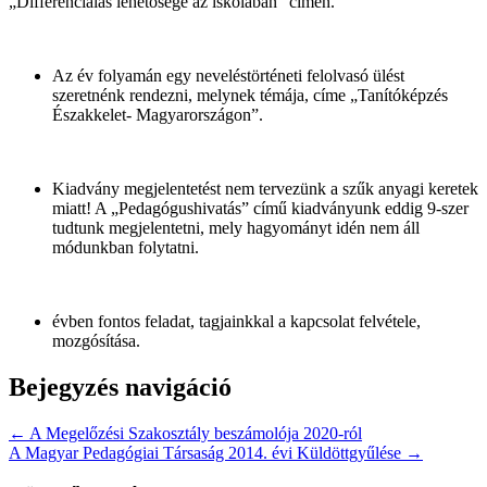
„Differenciálás lehetősége az iskolában” címen.
Az év folyamán egy neveléstörténeti felolvasó ülést
szeretnénk rendezni, melynek témája, címe „Tanítóképzés
Északkelet- Magyarországon”.
Kiadvány megjelentetést nem tervezünk a szűk anyagi keretek
miatt! A „Pedagógushivatás” című kiadványunk eddig 9-szer
tudtunk megjelentetni, mely hagyományt idén nem áll
módunkban folytatni.
évben fontos feladat, tagjainkkal a kapcsolat felvétele,
mozgósítása.
Bejegyzés navigáció
← A Megelőzési Szakosztály beszámolója 2020-ról
A Magyar Pedagógiai Társaság 2014. évi Küldöttgyűlése →