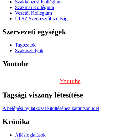
Szakképzési Kollégium
Szakmai Kollégium
Vezetői Kollégium
ÚPSZ Szerkesztőbizottság
Szervezeti egységek
Tagozatok
Szakosztályok
Youtube
Youtube
Tagsági viszony létesítése
A belépési nyilatkozat kitöltéséhez kattintson ide!
Krónika
Állásfoglalások