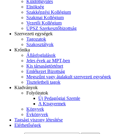
Küldöttgyűlés
Elnökség
Szakképzési Kollégium
Szakmai Kollégium
Vezetői Kollégium
ÚPSZ Szerkesztőbizottság
Szervezeti egységek
Tagozatok
Szakosztályok
Krónika
Állásfoglalások
Jeles évek az MPT-ben
Kis társaságtörténet
Emlékezet Bizottság
Megszűnt vagy átalakult szervezeti egységek
Tiszteletbeli tagok
Kiadványok
Folyóiratok
Új Pedagógiai Szemle
A Kisgyermek
Könyvek
Évkönyvek
Tagsági viszony létesítése
Elérhetőségek