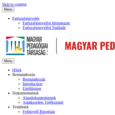
Skip to content
Menu
Egészségnevelés
Egészségnevelési hírmagazin
Egészségnevelési Tudástár
Menu
Hírek
Bemutatkozás
Bemutatkozás
Introduction
Einführung
Dokumentumok
Alapdokumentumok
Adatkezelési Tájékoztató
Testületek
Felügyelő Bizottság