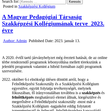
Search for:
Posted in
Szakképzési Kollégium
A Magyar Pedagógiai Társaság
Szakképzési Kollégiumának terve 2023.
évre
Author:
Admin
Published Date:
2023. január 13.
A 2020. évtől tartó járványhelyzet még érezteti hatását, de az online
térbe rendezendő programok lebonyolítása mellett törekszünk a
jelenléti programok valamint a hibrid formában zajló programok
szervezésére.
október 6-i elnökségi ülésen döntött arról, hogy a
Felnőttképzési Szakosztály és a Szakképzési Kollégium
egyesülve, együtt folytatja tevékenységét, melynek
fókuszában, fő irányvonalában továbbra is a
szakképzés
és
felnőttképzés
meghatározó elemei állnak, kiegészülve és
megerősítve a Felnőttképzési szakosztály -most már a
Szakképzési Kollégium -tagjaiként eddig folytatott
ismeretterjesztő és fejlesztő, felnőttképzéshez kapcsolódó