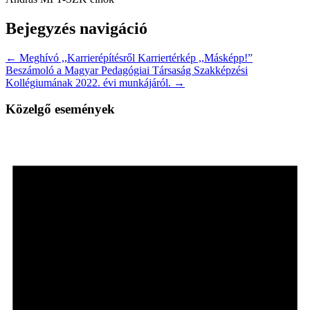
Bejegyzés navigáció
← Meghívó ,,Karrierépítésről Karriertérkép ,,Másképp!”
Beszámoló a Magyar Pedagógiai Társaság Szakképzési
Kollégiumának 2022. évi munkájáról. →
Közelgő események