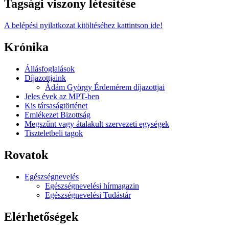
Tagsági viszony létesítése
A belépési nyilatkozat kitöltéséhez kattintson ide!
Krónika
Állásfoglalások
Díjazottjaink
Ádám György Érdemérem díjazottjai
Jeles évek az MPT-ben
Kis társaságtörténet
Emlékezet Bizottság
Megszűnt vagy átalakult szervezeti egységek
Tiszteletbeli tagok
Rovatok
Egészségnevelés
Egészségnevelési hírmagazin
Egészségnevelési Tudástár
Elérhetőségek