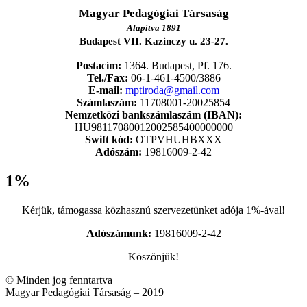
Magyar Pedagógiai Társaság
Alapítva 1891
Budapest VII. Kazinczy u. 23-27.
Postacím:
1364. Budapest, Pf. 176.
Tel./Fax:
06-1-461-4500/3886
E-mail:
mptiroda@gmail.com
Számlaszám:
11708001-20025854
Nemzetközi bankszámlaszám (IBAN):
HU98117080012002585400000000
Swift kód:
OTPVHUHBXXX
Adószám:
19816009-2-42
1%
Kérjük, támogassa közhasznú szervezetünket adója 1%-ával!
Adószámunk:
19816009-2-42
Köszönjük!
© Minden jog fenntartva
Magyar Pedagógiai Társaság – 2019