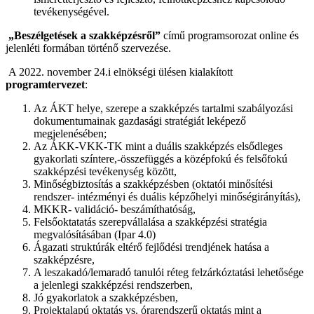
tevékenységével.
„Beszélgetések a szakképzésről”
című programsorozat online és
jelenléti formában történő szervezése.
A 2022. november 24.i elnökségi ülésen kialakított
programtervezet
:
Az ÁKT helye, szerepe a szakképzés tartalmi szabályozási
dokumentumainak gazdasági stratégiát leképező
megjelenésében;
Az ÁKK-VKK-TK mint a duális szakképzés elsődleges
gyakorlati színtere,-összefüggés a középfokú és felsőfokú
szakképzési tevékenység között,
Minőségbiztosítás a szakképzésben (oktatói minősítési
rendszer- intézményi és duális képzőhelyi minőségirányítás),
MKKR- validáció- beszámíthatóság,
Felsőoktatatás szerepvállalása a szakképzési stratégia
megvalósításában (Ipar 4.0)
Ágazati struktúrák eltérő fejlődési trendjének hatása a
szakképzésre,
A leszakadó/lemaradó tanulói réteg felzárkóztatási lehetősége
a jelenlegi szakképzési rendszerben,
Jó gyakorlatok a szakképzésben,
Projektalapú oktatás vs. órarendszerű oktatás mint a