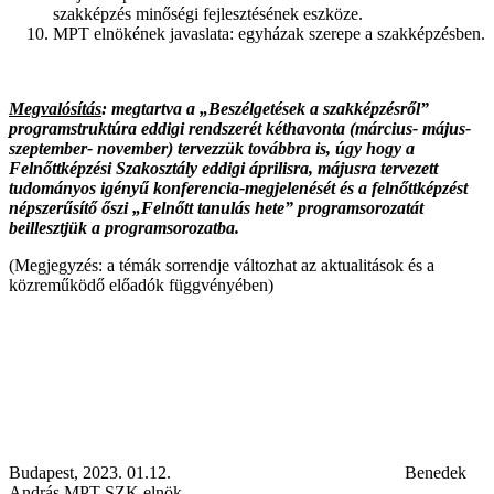
szakképzés minőségi fejlesztésének eszköze.
MPT elnökének javaslata: egyházak szerepe a szakképzésben.
Megvalósítás
: megtartva a „Beszélgetések a szakképzésről”
programstruktúra eddigi rendszerét kéthavonta (március- május-
szeptember- november) tervezzük továbbra is, úgy hogy a
Felnőttképzési Szakosztály eddigi áprilisra, májusra tervezett
tudományos igényű konferencia-megjelenését és a felnőttképzést
népszerűsítő őszi „Felnőtt tanulás hete” programsorozatát
beillesztjük a programsorozatba.
(Megjegyzés: a témák sorrendje változhat az aktualitások és a
közreműködő előadók függvényében)
Budapest, 2023. 01.12. Benedek
András MPT-SZK elnök