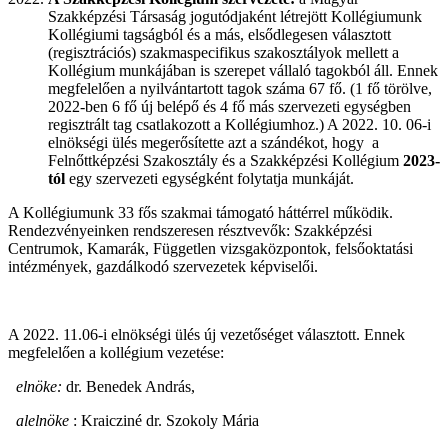
Szakképzési Társaság jogutódjaként létrejött Kollégiumunk
Kollégiumi tagságból és a más, elsődlegesen választott
(regisztrációs) szakmaspecifikus szakosztályok mellett a
Kollégium munkájában is szerepet vállaló tagokból áll. Ennek
megfelelően a nyilvántartott tagok száma 67 fő. (1 fő törölve,
2022-ben 6 fő új belépő és 4 fő más szervezeti egységben
regisztrált tag csatlakozott a Kollégiumhoz.) A 2022. 10. 06-i
elnökségi ülés megerősítette azt a szándékot, hogy a
Felnőttképzési Szakosztály és a Szakképzési Kollégium
2023-
tól
egy szervezeti egységként folytatja munkáját.
A Kollégiumunk 33 fős szakmai támogató háttérrel működik.
Rendezvényeinken rendszeresen résztvevők: Szakképzési
Centrumok, Kamarák, Független vizsgaközpontok, felsőoktatási
intézmények, gazdálkodó szervezetek képviselői.
A 2022. 11.06-i elnökségi ülés új vezetőséget választott. Ennek
megfelelően a kollégium vezetése:
elnöke:
dr. Benedek András,
alelnöke
: Kraicziné dr. Szokoly Mária