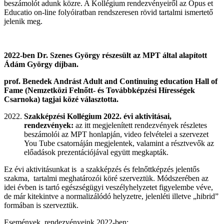
beszámolót adunk közre. A Kollégium rendezvényeiről az Opus et
Educatio on-line folyóiratban rendszeresen rövid tartalmi ismertető
jelenik meg.
2022-ben Dr. Szenes György részesült az MPT által alapított
Ádám György díjban.
prof. Benedek Andrást Adult and Continuing education Hall of
Fame (Nemzetközi Felnőtt- és Továbbképzési Hírességek
Csarnoka) tagjai közé választotta.
Szakképzési Kollégium 2022. évi aktivitásai,
rendezvények:
az itt megjelenített rendezvények részletes
beszámolói az MPT honlapján, video felvételei a szervezet
You Tube csatornáján megjelentek, valamint a résztvevők az
előadások prezentációjával együtt megkapták.
Ez évi aktivitásunkat is a szakképzés és felnőttképzés jelentős
szakma, tartalmi meghatározói köré szerveztük. Módszerében az
idei évben is tartó egészségügyi veszélyhelyzetet figyelembe véve,
de már kitekintve a normalizálódó helyzetre, jelenléti illetve „hibrid”
formában is szerveztük.
Események, rendezvényeink 2022-ben: