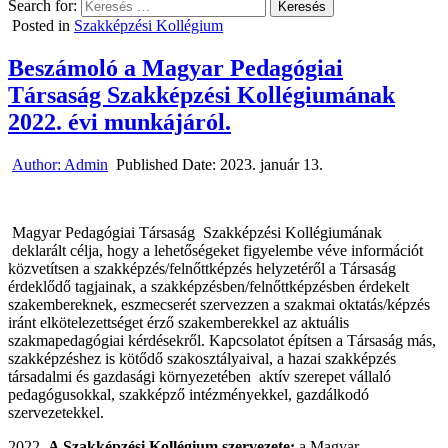
Search for:
Posted in
Szakképzési Kollégium
Beszámoló a Magyar Pedagógiai
Társaság Szakképzési Kollégiumának
2022. évi munkájáról.
Author:
Admin
Published Date:
2023. január 13.
Magyar Pedagógiai Társaság Szakképzési Kollégiumának
deklarált célja, hogy a lehetőségeket figyelembe véve információt
közvetítsen a szakképzés/felnőttképzés helyzetéről a Társaság
érdeklődő tagjainak, a szakképzésben/felnőttképzésben érdekelt
szakembereknek, eszmecserét szervezzen a szakmai oktatás/képzés
iránt elkötelezettséget érző szakemberekkel az aktuális
szakmapedagógiai kérdésekről. Kapcsolatot építsen a Társaság más,
szakképzéshez is kötődő szakosztályaival, a hazai szakképzés
társadalmi és gazdasági környezetében aktív szerepet vállaló
pedagógusokkal, szakképző intézményekkel, gazdálkodó
szervezetekkel.
A Szakképzési Kollégium szervezete:
a Magyar