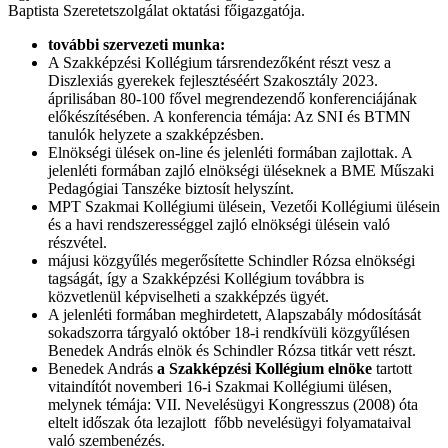
Baptista Szeretetszolgálat oktatási főigazgatója.
további szervezeti munka:
A Szakképzési Kollégium társrendezőként részt vesz a
Diszlexiás gyerekek fejlesztéséért Szakosztály 2023.
áprilisában 80-100 fővel megrendezendő konferenciájának
előkészítésében. A konferencia témája: Az SNI és BTMN
tanulók helyzete a szakképzésben.
Elnökségi ülések on-line és jelenléti formában zajlottak. A
jelenléti formában zajló elnökségi üléseknek a BME Műszaki
Pedagógiai Tanszéke biztosít helyszínt.
MPT Szakmai Kollégiumi ülésein, Vezetői Kollégiumi ülésein
és a havi rendszerességgel zajló elnökségi ülésein való
részvétel.
májusi közgyűlés megerősítette Schindler Rózsa elnökségi
tagságát, így a Szakképzési Kollégium továbbra is
közvetlenül képviselheti a szakképzés ügyét.
A jelenléti formában meghirdetett, Alapszabály módosítását
sokadszorra tárgyaló október 18-i rendkívüli közgyűlésen
Benedek András elnök és Schindler Rózsa titkár vett részt.
Benedek András
a Szakképzési Kollégium elnöke
tartott
vitaindítót novemberi 16-i Szakmai Kollégiumi ülésen,
melynek témája: VII. Nevelésügyi Kongresszus (2008) óta
eltelt időszak óta lezajlott főbb nevelésügyi folyamataival
való szembenézés.