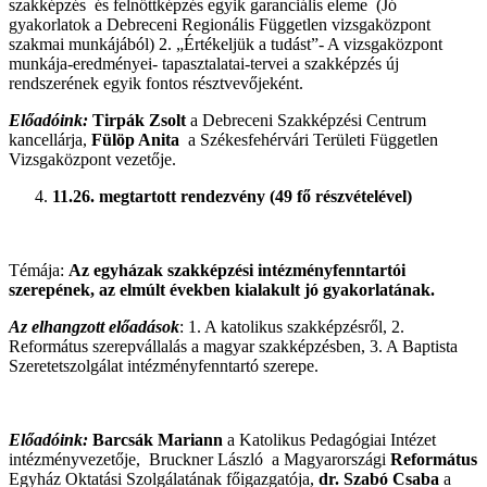
szakképzés és felnőttképzés egyik garanciális eleme (Jó
gyakorlatok a Debreceni Regionális Független vizsgaközpont
szakmai munkájából) 2. „Értékeljük a tudást”- A vizsgaközpont
munkája-eredményei- tapasztalatai-tervei a szakképzés új
rendszerének egyik fontos résztvevőjeként.
Előadóink:
Tirpák Zsolt
a Debreceni Szakképzési Centrum
kancellárja,
Fülöp Anita
a Székesfehérvári Területi Független
Vizsgaközpont vezetője.
11.26. megtartott rendezvény (49 fő részvételével)
Témája:
Az egyházak szakképzési intézményfenntartói
szerepének, az elmúlt években kialakult jó gyakorlatának.
Az elhangzott előadások
: 1. A katolikus szakképzésről, 2.
Református szerepvállalás a magyar szakképzésben, 3. A Baptista
Szeretetszolgálat intézményfenntartó szerepe.
Előadóink:
Barcsák Mariann
a Katolikus Pedagógiai Intézet
intézményvezetője,
Bruckner László a Magyarországi
Református
Egyház Oktatási Szolgálatának főigazgatója,
dr. Szabó Csaba
a