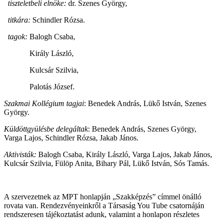
tiszteletbeli elnöke:
dr. Szenes György,
titkára:
Schindler Rózsa.
tagok:
Balogh Csaba,
Király László,
Kulcsár Szilvia,
Palotás József.
Szakmai Kollégium tagjai
: Benedek András, Lükő István, Szenes
György.
Küldöttgyülésbe delegáltak
: Benedek András, Szenes György,
Varga Lajos, Schindler Rózsa, Jakab János.
Aktivisták:
Balogh Csaba, Király László, Varga Lajos, Jakab János,
Kulcsár Szilvia, Fülöp Anita, Bihary Pál, Lükő István, Sós Tamás.
A szervezetnek az MPT honlapján „Szakképzés” címmel önálló
rovata van. Rendezvényeinkről a Társaság You Tube csatornáján
rendszeresen tájékoztatást adunk, valamint a honlapon részletes