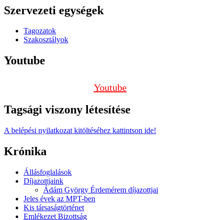
Szervezeti egységek
Tagozatok
Szakosztályok
Youtube
Youtube
Tagsági viszony létesítése
A belépési nyilatkozat kitöltéséhez kattintson ide!
Krónika
Állásfoglalások
Díjazottjaink
Ádám György Érdemérem díjazottjai
Jeles évek az MPT-ben
Kis társaságtörténet
Emlékezet Bizottság