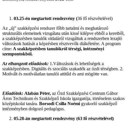
03.25-én megtartott rendezvény (
36 fő részvételével)
Az „új” szakképzési rendszer főbb tartalmi és meghatározó
strukturális elemeinek vizsgálata után kissé kilépve ebből a keretből,
a szakképzésben tanulók oldaláról vizsgáltuk a rendszerben lezajló
változások hatását a képzésben résztvevők diákéletére. A program
címe:
A szakképzésben tanulókról térségi, intézményi
szempontokból.
Az
elhangzott előadások:
1.Változások és lehetőségek a
szakképzésben. Digitális és szociális szakadék az ózdi térségben. 2.
Motívált és motíválatlan tanulói attitűd és ami mögötte van.
Előadóink:
Alabán Péter,
az Ózd Szakképzési Centrum Gábor
Áron Technikum és Szakképző Iskola igazgatója, történelem szakos
középiskolai tanára.
Borsodi Csilla Noémi
gyakorló szakképző
intézményben dolgozó pedagógus.
05.28-án megtartott rendezvény (63 fő részvételével)