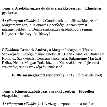
Témája:
A sokdimenziós dualitás a szakképzésben→Elmélet és
gyakorlat.
Az elhangzott előadások
: 1.Gondolatok a duális szakképzésről
Magyarországon, 2. A dualitás lehetőségei a szakképzési
intézményekben, 3. Duális szakképzés gazdálkodói szemmel →
Kényszer-lehetőség- felelősség?
Előadóink:
Benedek András,
a Magyar Pedagógiai Társaság
Szakképzési Kollégiumának elnöke,
Dr. Hafiek Andrea
, Budapest
Komplex Szakképzési Centrum kancellárja,
Salamonné Maráczi
Erika,
Német-Magyar Tudásközpont Kft. szakképzés-fejlesztési
szakértője, duális szakképzési tanácsadó.
10. 06. án megtartott rendezvény
(74+26 fő részvételével)
Témája:
Kimenetszabályozás a szakképzésben→független
vizsgaközpontok
.
Az elhangzott előadások:
1.A vizsgaközpont, mint a minőségi