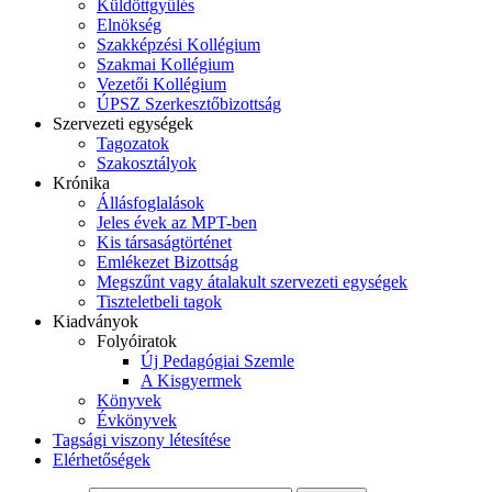
Küldöttgyűlés
Elnökség
Szakképzési Kollégium
Szakmai Kollégium
Vezetői Kollégium
ÚPSZ Szerkesztőbizottság
Szervezeti egységek
Tagozatok
Szakosztályok
Krónika
Állásfoglalások
Jeles évek az MPT-ben
Kis társaságtörténet
Emlékezet Bizottság
Megszűnt vagy átalakult szervezeti egységek
Tiszteletbeli tagok
Kiadványok
Folyóiratok
Új Pedagógiai Szemle
A Kisgyermek
Könyvek
Évkönyvek
Tagsági viszony létesítése
Elérhetőségek