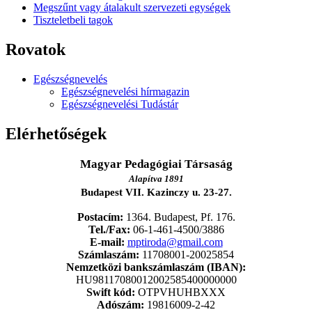
Megszűnt vagy átalakult szervezeti egységek
Tiszteletbeli tagok
Rovatok
Egészségnevelés
Egészségnevelési hírmagazin
Egészségnevelési Tudástár
Elérhetőségek
Magyar Pedagógiai Társaság
Alapítva 1891
Budapest VII. Kazinczy u. 23-27.
Postacím:
1364. Budapest, Pf. 176.
Tel./Fax:
06-1-461-4500/3886
E-mail:
mptiroda@gmail.com
Számlaszám:
11708001-20025854
Nemzetközi bankszámlaszám (IBAN):
HU98117080012002585400000000
Swift kód:
OTPVHUHBXXX
Adószám:
19816009-2-42