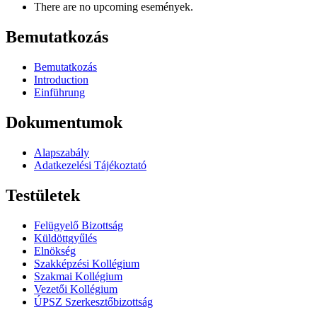
There are no upcoming események.
Bemutatkozás
Bemutatkozás
Introduction
Einführung
Dokumentumok
Alapszabály
Adatkezelési Tájékoztató
Testületek
Felügyelő Bizottság
Küldöttgyűlés
Elnökség
Szakképzési Kollégium
Szakmai Kollégium
Vezetői Kollégium
ÚPSZ Szerkesztőbizottság