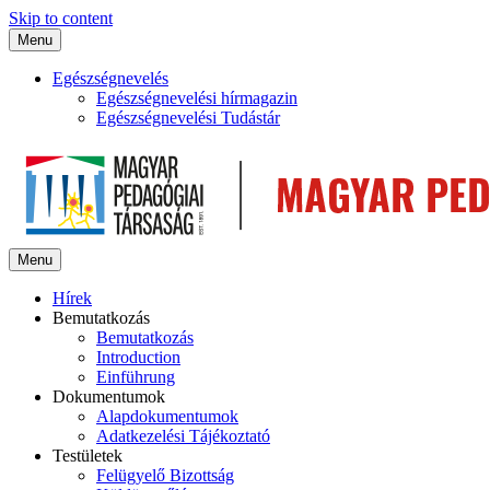
Skip to content
Menu
Egészségnevelés
Egészségnevelési hírmagazin
Egészségnevelési Tudástár
Menu
Hírek
Bemutatkozás
Bemutatkozás
Introduction
Einführung
Dokumentumok
Alapdokumentumok
Adatkezelési Tájékoztató
Testületek
Felügyelő Bizottság