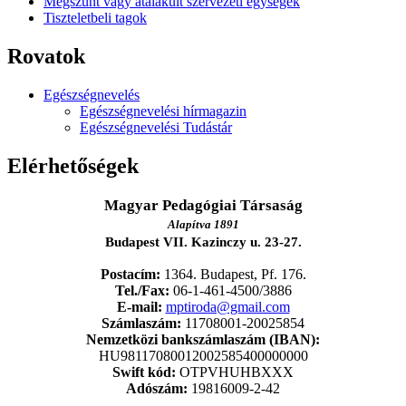
Megszűnt vagy átalakult szervezeti egységek
Tiszteletbeli tagok
Rovatok
Egészségnevelés
Egészségnevelési hírmagazin
Egészségnevelési Tudástár
Elérhetőségek
Magyar Pedagógiai Társaság
Alapítva 1891
Budapest VII. Kazinczy u. 23-27.
Postacím:
1364. Budapest, Pf. 176.
Tel./Fax:
06-1-461-4500/3886
E-mail:
mptiroda@gmail.com
Számlaszám:
11708001-20025854
Nemzetközi bankszámlaszám (IBAN):
HU98117080012002585400000000
Swift kód:
OTPVHUHBXXX
Adószám:
19816009-2-42