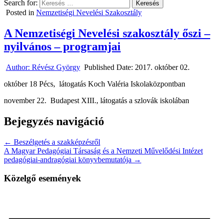
Search for:
Posted in
Nemzetiségi Nevelési Szakosztály
A Nemzetiségi Nevelési szakosztály őszi –
nyilvános – programjai
Author:
Révész György
Published Date:
2017. október 02.
október 18 Pécs, látogatás Koch Valéria Iskolaközpontban
november 22. Budapest XIII., látogatás a szlovák iskolában
Bejegyzés navigáció
← Beszélgetés a szakképzésről
A Magyar Pedagógiai Társaság és a Nemzeti Művelődési Intézet
pedagógiai-andragógiai könyvbemutatója →
Közelgő események