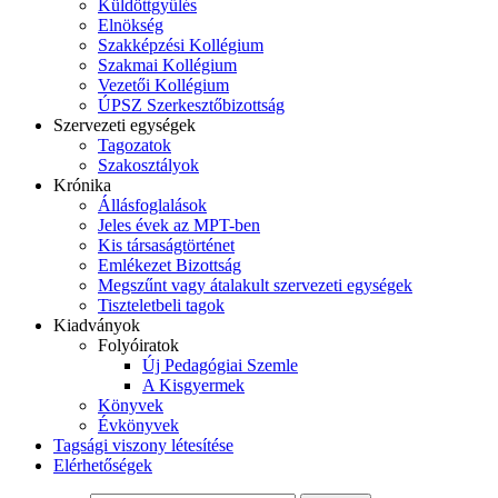
Küldöttgyűlés
Elnökség
Szakképzési Kollégium
Szakmai Kollégium
Vezetői Kollégium
ÚPSZ Szerkesztőbizottság
Szervezeti egységek
Tagozatok
Szakosztályok
Krónika
Állásfoglalások
Jeles évek az MPT-ben
Kis társaságtörténet
Emlékezet Bizottság
Megszűnt vagy átalakult szervezeti egységek
Tiszteletbeli tagok
Kiadványok
Folyóiratok
Új Pedagógiai Szemle
A Kisgyermek
Könyvek
Évkönyvek
Tagsági viszony létesítése
Elérhetőségek