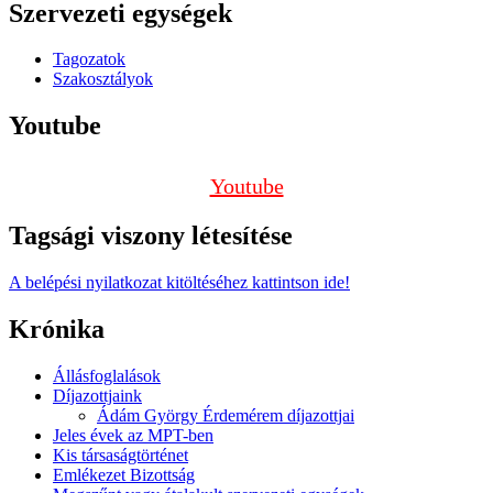
Szervezeti egységek
Tagozatok
Szakosztályok
Youtube
Youtube
Tagsági viszony létesítése
A belépési nyilatkozat kitöltéséhez kattintson ide!
Krónika
Állásfoglalások
Díjazottjaink
Ádám György Érdemérem díjazottjai
Jeles évek az MPT-ben
Kis társaságtörténet
Emlékezet Bizottság