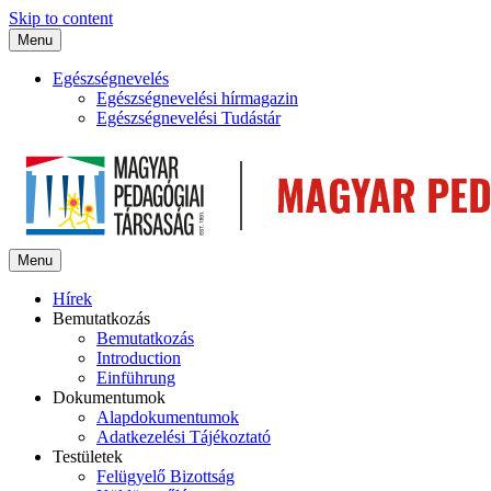
Skip to content
Menu
Egészségnevelés
Egészségnevelési hírmagazin
Egészségnevelési Tudástár
Menu
Hírek
Bemutatkozás
Bemutatkozás
Introduction
Einführung
Dokumentumok
Alapdokumentumok
Adatkezelési Tájékoztató
Testületek
Felügyelő Bizottság