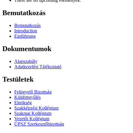
There are no upcoming események.
Bemutatkozás
Bemutatkozás
Introduction
Einführung
Dokumentumok
Alapszabály
Adatkezelési Tájékoztató
Testületek
Felügyelő Bizottság
Küldöttgyűlés
Elnökség
Szakképzési Kollégium
Szakmai Kollégium
Vezetői Kollégium
ÚPSZ Szerkesztőbizottság