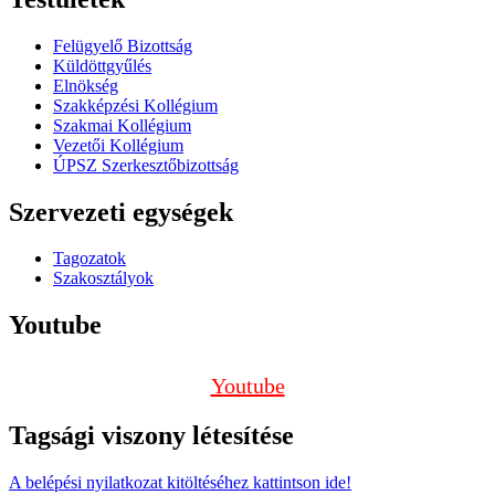
Felügyelő Bizottság
Küldöttgyűlés
Elnökség
Szakképzési Kollégium
Szakmai Kollégium
Vezetői Kollégium
ÚPSZ Szerkesztőbizottság
Szervezeti egységek
Tagozatok
Szakosztályok
Youtube
Youtube
Tagsági viszony létesítése
A belépési nyilatkozat kitöltéséhez kattintson ide!