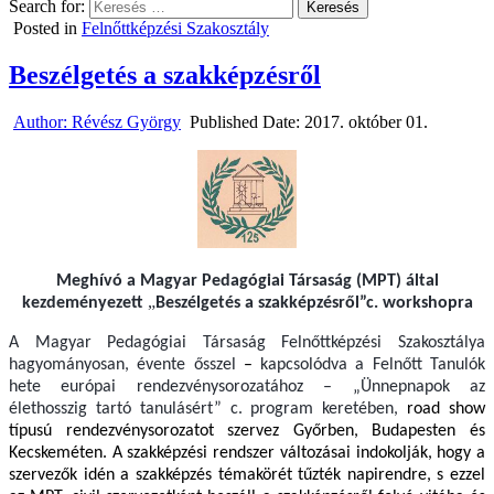
Search for:
Posted in
Felnőttképzési Szakosztály
Beszélgetés a szakképzésről
Author:
Révész György
Published Date:
2017. október 01.
Meghívó a Magyar Pedagógiai Társaság (MPT) által
„
kezdeményezett
Beszélgetés a szakképzésről”c. workshopra
A Magyar Pedagógiai Társaság Felnőttképzési Szakosztálya
hagyományosan, évente ősszel
–
kapcsolódva a Felnőtt Tanulók
hete európai rendezvénysorozatához –
„Ünnepnapok az
élethosszig tartó tanulásért” c. program keretében,
road show
típusú rendezvénysorozatot szervez Győrben, Budapesten és
Kecskeméten. A szakképzési rendszer változásai indokolják, hogy a
szervezők idén a szakképzés témakörét tűzték napirendre, s ezzel