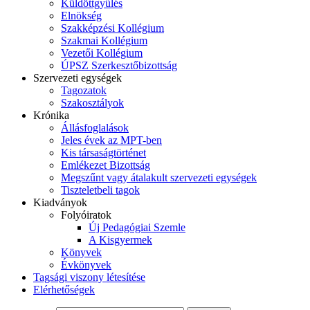
Küldöttgyűlés
Elnökség
Szakképzési Kollégium
Szakmai Kollégium
Vezetői Kollégium
ÚPSZ Szerkesztőbizottság
Szervezeti egységek
Tagozatok
Szakosztályok
Krónika
Állásfoglalások
Jeles évek az MPT-ben
Kis társaságtörténet
Emlékezet Bizottság
Megszűnt vagy átalakult szervezeti egységek
Tiszteletbeli tagok
Kiadványok
Folyóiratok
Új Pedagógiai Szemle
A Kisgyermek
Könyvek
Évkönyvek
Tagsági viszony létesítése
Elérhetőségek