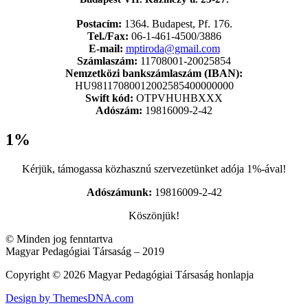
Postacím:
1364. Budapest, Pf. 176.
Tel./Fax:
06-1-461-4500/3886
E-mail:
mptiroda@gmail.com
Számlaszám:
11708001-20025854
Nemzetközi bankszámlaszám (IBAN):
HU98117080012002585400000000
Swift kód:
OTPVHUHBXXX
Adószám:
19816009-2-42
1%
Kérjük, támogassa közhasznú szervezetünket adója 1%-ával!
Adószámunk:
19816009-2-42
Köszönjük!
© Minden jog fenntartva
Magyar Pedagógiai Társaság – 2019
Copyright © 2026 Magyar Pedagógiai Társaság honlapja
Design by ThemesDNA.com