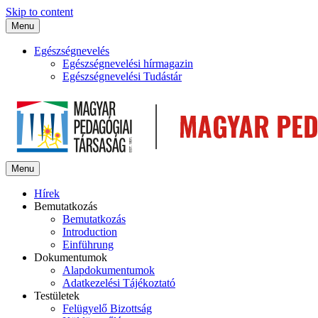
Skip to content
Menu
Egészségnevelés
Egészségnevelési hírmagazin
Egészségnevelési Tudástár
Menu
Hírek
Bemutatkozás
Bemutatkozás
Introduction
Einführung
Dokumentumok
Alapdokumentumok
Adatkezelési Tájékoztató
Testületek
Felügyelő Bizottság