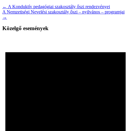
← A Konduktív pedagógiai szakosztály őszi rendezvényei
A Nemzetiségi Nevelési szakosztály őszi – nyilvános – programjai
→
Közelgő események