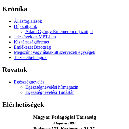
Krónika
Állásfoglalások
Díjazottjaink
Ádám György Érdemérem díjazottjai
Jeles évek az MPT-ben
Kis társaságtörténet
Emlékezet Bizottság
Megszűnt vagy átalakult szervezeti egységek
Tiszteletbeli tagok
Rovatok
Egészségnevelés
Egészségnevelési hírmagazin
Egészségnevelési Tudástár
Elérhetőségek
Magyar Pedagógiai Társaság
Alapítva 1891
Budapest VII. Kazinczy u. 23-27.