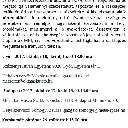
az MPT, civil szervezetként beszáll a szakképzésről folyó vitába és
megszólítja valamennyi szakosztályát, tagozatát és a szakképzés
területén érintett szakembert a részvételre. A kis létszámú, aktív
közreműködést feltételező nyitott és őszinte szakmai beszélgetés
keretében azt reméljük, hogy sikerül körvonalazni a helyi
problémákat, megismerni a jó gyakorlatokat, összegyűjteni a
változtatások reális lehetőségére vonatkozó javaslatokat, s ennek
alapján az MPT, civil szervezetként állást foglalhat a szakképzés
megújítására irányuló vitákban.
Győr: 2017. október 10, kedd, 15.00-18.00 óra
Széchenyi István Egyetem:
9026 Győr, Egyetem tér 1.
Helyi szervező: Mészáros Attila egyetemi oktató
meszaros@oktataskutato.hu
Budapest: 2017.
október 17, kedd 15.00-18.00 óra
Meta don Bosco Szakközépiskola 1119 Budapest Mérnök u. 39.
Helyi szervező: Somogyi Zsuzsa
igazgató
somogyi@metakepzes.hu
Kecskemét:
október 26. csütörtök 15.00 óra