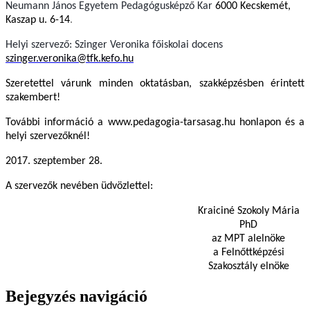
Neumann János Egyetem Pedagógusképző Kar
6000 Kecskemét,
Kaszap u. 6-14
.
Helyi szervező: Szinger Veronika főiskolai docens
szinger.veronika@tfk.kefo.hu
Szeretettel várunk minden oktatásban, szakképzésben érintett
szakembert!
További információ a www.pedagogia-tarsasag.hu honlapon és a
helyi szervezőknél!
2017. szeptember 28.
A szervezők nevében üdvözlettel:
Kraiciné Szokoly Mária
PhD
az MPT alelnöke
a Felnőttképzési
Szakosztály elnöke
Bejegyzés navigáció