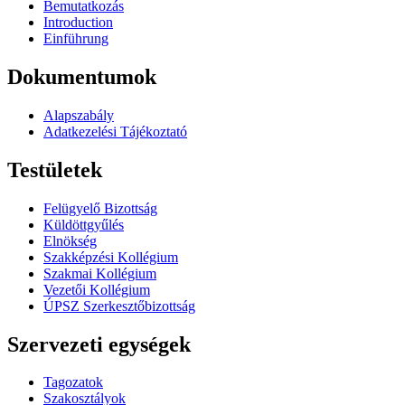
Bemutatkozás
Introduction
Einführung
Dokumentumok
Alapszabály
Adatkezelési Tájékoztató
Testületek
Felügyelő Bizottság
Küldöttgyűlés
Elnökség
Szakképzési Kollégium
Szakmai Kollégium
Vezetői Kollégium
ÚPSZ Szerkesztőbizottság
Szervezeti egységek
Tagozatok
Szakosztályok