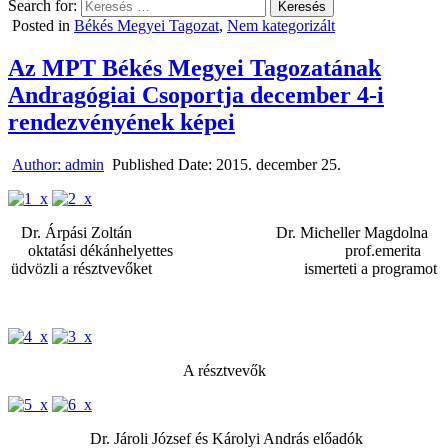
Search for:
Posted in
Békés Megyei Tagozat
,
Nem kategorizált
Az MPT Békés Megyei Tagozatának
Andragógiai Csoportja december 4-i
rendezvényének képei
Author:
admin
Published Date:
2015. december 25.
Dr. Árpási Zoltán Dr. Micheller Magdolna
oktatási dékánhelyettes prof.emerita
üdvözli a résztvevőket ismerteti a programot
A résztvevők
Dr. Jároli József és Károlyi András előadók