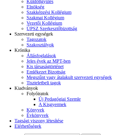
Küldöttgyűlés
Elnökség
Szakképzési Kollégium
Szakmai Kollégium
Vezetői Kollégium
ÚPSZ Szerkesztőbizottság
Szervezeti egységek
Tagozatok
Szakosztályok
Krónika
Állásfoglalások
Jeles évek az MPT-ben
Kis társaságtörténet
Emlékezet Bizottság
Megszűnt vagy átalakult szervezeti egységek
Tiszteletbeli tagok
Kiadványok
Folyóiratok
Új Pedagógiai Szemle
A Kisgyermek
Könyvek
Évkönyvek
Tagsági viszony létesítése
Elérhetőségek