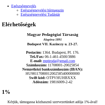
Egészségnevelés
Egészségnevelési hírmagazin
Egészségnevelési Tudástár
Elérhetőségek
Magyar Pedagógiai Társaság
Alapítva 1891
Budapest VII. Kazinczy u. 23-27.
Postacím:
1364. Budapest, Pf. 176.
Tel./Fax:
06-1-461-4500/3886
E-mail:
mptiroda@gmail.com
Számlaszám:
11708001-20025854
Nemzetközi bankszámlaszám (IBAN):
HU98117080012002585400000000
Swift kód:
OTPVHUHBXXX
Adószám:
19816009-2-42
1%
Kérjük, támogassa közhasznú szervezetünket adója 1%-ával!