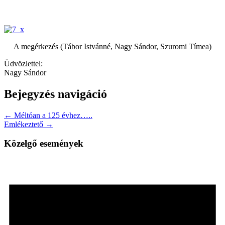
A megérkezés (Tábor Istvánné, Nagy Sándor, Szuromi Tímea)
Üdvözlettel:
Nagy Sándor
Bejegyzés navigáció
← Méltóan a 125 évhez…..
Emlékeztető →
Közelgő események