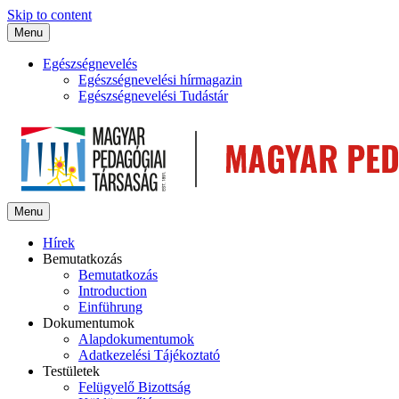
Skip to content
Menu
Egészségnevelés
Egészségnevelési hírmagazin
Egészségnevelési Tudástár
Menu
Hírek
Bemutatkozás
Bemutatkozás
Introduction
Einführung
Dokumentumok
Alapdokumentumok
Adatkezelési Tájékoztató
Testületek
Felügyelő Bizottság