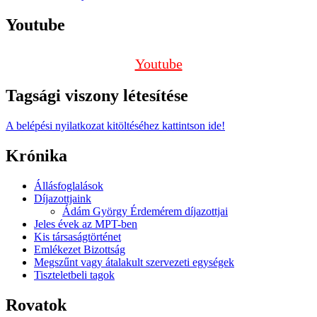
Youtube
Youtube
Tagsági viszony létesítése
A belépési nyilatkozat kitöltéséhez kattintson ide!
Krónika
Állásfoglalások
Díjazottjaink
Ádám György Érdemérem díjazottjai
Jeles évek az MPT-ben
Kis társaságtörténet
Emlékezet Bizottság
Megszűnt vagy átalakult szervezeti egységek
Tiszteletbeli tagok
Rovatok