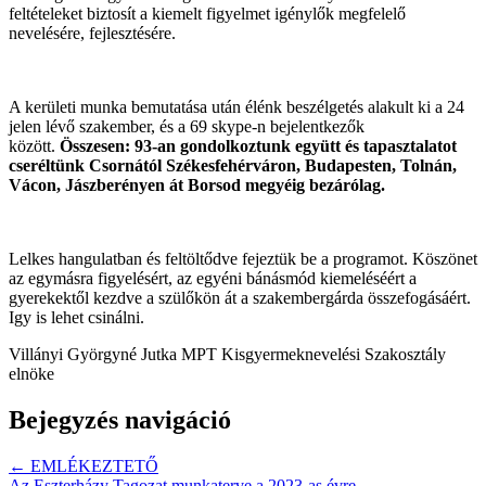
feltételeket biztosít a kiemelt figyelmet igénylők megfelelő
nevelésére, fejlesztésére.
A kerületi munka bemutatása után élénk beszélgetés alakult ki a 24
jelen lévő szakember, és a 69 skype-n bejelentkezők
között.
Összesen: 93-an gondolkoztunk együtt és tapasztalatot
cseréltünk Csornától Székesfehérváron, Budapesten, Tolnán,
Vácon, Jászberényen át Borsod megyéig bezárólag.
Lelkes hangulatban és feltöltődve fejeztük be a programot. Köszönet
az egymásra figyelésért, az egyéni bánásmód kiemeléséért a
gyerekektől kezdve a szülőkön át a szakembergárda összefogásáért.
Igy is lehet csinálni.
Villányi Györgyné Jutka MPT Kisgyermeknevelési Szakosztály
elnöke
Bejegyzés navigáció
← EMLÉKEZTETŐ
Az Eszterházy Tagozat munkaterve a 2023-as évre →