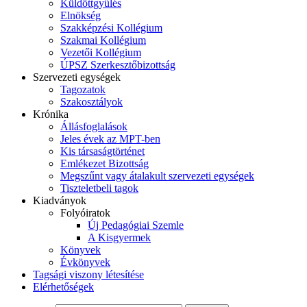
Küldöttgyűlés
Elnökség
Szakképzési Kollégium
Szakmai Kollégium
Vezetői Kollégium
ÚPSZ Szerkesztőbizottság
Szervezeti egységek
Tagozatok
Szakosztályok
Krónika
Állásfoglalások
Jeles évek az MPT-ben
Kis társaságtörténet
Emlékezet Bizottság
Megszűnt vagy átalakult szervezeti egységek
Tiszteletbeli tagok
Kiadványok
Folyóiratok
Új Pedagógiai Szemle
A Kisgyermek
Könyvek
Évkönyvek
Tagsági viszony létesítése
Elérhetőségek