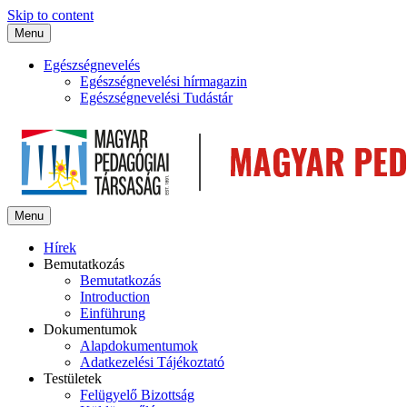
Skip to content
Menu
Egészségnevelés
Egészségnevelési hírmagazin
Egészségnevelési Tudástár
Menu
Hírek
Bemutatkozás
Bemutatkozás
Introduction
Einführung
Dokumentumok
Alapdokumentumok
Adatkezelési Tájékoztató
Testületek
Felügyelő Bizottság