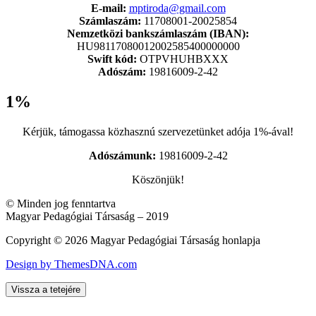
E-mail:
mptiroda@gmail.com
Számlaszám:
11708001-20025854
Nemzetközi bankszámlaszám (IBAN):
HU98117080012002585400000000
Swift kód:
OTPVHUHBXXX
Adószám:
19816009-2-42
1%
Kérjük, támogassa közhasznú szervezetünket adója 1%-ával!
Adószámunk:
19816009-2-42
Köszönjük!
© Minden jog fenntartva
Magyar Pedagógiai Társaság – 2019
Copyright © 2026 Magyar Pedagógiai Társaság honlapja
Design by ThemesDNA.com
Vissza a tetejére