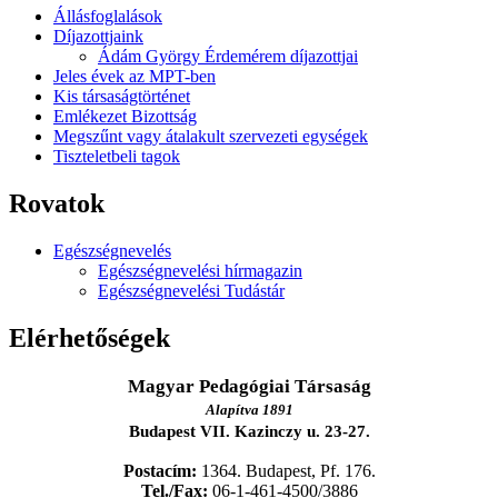
Állásfoglalások
Díjazottjaink
Ádám György Érdemérem díjazottjai
Jeles évek az MPT-ben
Kis társaságtörténet
Emlékezet Bizottság
Megszűnt vagy átalakult szervezeti egységek
Tiszteletbeli tagok
Rovatok
Egészségnevelés
Egészségnevelési hírmagazin
Egészségnevelési Tudástár
Elérhetőségek
Magyar Pedagógiai Társaság
Alapítva 1891
Budapest VII. Kazinczy u. 23-27.
Postacím:
1364. Budapest, Pf. 176.
Tel./Fax:
06-1-461-4500/3886