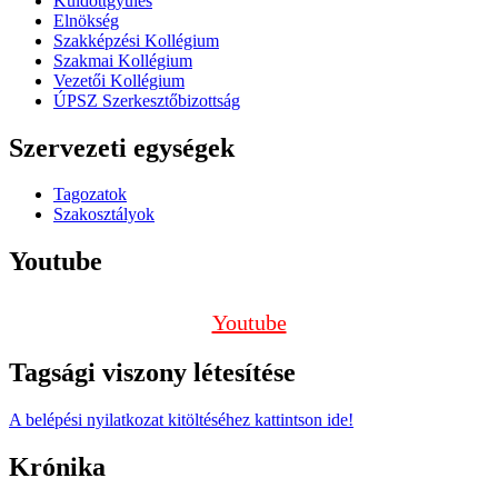
Küldöttgyűlés
Elnökség
Szakképzési Kollégium
Szakmai Kollégium
Vezetői Kollégium
ÚPSZ Szerkesztőbizottság
Szervezeti egységek
Tagozatok
Szakosztályok
Youtube
Youtube
Tagsági viszony létesítése
A belépési nyilatkozat kitöltéséhez kattintson ide!
Krónika