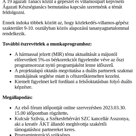
A 19 ágazati Tanács közül a gépészet és villamosipart képviselő
Ágazati Készségtanács bemutatása kapcsán szeretnénk a témát
feldolgozni.
Ennek indoka többek között az, hogy közlekedés-villamos-gépész
szakterület 9-10. osztályban közös alapozású tananyagtartalommal
rendelkezik.
További észrevételek a munkaprogramhoz:
A hármassal jelzett (MIR) téma aktualitását a májustól
előrevetített 5%-os bérkorrekciót figyelembe véve az őszi
programsorozat nyitó programjaként lenne időszerű.
A projektalapú oktatás megvitatása a duális partnerek szakmai
munkájának segítése miatt is célszerűkiemelten kezelni.
Kiemelt figyelmet kell fordítani a felsőoktatásban folyó duális
képzésre.
Megállapodás:
Az első fórum időpontját online szervezésben 2023.03.30.
15.00 időpontban rögzítette
.
Kulcsár Szilvia, a Székesfehérvári SZC kancellár Asszonya,
aki a kreatív ÁKT állandó meghívottja szakértői
támogatáshoz partnereket keres.
Programintegráció szükséges.