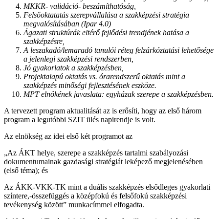
MKKR- validáció- beszámíthatóság,
Felsőoktatatás szerepvállalása a szakképzési stratégia
megvalósításában (Ipar 4.0)
Ágazati struktúrák eltérő fejlődési trendjének hatása a
szakképzésre,
A leszakadó/lemaradó tanulói réteg felzárkóztatási lehetősége
a jelenlegi szakképzési rendszerben,
Jó gyakorlatok a szakképzésben,
Projektalapú oktatás vs. órarendszerű oktatás mint a
szakképzés minőségi fejlesztésének eszköze.
MPT elnökének javaslata: egyházak szerepe a szakképzésben.
A tervezett program aktualitását az is erősíti, hogy az első három
program a legutóbbi SZIT ülés napirendje is volt.
Az elnökség az idei első két programot az
„Az ÁKT helye, szerepe a szakképzés tartalmi szabályozási
dokumentumainak gazdasági stratégiát leképező megjelenésében
(első téma); és
Az ÁKK-VKK-TK mint a duális szakképzés elsődleges gyakorlati
színtere,-összefüggés a középfokú és felsőfokú szakképzési
tevékenység között” munkacímmel elfogadta.