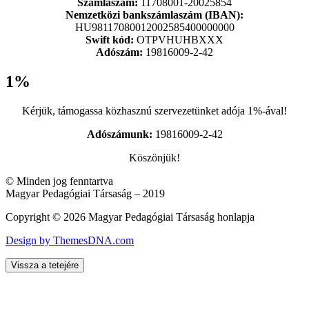
Számlaszám:
11708001-20025854
Nemzetközi bankszámlaszám (IBAN):
HU98117080012002585400000000
Swift kód:
OTPVHUHBXXX
Adószám:
19816009-2-42
1%
Kérjük, támogassa közhasznú szervezetünket adója 1%-ával!
Adószámunk:
19816009-2-42
Köszönjük!
© Minden jog fenntartva
Magyar Pedagógiai Társaság – 2019
Copyright © 2026 Magyar Pedagógiai Társaság honlapja
Design by ThemesDNA.com
Vissza a tetejére