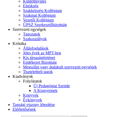
Küldöttgyűlés
Elnökség
Szakképzési Kollégium
Szakmai Kollégium
Vezetői Kollégium
ÚPSZ Szerkesztőbizottság
Szervezeti egységek
Tagozatok
Szakosztályok
Krónika
Állásfoglalások
Jeles évek az MPT-ben
Kis társaságtörténet
Emlékezet Bizottság
Megszűnt vagy átalakult szervezeti egységek
Tiszteletbeli tagok
Kiadványok
Folyóiratok
Új Pedagógiai Szemle
A Kisgyermek
Könyvek
Évkönyvek
Tagsági viszony létesítése
Elérhetőségek