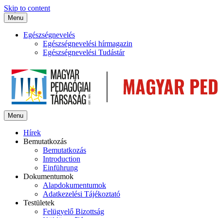
Skip to content
Menu
Egészségnevelés
Egészségnevelési hírmagazin
Egészségnevelési Tudástár
Menu
Hírek
Bemutatkozás
Bemutatkozás
Introduction
Einführung
Dokumentumok
Alapdokumentumok
Adatkezelési Tájékoztató
Testületek
Felügyelő Bizottság