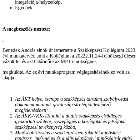
integrációja-helyzetkép,
Egyebek
A megbeszélés menete:
Benedek András elnök úr ismertette a Szakképzési Kollégium 2023.
évi munkatervét, amit a Kollégium a 20222.11.24-i elnökségi ülésen
vázolt fel és azt határidőre az MPT elnökségnek
megküldte
.
Az ez évi munkaprogram véglegesítésének ez volt az
alapja.
Az ÁKT helye, szerepe a szakképzés tartalmi szabályozási
dokumentumainak gazdasági stratégiát leképező
megjelenésében;
Az ÁKK-VKK-TK mint a duális szakképzés elsődleges
gyakorlati színtere,-összefüggés a középfokú és felsőfokú
szakképzési tevékenység között,
Minőségbiztosítás a szakképzésben (oktatói minősítési
rendszer- intézményi és duális képzőhelyi minőségirányítás),