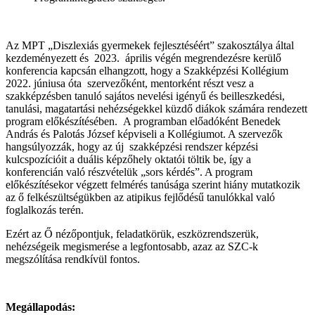
Az MPT „Diszlexiás gyermekek fejlesztéséért” szakosztálya által
kezdeményezett és 2023. április végén megrendezésre kerülő
konferencia kapcsán elhangzott, hogy a Szakképzési Kollégium
2022. júniusa óta szervezőként, mentorként részt vesz a
szakképzésben tanuló sajátos nevelési igényű és beilleszkedési,
tanulási, magatartási nehézségekkel küzdő diákok számára rendezett
program előkészítésében. A programban előadóként Benedek
András és Palotás József képviseli a Kollégiumot. A szervezők
hangsúlyozzák, hogy az új szakképzési rendszer képzési
kulcspozícióit a duális képzőhely oktatói töltik be, így a
konferencián való részvételük „sors kérdés”. A program
előkészítésekor végzett felmérés tanúsága szerint hiány mutatkozik
az ő felkészültségükben az atipikus fejlődésű tanulókkal való
foglalkozás terén.
Ezért az Ő nézőpontjuk, feladatkörük, eszközrendszerük,
nehézségeik megismerése a legfontosabb, azaz az SZC-k
megszólítása rendkívül fontos.
Megállapodás: