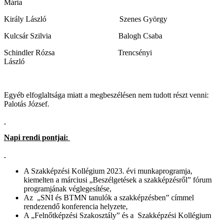
Mária
Király László Szenes György
Kulcsár Szilvia Balogh Csaba
Schindler Rózsa Trencsényi
László
Egyéb elfoglaltsága miatt a megbeszélésen nem tudott részt venni:
Palotás József.
Napi rendi pontjai:
A Szakképzési Kollégium 2023. évi munkaprogramja,
kiemelten a márciusi „Beszélgetések a szakképzésről” fórum
programjának véglegesítése,
Az „SNI és BTMN tanulók a szakképzésben” címmel
rendezendő konferencia helyzete,
A „Felnőtképzési Szakosztály” és a Szakképzési Kollégium