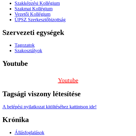
Szakképzési Kollégium
Szakmai Kollégium
Vezetői Kollégium
ÚPSZ Szerkesztőbizottság
Szervezeti egységek
Tagozatok
Szakosztályok
Youtube
Youtube
Tagsági viszony létesítése
A belépési nyilatkozat kitöltéséhez kattintson ide!
Krónika
Állásfoglalások