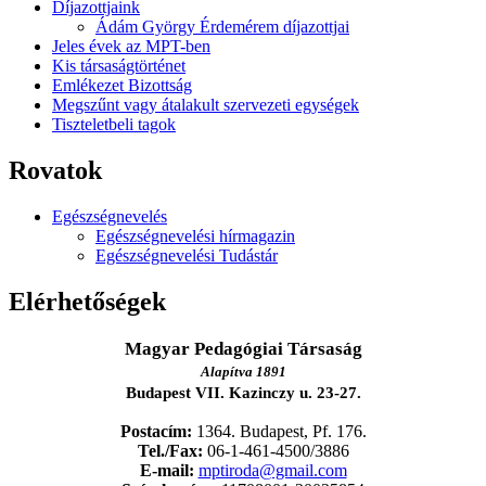
Díjazottjaink
Ádám György Érdemérem díjazottjai
Jeles évek az MPT-ben
Kis társaságtörténet
Emlékezet Bizottság
Megszűnt vagy átalakult szervezeti egységek
Tiszteletbeli tagok
Rovatok
Egészségnevelés
Egészségnevelési hírmagazin
Egészségnevelési Tudástár
Elérhetőségek
Magyar Pedagógiai Társaság
Alapítva 1891
Budapest VII. Kazinczy u. 23-27.
Postacím:
1364. Budapest, Pf. 176.
Tel./Fax:
06-1-461-4500/3886
E-mail:
mptiroda@gmail.com