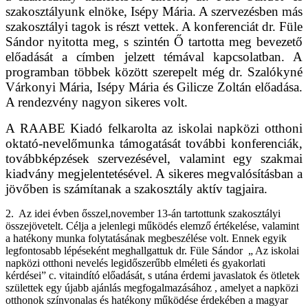
szakosztályunk elnöke, Isépy Mária. A szervezésben más
szakosztályi tagok is részt vettek. A konferenciát dr. Füle
Sándor nyitotta meg, s szintén Ő tartotta meg bevezető
előadását a címben jelzett témával kapcsolatban. A
programban többek között szerepelt még dr. Szalókyné
Várkonyi Mária, Isépy Mária és Gilicze Zoltán előadása.
A rendezvény nagyon sikeres volt.
A RAABE Kiadó felkarolta az iskolai napközi otthoni
oktató-nevelőmunka támogatását további konferenciák,
továbbképzések szervezésével, valamint egy szakmai
kiadvány megjelentetésével. A sikeres megvalósításban a
jövőben is számítanak a szakosztály aktív tagjaira.
2.
Az idei évben ősszel,november 13-án tartottunk szakosztályi
összejövetelt. Célja a jelenlegi működés elemző értékelése, valamint
a hatékony munka folytatásának megbeszélése volt. Ennek egyik
legfontosabb lépéseként meghallgattuk dr. Füle Sándor
„ Az iskolai
napközi otthoni nevelés legidőszerűbb elméleti és gyakorlati
kérdései” c. vitaindító előadását, s utána érdemi javaslatok és ötletek
születtek egy újabb ajánlás megfogalmazásához , amelyet a napközi
otthonok színvonalas és hatékony működése érdekében a magyar