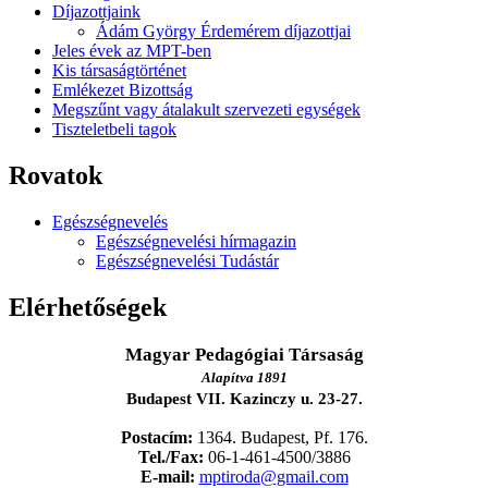
Díjazottjaink
Ádám György Érdemérem díjazottjai
Jeles évek az MPT-ben
Kis társaságtörténet
Emlékezet Bizottság
Megszűnt vagy átalakult szervezeti egységek
Tiszteletbeli tagok
Rovatok
Egészségnevelés
Egészségnevelési hírmagazin
Egészségnevelési Tudástár
Elérhetőségek
Magyar Pedagógiai Társaság
Alapítva 1891
Budapest VII. Kazinczy u. 23-27.
Postacím:
1364. Budapest, Pf. 176.
Tel./Fax:
06-1-461-4500/3886
E-mail:
mptiroda@gmail.com