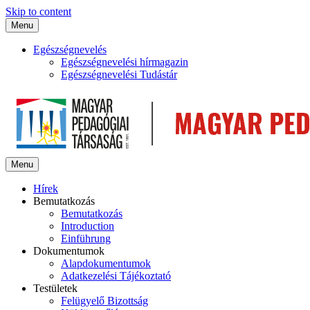
Skip to content
Menu
Egészségnevelés
Egészségnevelési hírmagazin
Egészségnevelési Tudástár
Menu
Hírek
Bemutatkozás
Bemutatkozás
Introduction
Einführung
Dokumentumok
Alapdokumentumok
Adatkezelési Tájékoztató
Testületek
Felügyelő Bizottság