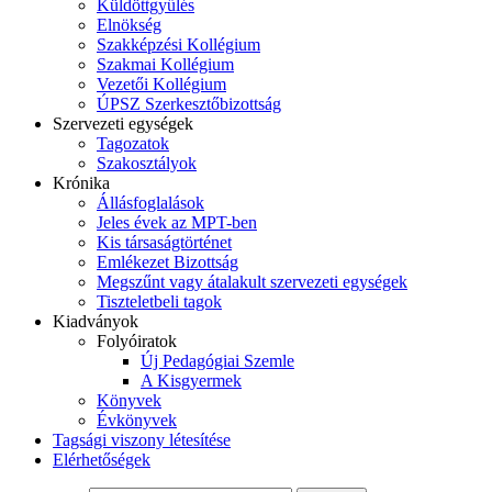
Küldöttgyűlés
Elnökség
Szakképzési Kollégium
Szakmai Kollégium
Vezetői Kollégium
ÚPSZ Szerkesztőbizottság
Szervezeti egységek
Tagozatok
Szakosztályok
Krónika
Állásfoglalások
Jeles évek az MPT-ben
Kis társaságtörténet
Emlékezet Bizottság
Megszűnt vagy átalakult szervezeti egységek
Tiszteletbeli tagok
Kiadványok
Folyóiratok
Új Pedagógiai Szemle
A Kisgyermek
Könyvek
Évkönyvek
Tagsági viszony létesítése
Elérhetőségek