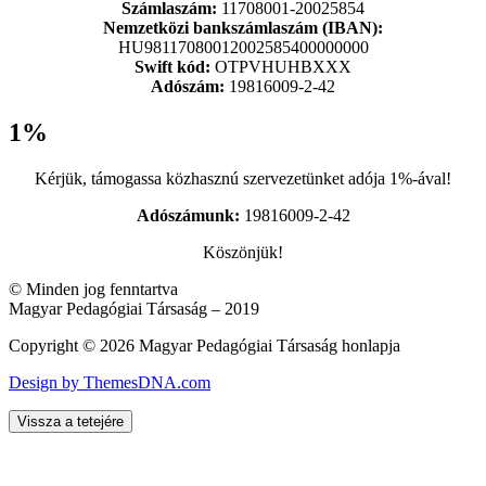
Számlaszám:
11708001-20025854
Nemzetközi bankszámlaszám (IBAN):
HU98117080012002585400000000
Swift kód:
OTPVHUHBXXX
Adószám:
19816009-2-42
1%
Kérjük, támogassa közhasznú szervezetünket adója 1%-ával!
Adószámunk:
19816009-2-42
Köszönjük!
© Minden jog fenntartva
Magyar Pedagógiai Társaság – 2019
Copyright © 2026 Magyar Pedagógiai Társaság honlapja
Design by ThemesDNA.com
Vissza a tetejére