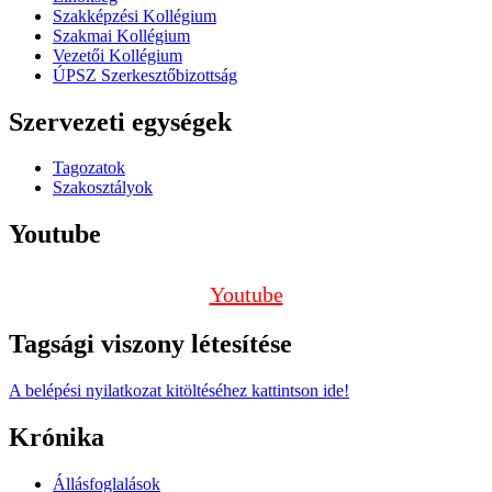
Szakképzési Kollégium
Szakmai Kollégium
Vezetői Kollégium
ÚPSZ Szerkesztőbizottság
Szervezeti egységek
Tagozatok
Szakosztályok
Youtube
Youtube
Tagsági viszony létesítése
A belépési nyilatkozat kitöltéséhez kattintson ide!
Krónika
Állásfoglalások