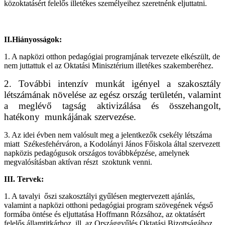
közoktatásért felelős illetékes személyeihez szeretnénk eljuttatni.
II.Hiányosságok:
1. A napközi otthon pedagógiai programjának tervezete elkészült, de
nem juttattuk el az Oktatási Minisztérium illetékes szakemberéhez.
2. További intenzív munkát igényel a szakosztály
létszámának növelése az egész ország területén, valamint
a meglévő tagság aktivizálása és összehangolt,
hatékony
munkájának szervezése.
3. Az idei évben nem valósult meg a jelentkezők csekély létszáma
miatt
Székesfehérváron, a Kodolányi János Főiskola által szervezett
napközis pedagógusok országos továbbképzése, amelynek
megvalósításban aktívan részt
szoktunk venni.
III. Tervek:
1. A tavalyi
őszi szakosztályi gyűlésen megtervezett ajánlás,
valamint a napközi otthoni pedagógiai program szövegének végső
formába öntése és eljuttatása Hoffmann Rózsához, az oktatásért
felelős államtitkárhoz, ill. az Országgyűlés Oktatási Bizottságához,