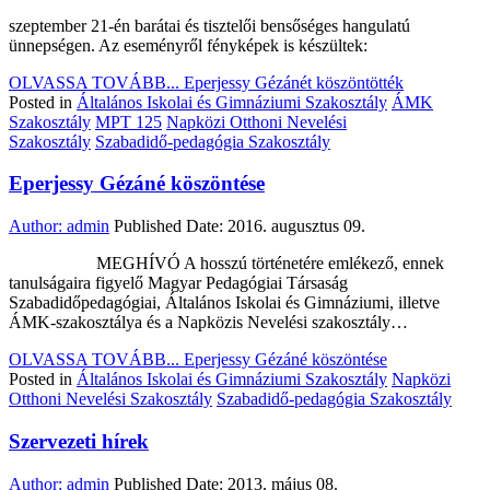
szeptember 21-én barátai és tisztelői bensőséges hangulatú
ünnepségen. Az eseményről fényképek is készültek:
OLVASSA TOVÁBB...
Eperjessy Gézánét köszöntötték
Posted in
Általános Iskolai és Gimnáziumi Szakosztály
ÁMK
Szakosztály
MPT 125
Napközi Otthoni Nevelési
Szakosztály
Szabadidő-pedagógia Szakosztály
Eperjessy Gézáné köszöntése
Author:
admin
Published Date:
2016. augusztus 09.
MEGHÍVÓ A hosszú történetére emlékező, ennek
tanulságaira figyelő Magyar Pedagógiai Társaság
Szabadidőpedagógiai, Általános Iskolai és Gimnáziumi, illetve
ÁMK-szakosztálya és a Napközis Nevelési szakosztály…
OLVASSA TOVÁBB...
Eperjessy Gézáné köszöntése
Posted in
Általános Iskolai és Gimnáziumi Szakosztály
Napközi
Otthoni Nevelési Szakosztály
Szabadidő-pedagógia Szakosztály
Szervezeti hírek
Author:
admin
Published Date:
2013. május 08.