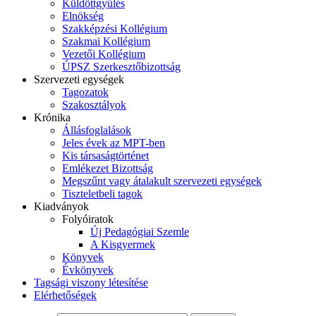
Küldöttgyűlés
Elnökség
Szakképzési Kollégium
Szakmai Kollégium
Vezetői Kollégium
ÚPSZ Szerkesztőbizottság
Szervezeti egységek
Tagozatok
Szakosztályok
Krónika
Állásfoglalások
Jeles évek az MPT-ben
Kis társaságtörténet
Emlékezet Bizottság
Megszűnt vagy átalakult szervezeti egységek
Tiszteletbeli tagok
Kiadványok
Folyóiratok
Új Pedagógiai Szemle
A Kisgyermek
Könyvek
Évkönyvek
Tagsági viszony létesítése
Elérhetőségek