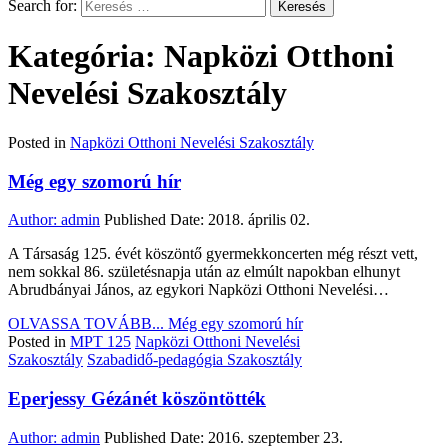
Search for:
Kategória: Napközi Otthoni
Nevelési Szakosztály
Posted in
Napközi Otthoni Nevelési Szakosztály
Még egy szomorú hír
Author:
admin
Published Date:
2018. április 02.
A Társaság 125. évét köszöntő gyermekkoncerten még részt vett,
nem sokkal 86. születésnapja után az elmúlt napokban elhunyt
Abrudbányai János, az egykori Napközi Otthoni Nevelési…
OLVASSA TOVÁBB...
Még egy szomorú hír
Posted in
MPT 125
Napközi Otthoni Nevelési
Szakosztály
Szabadidő-pedagógia Szakosztály
Eperjessy Gézánét köszöntötték
Author:
admin
Published Date:
2016. szeptember 23.