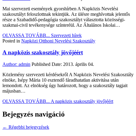
Mai szervezeti események gyorshírben A Napközis Nevelési
szakosztályt feloszlottnak tekintjük. Az ülésre meghívottak jelentős
része a Szabadidő-pedagógia szakosztályt választotta közösségi-
szakmai-civil tevékenysége színteréül. Az Általános Iskolai…
OLVASSA TOVÁBB...
Szervezeti hírek
Posted in
Napközi Otthoni Nevelési Szakosztály
A napközis szakosztály jövőjéért
Author:
admin
Published Date:
2013. április 04.
Közlemény szervezeti kérdésekről A Napközis Nevelési Szakosztály
elnöke, Isépy Mária 10 esztendő fáradhatatlan aktivitása után
lemondott. Az elnökség úgy határozott, hogy a szakosztály tagjait
májusban…
OLVASSA TOVÁBB...
A napközis szakosztály jövőjéért
Bejegyzés navigáció
← Régebbi bejegyzések