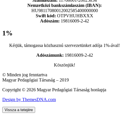
Számlaszám:
11708001-20025854
Nemzetközi bankszámlaszám (IBAN):
HU98117080012002585400000000
Swift kód:
OTPVHUHBXXX
Adószám:
19816009-2-42
1%
Kérjük, támogassa közhasznú szervezetünket adója 1%-ával!
Adószámunk:
19816009-2-42
Köszönjük!
© Minden jog fenntartva
Magyar Pedagógiai Társaság – 2019
Copyright © 2026 Magyar Pedagógiai Társaság honlapja
Design by ThemesDNA.com
Vissza a tetejére