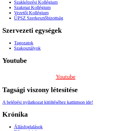
Szakképzési Kollégium
Szakmai Kollégium
Vezetői Kollégium
ÚPSZ Szerkesztőbizottság
Szervezeti egységek
Tagozatok
Szakosztályok
Youtube
Youtube
Tagsági viszony létesítése
A belépési nyilatkozat kitöltéséhez kattintson ide!
Krónika
Állásfoglalások