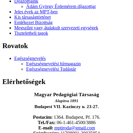
Díjazottjaink
Ádám György Érdemérem díjazottjai
Jeles évek az MPT-ben
Kis társaságtörténet
Emlékezet Bizottság
Megszűnt vagy átalakult szervezeti egységek
Tiszteletbeli tagok
Rovatok
Egészségnevelés
Egészségnevelési hírmagazin
Egészségnevelési Tudástár
Elérhetőségek
Magyar Pedagógiai Társaság
Alapítva 1891
Budapest VII. Kazinczy u. 23-27.
Postacím:
1364. Budapest, Pf. 176.
Tel./Fax:
06-1-461-4500/3886
E-mail:
mptiroda@gmail.com