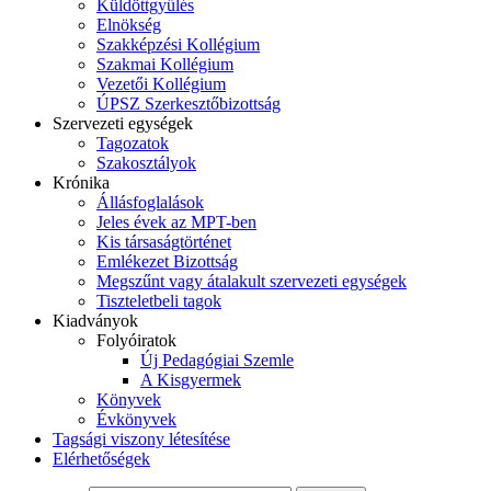
Küldöttgyűlés
Elnökség
Szakképzési Kollégium
Szakmai Kollégium
Vezetői Kollégium
ÚPSZ Szerkesztőbizottság
Szervezeti egységek
Tagozatok
Szakosztályok
Krónika
Állásfoglalások
Jeles évek az MPT-ben
Kis társaságtörténet
Emlékezet Bizottság
Megszűnt vagy átalakult szervezeti egységek
Tiszteletbeli tagok
Kiadványok
Folyóiratok
Új Pedagógiai Szemle
A Kisgyermek
Könyvek
Évkönyvek
Tagsági viszony létesítése
Elérhetőségek