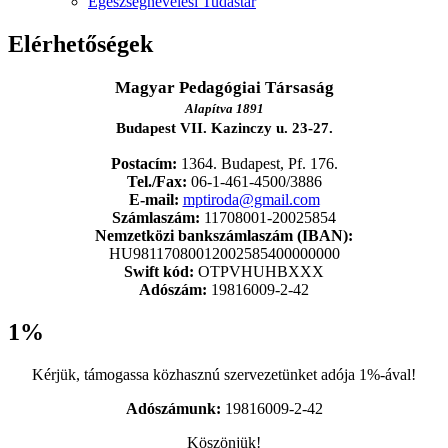
Egészségnevelési Tudástár
Elérhetőségek
Magyar Pedagógiai Társaság
Alapítva 1891
Budapest VII. Kazinczy u. 23-27.
Postacím:
1364. Budapest, Pf. 176.
Tel./Fax:
06-1-461-4500/3886
E-mail:
mptiroda@gmail.com
Számlaszám:
11708001-20025854
Nemzetközi bankszámlaszám (IBAN):
HU98117080012002585400000000
Swift kód:
OTPVHUHBXXX
Adószám:
19816009-2-42
1%
Kérjük, támogassa közhasznú szervezetünket adója 1%-ával!
Adószámunk:
19816009-2-42
Köszönjük!