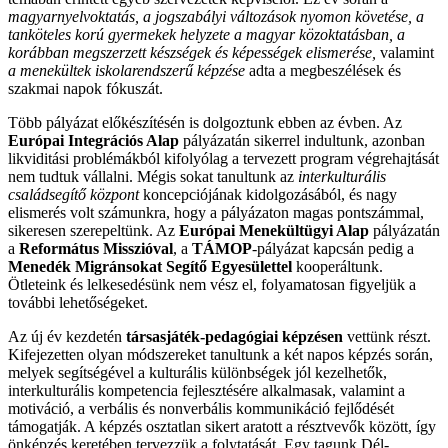
magyarnyelvoktatás, a jogszabályi változások nyomon követése, a
tanköteles korú gyermekek helyzete a magyar közoktatásban, a
korábban megszerzett készségek és képességek elismerése,
valamint
a menekültek iskolarendszerű képzése
adta a megbeszélések és
szakmai napok fókuszát.
Több pályázat előkészítésén is dolgoztunk ebben az évben. Az
Európai Integrációs Alap
pályázatán sikerrel indultunk, azonban
likviditási problémákból kifolyólag a tervezett program végrehajtását
nem tudtuk vállalni. Mégis sokat tanultunk az
interkulturális
családsegítő központ
koncepciójának kidolgozásából, és nagy
elismerés volt számunkra, hogy a pályázaton magas pontszámmal,
sikeresen szerepeltünk. Az
Európai Menekültügyi Alap
pályázatán
a
Református Misszióval
, a
TÁMOP
-pályázat kapcsán pedig a
Menedék Migránsokat Segítő Egyesülettel
kooperáltunk.
Ötleteink és lelkesedésünk nem vész el, folyamatosan figyeljük a
további lehetőségeket.
Az új év kezdetén
társasjáték-pedagógiai képzésen
vettünk részt.
Kifejezetten olyan módszereket tanultunk a két napos képzés során,
melyek segítségével a kulturális különbségek jól kezelhetők,
interkulturális kompetencia fejlesztésére alkalmasak, valamint a
motiváció, a verbális és nonverbális kommunikáció fejlődését
támogatják. A képzés osztatlan sikert aratott a résztvevők között, így
önképzés keretében tervezzük a folytatását. Egy tagunk Dél-