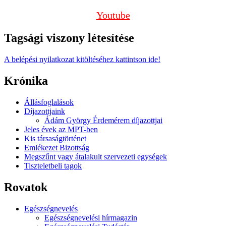
Youtube
Tagsági viszony létesítése
A belépési nyilatkozat kitöltéséhez kattintson ide!
Krónika
Állásfoglalások
Díjazottjaink
Ádám György Érdemérem díjazottjai
Jeles évek az MPT-ben
Kis társaságtörténet
Emlékezet Bizottság
Megszűnt vagy átalakult szervezeti egységek
Tiszteletbeli tagok
Rovatok
Egészségnevelés
Egészségnevelési hírmagazin