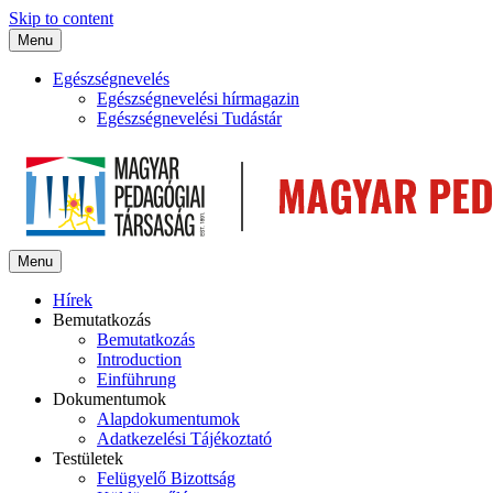
Skip to content
Menu
Egészségnevelés
Egészségnevelési hírmagazin
Egészségnevelési Tudástár
Menu
Hírek
Bemutatkozás
Bemutatkozás
Introduction
Einführung
Dokumentumok
Alapdokumentumok
Adatkezelési Tájékoztató
Testületek
Felügyelő Bizottság