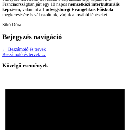
Franciaországban járt egy 10 napos
nemzetközi interkulturális
képzésen
, valamint a
Ludwigsburgi Evangélikus Főiskola
megkeresésére is válaszoltunk, várjuk a további lépéseket.
Sikó Dóra
Bejegyzés navigáció
← Beszámoló és tervek
Beszámoló és tervek →
Közelgő események