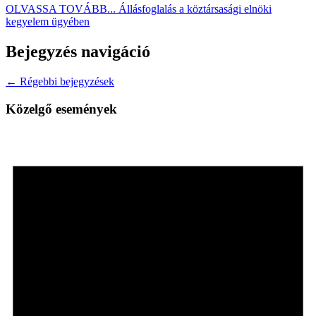
OLVASSA TOVÁBB...
Állásfoglalás a köztársasági elnöki
kegyelem ügyében
Bejegyzés navigáció
← Régebbi bejegyzések
Közelgő események