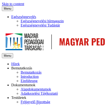
Skip to content
Menu
Egészségnevelés
Egészségnevelési hírmagazin
Egészségnevelési Tudástár
Menu
Hírek
Bemutatkozás
Bemutatkozás
Introduction
Einführung
Dokumentumok
Alapdokumentumok
Adatkezelési Tájékoztató
Testületek
Felügyelő Bizottság