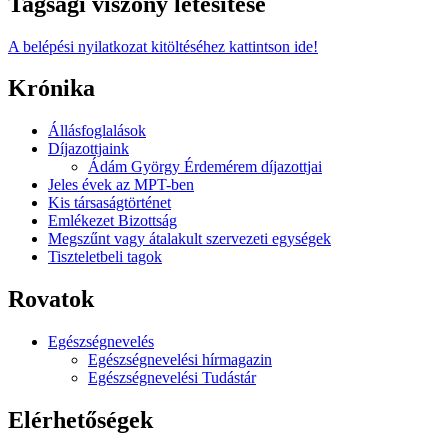
Tagsági viszony létesítése
A belépési nyilatkozat kitöltéséhez kattintson ide!
Krónika
Állásfoglalások
Díjazottjaink
Ádám György Érdemérem díjazottjai
Jeles évek az MPT-ben
Kis társaságtörténet
Emlékezet Bizottság
Megszűnt vagy átalakult szervezeti egységek
Tiszteletbeli tagok
Rovatok
Egészségnevelés
Egészségnevelési hírmagazin
Egészségnevelési Tudástár
Elérhetőségek