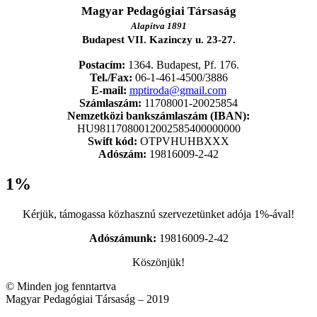
Magyar Pedagógiai Társaság
Alapítva 1891
Budapest VII. Kazinczy u. 23-27.
Postacím:
1364. Budapest, Pf. 176.
Tel./Fax:
06-1-461-4500/3886
E-mail:
mptiroda@gmail.com
Számlaszám:
11708001-20025854
Nemzetközi bankszámlaszám (IBAN):
HU98117080012002585400000000
Swift kód:
OTPVHUHBXXX
Adószám:
19816009-2-42
1%
Kérjük, támogassa közhasznú szervezetünket adója 1%-ával!
Adószámunk:
19816009-2-42
Köszönjük!
© Minden jog fenntartva
Magyar Pedagógiai Társaság – 2019