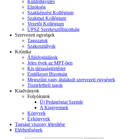
Küldöttgyűlés
Elnökség
Szakképzési Kollégium
Szakmai Kollégium
Vezetői Kollégium
ÚPSZ Szerkesztőbizottság
Szervezeti egységek
Tagozatok
Szakosztályok
Krónika
Állásfoglalások
Jeles évek az MPT-ben
Kis társaságtörténet
Emlékezet Bizottság
Megszűnt vagy átalakult szervezeti egységek
Tiszteletbeli tagok
Kiadványok
Folyóiratok
Új Pedagógiai Szemle
A Kisgyermek
Könyvek
Évkönyvek
Tagsági viszony létesítése
Elérhetőségek