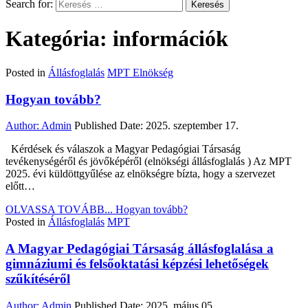
Search for:
Kategória: információk
Posted in
Állásfoglalás
MPT Elnökség
Hogyan tovább?
Author:
Admin
Published Date:
2025. szeptember 17.
Kérdések és válaszok a Magyar Pedagógiai Társaság
tevékenységéről és jövőképéről (elnökségi állásfoglalás ) Az MPT
2025. évi küldöttgyűlése az elnökségre bízta, hogy a szervezet
előtt…
OLVASSA TOVÁBB...
Hogyan tovább?
Posted in
Állásfoglalás
MPT
A Magyar Pedagógiai Társaság állásfoglalása a
gimnáziumi és felsőoktatási képzési lehetőségek
szűkítéséről
Author:
Admin
Published Date:
2025. május 05.