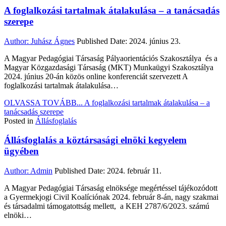
A foglalkozási tartalmak átalakulása – a tanácsadás
szerepe
Author:
Juhász Ágnes
Published Date:
2024. június 23.
A Magyar Pedagógiai Társaság Pályaorientációs Szakosztálya és a
Magyar Közgazdasági Társaság (MKT) Munkaügyi Szakosztálya
2024. június 20-án közös online konferenciát szervezett A
foglalkozási tartalmak átalakulása…
OLVASSA TOVÁBB...
A foglalkozási tartalmak átalakulása – a
tanácsadás szerepe
Posted in
Állásfoglalás
Állásfoglalás a köztársasági elnöki kegyelem
ügyében
Author:
Admin
Published Date:
2024. február 11.
A Magyar Pedagógiai Társaság elnöksége megértéssel tájékozódott
a Gyermekjogi Civil Koalíciónak 2024. február 8-án, nagy szakmai
és társadalmi támogatottság mellett, a KEH 2787/6/2023. számú
elnöki…