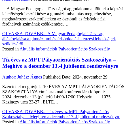
A Magyar Pedagógiai Társaságot aggodalommal tölti el a képzési
lehetőségek beszűkítése: a gimnáziumba jutás megnehezítése,
meghatározott szakterületeken az ösztöndíjas felsőoktatási
férőhelyek számának csökkentése….
OLVASSA TOVÁBB...
A Magyar Pedagógiai Társaság
állásfoglalása a gimnáziumi és felsőoktatási képzési lehetőségek
szűkítéséről
Posted in
Aktuális információk
Pályaorientációs Szakosztály
Tíz éves az MPT Pályaorientációs Szakosztálya –
Meghívó a december 13.-i jubileumi rendezvényre
Author:
Juhász Ágnes
Published Date:
2024. november 29.
Szeretettel meghívjuk 10 ÉVES AZ MPT PÁLYAORIENTÁCIÓS
SZAKOSZTÁLYA című szakmai konferenciára Időpont:
2024. december 13 (péntek) 14:00-17:00 Helyszín: 1075
Kazinczy utca 23-27., ELTE…
OLVASSA TOVÁBB...
Tíz éves az MPT Pályaorientációs
Szakosztálya – Meghívó a december 13.-i jubileumi rendezvényre
Posted in
Aktuális információk
Pályaorientációs Szakosztály