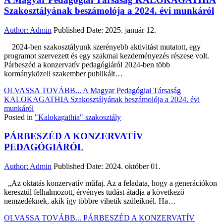
Szakosztályának beszámolója a 2024. évi munkáról
Author:
Admin
Published Date:
2025. január 12.
2024-ben szakosztályunk szerényebb aktivitást mutatott, egy
programot szervezett és egy szakmai kezdeményezés részese volt.
Párbeszéd a konzervatív pedagógiáról 2024-ben több
kormányközeli szakember publikált…
OLVASSA TOVÁBB...
A Magyar Pedagógiai Társaság
KALOKAGATHIA Szakosztályának beszámolója a 2024. évi
munkáról
Posted in
"Kalokagathia" szakosztály
PÁRBESZÉD A KONZERVATÍV
PEDAGÓGIÁRÓL
Author:
Admin
Published Date:
2024. október 01.
„Az oktatás konzervatív műfaj. Az a feladata, hogy a generációkon
keresztül felhalmozott, érvényes tudást átadja a következő
nemzedéknek, akik így többre vihetik szüleiknél. Ha…
OLVASSA TOVÁBB...
PÁRBESZÉD A KONZERVATÍV