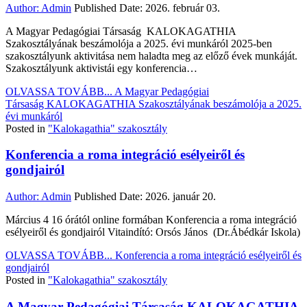
Author:
Admin
Published Date:
2026. február 03.
A Magyar Pedagógiai Társaság KALOKAGATHIA
Szakosztályának beszámolója a 2025. évi munkáról 2025-ben
szakosztályunk aktivitása nem haladta meg az előző évek munkáját.
Szakosztályunk aktivistái egy konferencia…
OLVASSA TOVÁBB...
A Magyar Pedagógiai
Társaság KALOKAGATHIA Szakosztályának beszámolója a 2025.
évi munkáról
Posted in
"Kalokagathia" szakosztály
Konferencia a roma integráció esélyeiről és
gondjairól
Author:
Admin
Published Date:
2026. január 20.
Március 4 16 órától online formában Konferencia a roma integráció
esélyeiről és gondjairól Vitaindító: Orsós János (Dr.Ábédkár Iskola)
OLVASSA TOVÁBB...
Konferencia a roma integráció esélyeiről és
gondjairól
Posted in
"Kalokagathia" szakosztály
A Magyar Pedagógiai Társaság KALOKAGATHIA