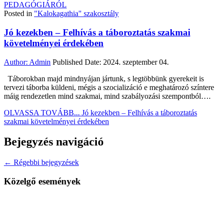
PEDAGÓGIÁRÓL
Posted in
"Kalokagathia" szakosztály
Jó kezekben – Felhívás a táboroztatás szakmai
követelményei érdekében
Author:
Admin
Published Date:
2024. szeptember 04.
Táborokban majd mindnyájan jártunk, s legtöbbünk gyerekeit is
tervezi táborba küldeni, mégis a szocializáció e meghatározó színtere
máig rendezetlen mind szakmai, mind szabályozási szempontból….
OLVASSA TOVÁBB...
Jó kezekben – Felhívás a táboroztatás
szakmai követelményei érdekében
Bejegyzés navigáció
← Régebbi bejegyzések
Közelgő események