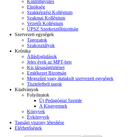
Küldöttgyűlés
Elnökség
Szakképzési Kollégium
Szakmai Kollégium
Vezetői Kollégium
ÚPSZ Szerkesztőbizottság
Szervezeti egységek
Tagozatok
Szakosztályok
Krónika
Állásfoglalások
Jeles évek az MPT-ben
Kis társaságtörténet
Emlékezet Bizottság
Megszűnt vagy átalakult szervezeti egységek
Tiszteletbeli tagok
Kiadványok
Folyóiratok
Új Pedagógiai Szemle
A Kisgyermek
Könyvek
Évkönyvek
Tagsági viszony létesítése
Elérhetőségek