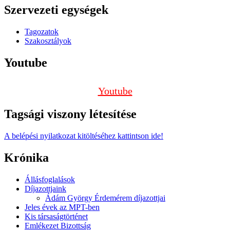
Szervezeti egységek
Tagozatok
Szakosztályok
Youtube
Youtube
Tagsági viszony létesítése
A belépési nyilatkozat kitöltéséhez kattintson ide!
Krónika
Állásfoglalások
Díjazottjaink
Ádám György Érdemérem díjazottjai
Jeles évek az MPT-ben
Kis társaságtörténet
Emlékezet Bizottság