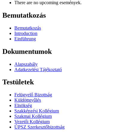
There are no upcoming események.
Bemutatkozás
Bemutatkozás
Introduction
Einführung
Dokumentumok
Alapszabály
Adatkezelési Tájékoztató
Testületek
Felügyelő Bizottság
Küldöttgyűlés
Elnökség
Szakképzési Kollégium
Szakmai Kollégium
Vezetői Kollégium
ÚPSZ Szerkesztőbizottság