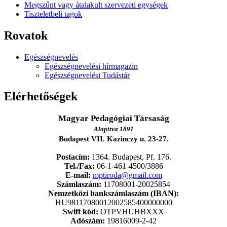
Megszűnt vagy átalakult szervezeti egységek
Tiszteletbeli tagok
Rovatok
Egészségnevelés
Egészségnevelési hírmagazin
Egészségnevelési Tudástár
Elérhetőségek
Magyar Pedagógiai Társaság
Alapítva 1891
Budapest VII. Kazinczy u. 23-27.
Postacím:
1364. Budapest, Pf. 176.
Tel./Fax:
06-1-461-4500/3886
E-mail:
mptiroda@gmail.com
Számlaszám:
11708001-20025854
Nemzetközi bankszámlaszám (IBAN):
HU98117080012002585400000000
Swift kód:
OTPVHUHBXXX
Adószám:
19816009-2-42