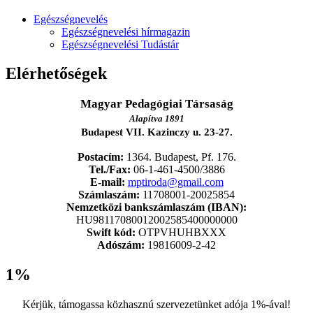
Egészségnevelés
Egészségnevelési hírmagazin
Egészségnevelési Tudástár
Elérhetőségek
Magyar Pedagógiai Társaság
Alapítva 1891
Budapest VII. Kazinczy u. 23-27.
Postacím:
1364. Budapest, Pf. 176.
Tel./Fax:
06-1-461-4500/3886
E-mail:
mptiroda@gmail.com
Számlaszám:
11708001-20025854
Nemzetközi bankszámlaszám (IBAN):
HU98117080012002585400000000
Swift kód:
OTPVHUHBXXX
Adószám:
19816009-2-42
1%
Kérjük, támogassa közhasznú szervezetünket adója 1%-ával!