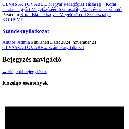
OLVASSA TOVÁBB...
Magyar Pedagógiai Társaság – Korai
Iskolaelhagyást Megelőzéséért Szakosztály 2024. éves beszámoló
Posted in
Korai Iskolaelhagyás Megelőzéséért Szakosztály -
KORISME
Szándéknyilatkozat
Author:
Admin
Published Date:
2024. november 21.
OLVASSA TOVÁBB...
Szándéknyilatkozat
Bejegyzés navigáció
← Régebbi bejegyzések
Közelgő események