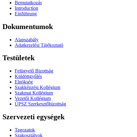
Bemutatkozás
Introduction
Einführung
Dokumentumok
Alapszabály
Adatkezelési Tájékoztató
Testületek
Felügyelő Bizottság
Küldöttgyűlés
Elnökség
Szakképzési Kollégium
Szakmai Kollégium
Vezetői Kollégium
ÚPSZ Szerkesztőbizottság
Szervezeti egységek
Tagozatok
Szakosztályok