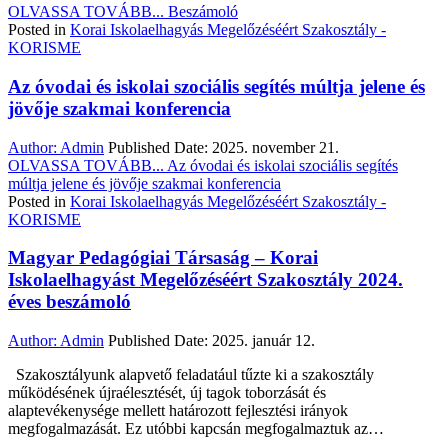
OLVASSA TOVÁBB...
Beszámoló
Posted in
Korai Iskolaelhagyás Megelőzéséért Szakosztály -
KORISME
Az óvodai és iskolai szociális segítés múltja jelene és
jövője szakmai konferencia
Author:
Admin
Published Date:
2025. november 21.
OLVASSA TOVÁBB...
Az óvodai és iskolai szociális segítés
múltja jelene és jövője szakmai konferencia
Posted in
Korai Iskolaelhagyás Megelőzéséért Szakosztály -
KORISME
Magyar Pedagógiai Társaság – Korai
Iskolaelhagyást Megelőzéséért Szakosztály 2024.
éves beszámoló
Author:
Admin
Published Date:
2025. január 12.
Szakosztályunk alapvető feladatául tűzte ki a szakosztály
működésének újraélesztését, új tagok toborzását és
alaptevékenysége mellett határozott fejlesztési irányok
megfogalmazását. Ez utóbbi kapcsán megfogalmaztuk az…