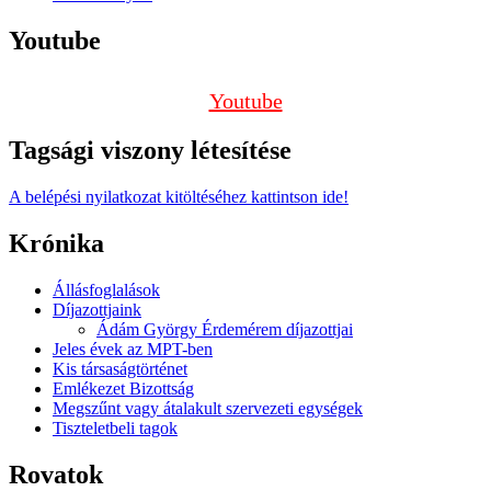
Youtube
Youtube
Tagsági viszony létesítése
A belépési nyilatkozat kitöltéséhez kattintson ide!
Krónika
Állásfoglalások
Díjazottjaink
Ádám György Érdemérem díjazottjai
Jeles évek az MPT-ben
Kis társaságtörténet
Emlékezet Bizottság
Megszűnt vagy átalakult szervezeti egységek
Tiszteletbeli tagok
Rovatok