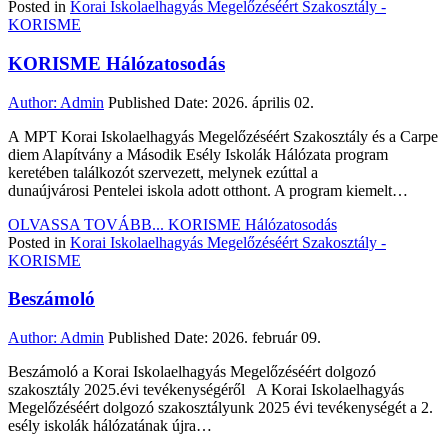
Posted in
Korai Iskolaelhagyás Megelőzéséért Szakosztály -
KORISME
KORISME Hálózatosodás
Author:
Admin
Published Date:
2026. április 02.
A MPT Korai Iskolaelhagyás Megelőzéséért Szakosztály és a Carpe
diem Alapítvány a Második Esély Iskolák Hálózata program
keretében találkozót szervezett, melynek ezúttal a
dunaújvárosi Pentelei iskola adott otthont. A program kiemelt…
OLVASSA TOVÁBB...
KORISME Hálózatosodás
Posted in
Korai Iskolaelhagyás Megelőzéséért Szakosztály -
KORISME
Beszámoló
Author:
Admin
Published Date:
2026. február 09.
Beszámoló a Korai Iskolaelhagyás Megelőzéséért dolgozó
szakosztály 2025.évi tevékenységéről A Korai Iskolaelhagyás
Megelőzéséért dolgozó szakosztályunk 2025 évi tevékenységét a 2.
esély iskolák hálózatának újra…