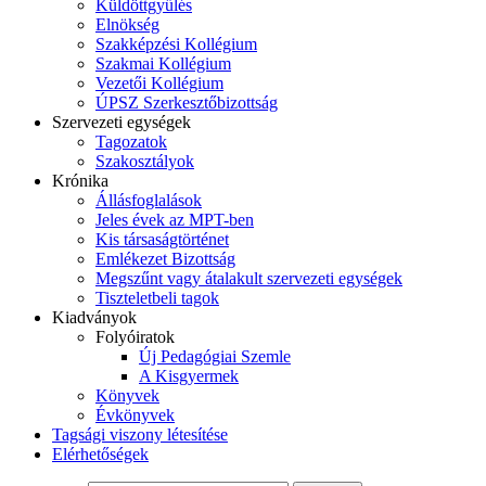
Küldöttgyűlés
Elnökség
Szakképzési Kollégium
Szakmai Kollégium
Vezetői Kollégium
ÚPSZ Szerkesztőbizottság
Szervezeti egységek
Tagozatok
Szakosztályok
Krónika
Állásfoglalások
Jeles évek az MPT-ben
Kis társaságtörténet
Emlékezet Bizottság
Megszűnt vagy átalakult szervezeti egységek
Tiszteletbeli tagok
Kiadványok
Folyóiratok
Új Pedagógiai Szemle
A Kisgyermek
Könyvek
Évkönyvek
Tagsági viszony létesítése
Elérhetőségek