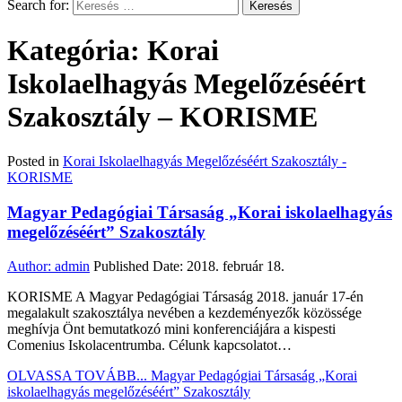
Search for:
Kategória: Korai
Iskolaelhagyás Megelőzéséért
Szakosztály – KORISME
Posted in
Korai Iskolaelhagyás Megelőzéséért Szakosztály -
KORISME
Magyar Pedagógiai Társaság „Korai iskolaelhagyás
megelőzéséért” Szakosztály
Author:
admin
Published Date:
2018. február 18.
KORISME A Magyar Pedagógiai Társaság 2018. január 17-én
megalakult szakosztálya nevében a kezdeményezők közössége
meghívja Önt bemutatkozó mini konferenciájára a kispesti
Comenius Iskolacentrumba. Célunk kapcsolatot…
OLVASSA TOVÁBB...
Magyar Pedagógiai Társaság „Korai
iskolaelhagyás megelőzéséért” Szakosztály