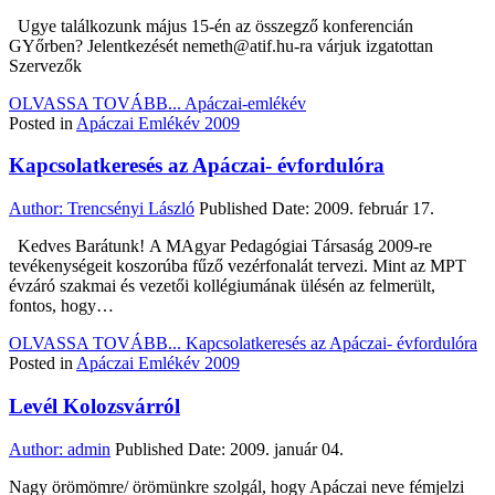
Ugye találkozunk május 15-én az összegző konferencián
GYőrben? Jelentkezését nemeth@atif.hu-ra várjuk izgatottan
Szervezők
OLVASSA TOVÁBB...
Apáczai-emlékév
Posted in
Apáczai Emlékév 2009
Kapcsolatkeresés az Apáczai- évfordulóra
Author:
Trencsényi László
Published Date:
2009. február 17.
Kedves Barátunk! A MAgyar Pedagógiai Társaság 2009-re
tevékenységeit koszorúba fűző vezérfonalát tervezi. Mint az MPT
évzáró szakmai és vezetői kollégiumának ülésén az felmerült,
fontos, hogy…
OLVASSA TOVÁBB...
Kapcsolatkeresés az Apáczai- évfordulóra
Posted in
Apáczai Emlékév 2009
Levél Kolozsvárról
Author:
admin
Published Date:
2009. január 04.
Nagy örömömre/ örömünkre szolgál, hogy Apáczai neve fémjelzi