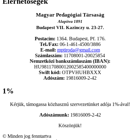
Elérhetőségek
Magyar Pedagógiai Társaság
Alapítva 1891
Budapest VII. Kazinczy u. 23-27.
Postacím:
1364. Budapest, Pf. 176.
Tel./Fax:
06-1-461-4500/3886
E-mail:
mptiroda@gmail.com
Számlaszám:
11708001-20025854
Nemzetközi bankszámlaszám (IBAN):
HU98117080012002585400000000
Swift kód:
OTPVHUHBXXX
Adószám:
19816009-2-42
1%
Kérjük, támogassa közhasznú szervezetünket adója 1%-ával!
Adószámunk:
19816009-2-42
Köszönjük!
© Minden jog fenntartva