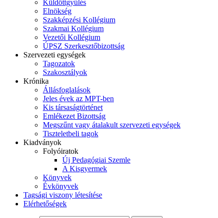
Küldöttgyűlés
Elnökség
Szakképzési Kollégium
Szakmai Kollégium
Vezetői Kollégium
ÚPSZ Szerkesztőbizottság
Szervezeti egységek
Tagozatok
Szakosztályok
Krónika
Állásfoglalások
Jeles évek az MPT-ben
Kis társaságtörténet
Emlékezet Bizottság
Megszűnt vagy átalakult szervezeti egységek
Tiszteletbeli tagok
Kiadványok
Folyóiratok
Új Pedagógiai Szemle
A Kisgyermek
Könyvek
Évkönyvek
Tagsági viszony létesítése
Elérhetőségek