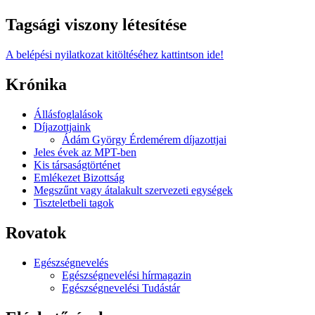
Tagsági viszony létesítése
A belépési nyilatkozat kitöltéséhez kattintson ide!
Krónika
Állásfoglalások
Díjazottjaink
Ádám György Érdemérem díjazottjai
Jeles évek az MPT-ben
Kis társaságtörténet
Emlékezet Bizottság
Megszűnt vagy átalakult szervezeti egységek
Tiszteletbeli tagok
Rovatok
Egészségnevelés
Egészségnevelési hírmagazin
Egészségnevelési Tudástár