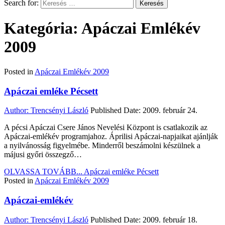
Search for:
Kategória: Apáczai Emlékév
2009
Posted in
Apáczai Emlékév 2009
Apáczai emléke Pécsett
Author:
Trencsényi László
Published Date:
2009. február 24.
A pécsi Apáczai Csere János Nevelési Központ is csatlakozik az
Apáczai-emlékév programjahoz. Áprilisi Apáczai-napjaikat ajánlják
a nyilvánosság figyelmébe. Minderről beszámolni készülnek a
májusi győri összegző…
OLVASSA TOVÁBB...
Apáczai emléke Pécsett
Posted in
Apáczai Emlékév 2009
Apáczai-emlékév
Author:
Trencsényi László
Published Date:
2009. február 18.