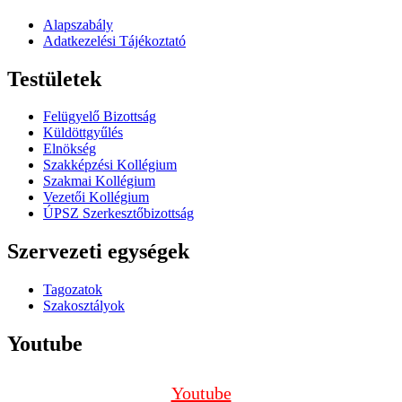
Alapszabály
Adatkezelési Tájékoztató
Testületek
Felügyelő Bizottság
Küldöttgyűlés
Elnökség
Szakképzési Kollégium
Szakmai Kollégium
Vezetői Kollégium
ÚPSZ Szerkesztőbizottság
Szervezeti egységek
Tagozatok
Szakosztályok
Youtube
Youtube