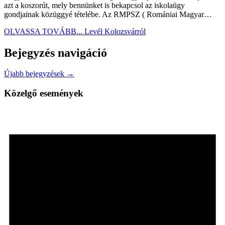
azt a koszorút, mely bennünket is bekapcsol az iskolaügy
gondjainak közüggyé tételébe. Az RMPSZ ( Romániai Magyar…
OLVASSA TOVÁBB...
Levél Kolozsvárról
Bejegyzés navigáció
Újabb bejegyzések →
Közelgő események