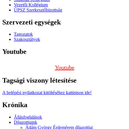
Vezetői Kollégium
ÚPSZ Szerkesztőbizottság
Szervezeti egységek
Tagozatok
Szakosztályok
Youtube
Youtube
Tagsági viszony létesítése
A belépési nyilatkozat kitöltéséhez kattintson ide!
Krónika
Állásfoglalások
Díjazottjaink
Ádám György Érdemérem díjazottjai