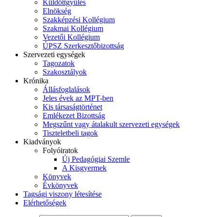
Küldöttgyűlés
Elnökség
Szakképzési Kollégium
Szakmai Kollégium
Vezetői Kollégium
ÚPSZ Szerkesztőbizottság
Szervezeti egységek
Tagozatok
Szakosztályok
Krónika
Állásfoglalások
Jeles évek az MPT-ben
Kis társaságtörténet
Emlékezet Bizottság
Megszűnt vagy átalakult szervezeti egységek
Tiszteletbeli tagok
Kiadványok
Folyóiratok
Új Pedagógiai Szemle
A Kisgyermek
Könyvek
Évkönyvek
Tagsági viszony létesítése
Elérhetőségek