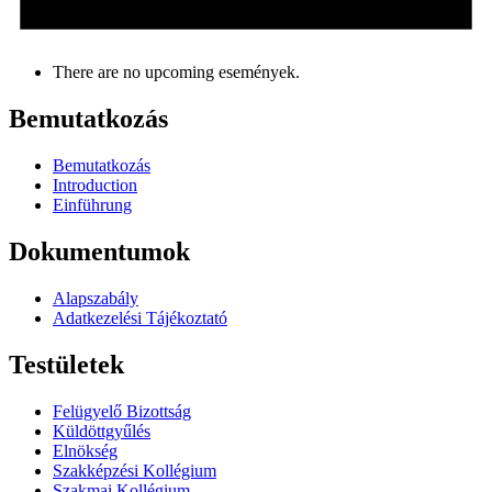
There are no upcoming események.
Bemutatkozás
Bemutatkozás
Introduction
Einführung
Dokumentumok
Alapszabály
Adatkezelési Tájékoztató
Testületek
Felügyelő Bizottság
Küldöttgyűlés
Elnökség
Szakképzési Kollégium
Szakmai Kollégium