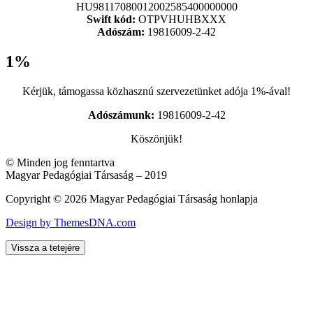
HU98117080012002585400000000
Swift kód:
OTPVHUHBXXX
Adószám:
19816009-2-42
1%
Kérjük, támogassa közhasznú szervezetünket adója 1%-ával!
Adószámunk:
19816009-2-42
Köszönjük!
© Minden jog fenntartva
Magyar Pedagógiai Társaság – 2019
Copyright © 2026 Magyar Pedagógiai Társaság honlapja
Design by ThemesDNA.com
Vissza a tetejére