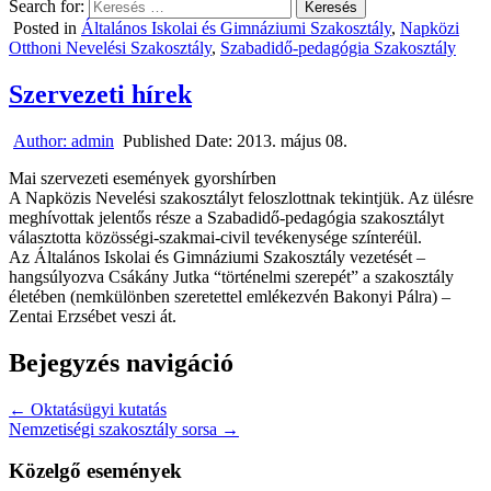
Search for:
Posted in
Általános Iskolai és Gimnáziumi Szakosztály
,
Napközi
Otthoni Nevelési Szakosztály
,
Szabadidő-pedagógia Szakosztály
Szervezeti hírek
Author:
admin
Published Date:
2013. május 08.
Mai szervezeti események gyorshírben
A Napközis Nevelési szakosztályt feloszlottnak tekintjük. Az ülésre
meghívottak jelentős része a Szabadidő-pedagógia szakosztályt
választotta közösségi-szakmai-civil tevékenysége színteréül.
Az Általános Iskolai és Gimnáziumi Szakosztály vezetését –
hangsúlyozva Csákány Jutka “történelmi szerepét” a szakosztály
életében (nemkülönben szeretettel emlékezvén Bakonyi Pálra) –
Zentai Erzsébet veszi át.
Bejegyzés navigáció
← Oktatásügyi kutatás
Nemzetiségi szakosztály sorsa →
Közelgő események