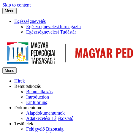
Skip to content
Menu
Egészségnevelés
Egészségnevelési hírmagazin
Egészségnevelési Tudástár
Menu
Hírek
Bemutatkozás
Bemutatkozás
Introduction
Einführung
Dokumentumok
Alapdokumentumok
Adatkezelési Tájékoztató
Testületek
Felügyelő Bizottság