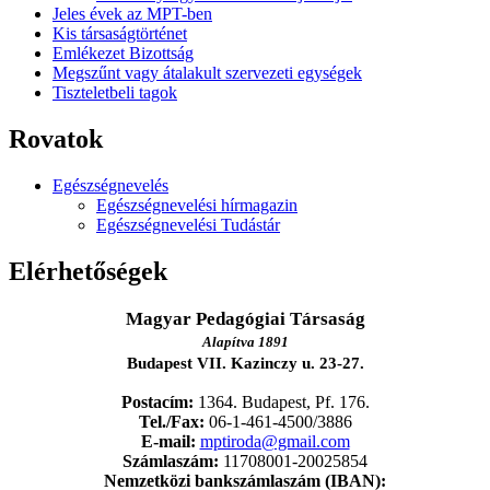
Jeles évek az MPT-ben
Kis társaságtörténet
Emlékezet Bizottság
Megszűnt vagy átalakult szervezeti egységek
Tiszteletbeli tagok
Rovatok
Egészségnevelés
Egészségnevelési hírmagazin
Egészségnevelési Tudástár
Elérhetőségek
Magyar Pedagógiai Társaság
Alapítva 1891
Budapest VII. Kazinczy u. 23-27.
Postacím:
1364. Budapest, Pf. 176.
Tel./Fax:
06-1-461-4500/3886
E-mail:
mptiroda@gmail.com
Számlaszám:
11708001-20025854
Nemzetközi bankszámlaszám (IBAN):